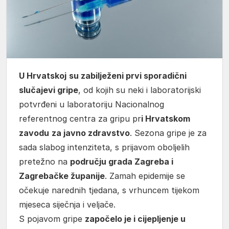
U Hrvatskoj
su zabilježeni prvi sporadični
slučajevi gripe
, od kojih su neki i laboratorijski
potvrđeni u laboratoriju Nacionalnog
referentnog centra za gripu pr
i Hrvatskom
zavodu
za javno zdravstvo
. Sezona gripe je za
sada slabog intenziteta, s prijavom oboljelih
pretežno na
području grada Zagreba i
Zagrebačke županije
. Zamah epidemije se
očekuje narednih tjedana, s vrhuncem tijekom
mjeseca siječnja i veljače.
S pojavom gripe
započelo je i cijepljenje u