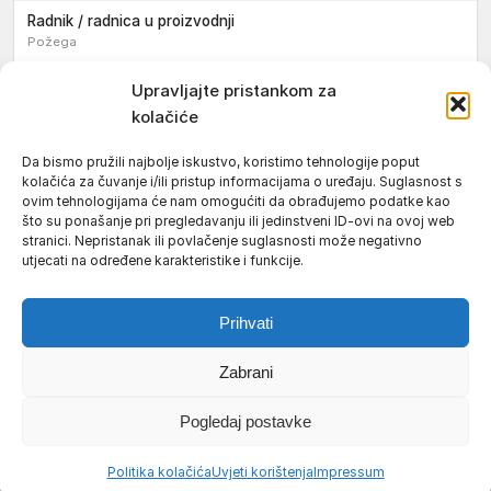
Radnik / radnica u proizvodnji
Požega
Sezonski pomoćni radnik / sezonska pomoćna radnica
Upravljajte pristankom za
kolačiće
Pomoćni pekar / pomoćna pekarica
Požega
Da bismo pružili najbolje iskustvo, koristimo tehnologije poput
kolačića za čuvanje i/ili pristup informacijama o uređaju. Suglasnost s
Pekar / pekarica
ovim tehnologijama će nam omogućiti da obrađujemo podatke kao
Požega
što su ponašanje pri pregledavanju ili jedinstveni ID-ovi na ovoj web
stranici. Nepristanak ili povlačenje suglasnosti može negativno
Konobar / konobarica
utjecati na određene karakteristike i funkcije.
Požega
Prihvati
Zabrani
Uvjeti korištenja
Impressum
Politika kolačića (EU)
Pogledaj postavke
Pravila privatnosti
© 2026 Požeški vodič. Sva prava pridržana.
Politika kolačića
Uvjeti korištenja
Impressum