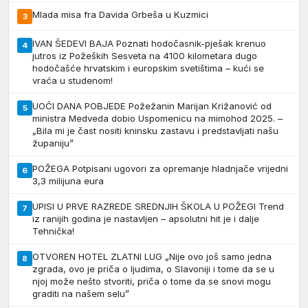
Mlada misa fra Davida Grbeša u Kuzmici
3
IVAN ŠEDEVI BAJA Poznati hodočasnik-pješak krenuo
4
jutros iz Požeških Sesveta na 4100 kilometara dugo
hodočašće hrvatskim i europskim svetištima – kući se
vraća u studenom!
UOČI DANA POBJEDE Požežanin Marijan Križanović od
5
ministra Medveda dobio Uspomenicu na mimohod 2025. –
„Bila mi je čast nositi kninsku zastavu i predstavljati našu
županiju”
POŽEGA Potpisani ugovori za opremanje hladnjače vrijedni
6
3,3 milijuna eura
UPISI U PRVE RAZREDE SREDNJIH ŠKOLA U POŽEGI Trend
7
iz ranijih godina je nastavljen – apsolutni hit je i dalje
Tehnička!
OTVOREN HOTEL ZLATNI LUG „Nije ovo još samo jedna
8
zgrada, ovo je priča o ljudima, o Slavoniji i tome da se u
njoj može nešto stvoriti, priča o tome da se snovi mogu
graditi na našem selu”