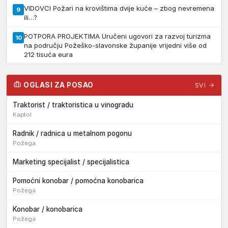
VIDOVCI Požari na krovištima dvije kuće – zbog nevremena
9
ili…?
POTPORA PROJEKTIMA Uručeni ugovori za razvoj turizma
10
na području Požeško-slavonske županije vrijedni više od
212 tisuća eura
OGLASI ZA POSAO
SVI →
Traktorist / traktoristica u vinogradu
Kaptol
Radnik / radnica u metalnom pogonu
Požega
Marketing specijalist / specijalistica
Pomoćni konobar / pomoćna konobarica
Požega
Konobar / konobarica
Požega