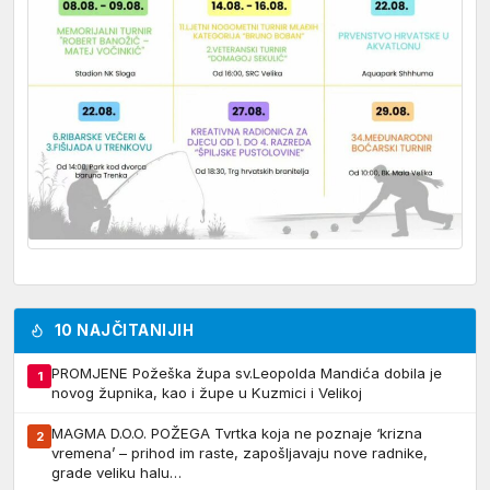
10 NAJČITANIJIH
PROMJENE Požeška župa sv.Leopolda Mandića dobila je
1
novog župnika, kao i župe u Kuzmici i Velikoj
MAGMA D.O.O. POŽEGA Tvrtka koja ne poznaje ‘krizna
2
vremena’ – prihod im raste, zapošljavaju nove radnike,
grade veliku halu…