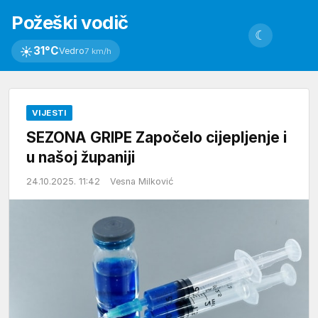
Požeški vodič
☾
☀
31°C
Vedro
7 km/h
VIJESTI
SEZONA GRIPE Započelo cijepljenje i
u našoj županiji
24.10.2025. 11:42
Vesna Milković