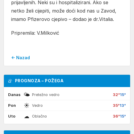
prijavljenih. Neki su i hospitalizirani. Ako se
netko želi cijepiti, može doći kod nas u Zavod,
imamo Pfizerovo cjepivo – dodao je dr.Vitalia.
Pripremila: V.Milković
← Nazad
PROGNOZA – POŽEGA
🌤
Danas
32°
15°
Pretežno vedro
☀
Pon
35°
13°
Vedro
☁
Uto
36°
15°
Oblačno