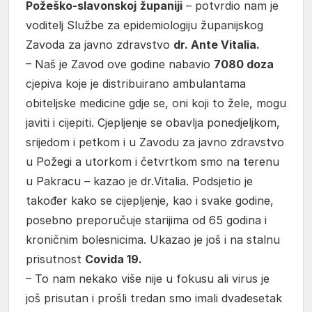
Požeško-slavonskoj
županiji
– potvrdio nam je
voditelj Službe za epidemiologiju županijskog
Zavoda za javno zdravstvo
dr. Ante Vitalia.
– Naš je Zavod ove godine nabavio
7080 doza
cjepiva koje je distribuirano ambulantama
obiteljske medicine gdje se, oni koji to žele, mogu
javiti i cijepiti. Cjepljenje se obavlja ponedjeljkom,
srijedom i petkom i u Zavodu za javno zdravstvo
u Požegi a utorkom i četvrtkom smo na terenu
u Pakracu – kazao je dr.Vitalia. Podsjetio je
također kako se cijepljenje, kao i svake godine,
posebno preporučuje starijima od 65 godina i
kroničnim bolesnicima. Ukazao je još i na stalnu
prisutnost
Covida 19.
– To nam nekako više nije u fokusu ali virus je
još prisutan i prošli tredan smo imali dvadesetak