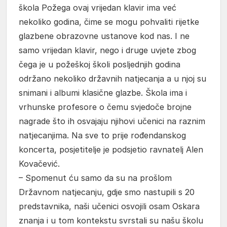
škola Požega ovaj vrijedan klavir ima već
nekoliko godina, čime se mogu pohvaliti rijetke
glazbene obrazovne ustanove kod nas. I ne
samo vrijedan klavir, nego i druge uvjete zbog
čega je u požeškoj školi posljednjih godina
održano nekoliko državnih natjecanja a u njoj su
snimani i albumi klasične glazbe. Škola ima i
vrhunske profesore o čemu svjedoče brojne
nagrade što ih osvajaju njihovi učenici na raznim
natjecanjima. Na sve to prije rođendanskog
koncerta, posjetitelje je podsjetio ravnatelj Alen
Kovačević.
– Spomenut ću samo da su na prošlom
Državnom natjecanju, gdje smo nastupili s 20
predstavnika, naši učenici osvojili osam Oskara
znanja i u tom kontekstu svrstali su našu školu