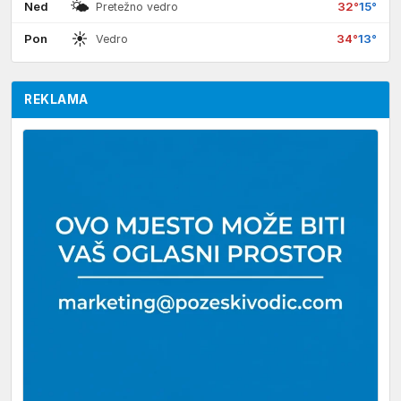
🌤
Ned
32°
15°
Pretežno vedro
☀
Pon
34°
13°
Vedro
REKLAMA