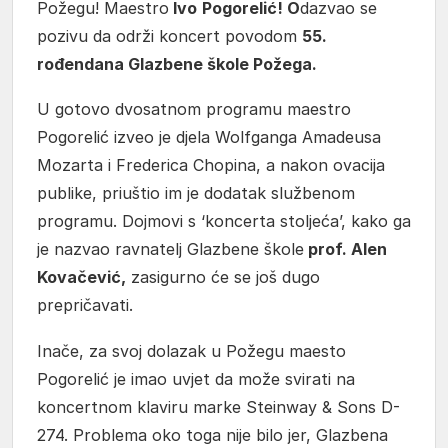
Požegu! Maestro
Ivo
Pogorelić! O
dazvao se
pozivu da održi koncert povodom
55.
rođendana Glazbene škole Požega.
U gotovo dvosatnom programu maestro
Pogorelić izveo je djela Wolfganga Amadeusa
Mozarta i Frederica Chopina, a nakon ovacija
publike, priuštio im je dodatak službenom
programu. Dojmovi s ‘koncerta stoljeća’, kako ga
je nazvao ravnatelj Glazbene škole
prof. Alen
Kovačević,
zasigurno će se još dugo
prepričavati.
Inače, za svoj dolazak u Požegu maesto
Pogorelić je imao uvjet da može svirati na
koncertnom klaviru marke Steinway & Sons D-
274. Problema oko toga nije bilo jer, Glazbena