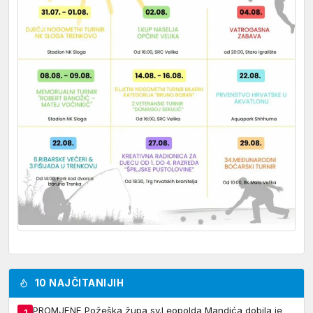
10 NAJČITANIJIH
PROMJENE Požeška župa sv.Leopolda Mandića dobila je
1