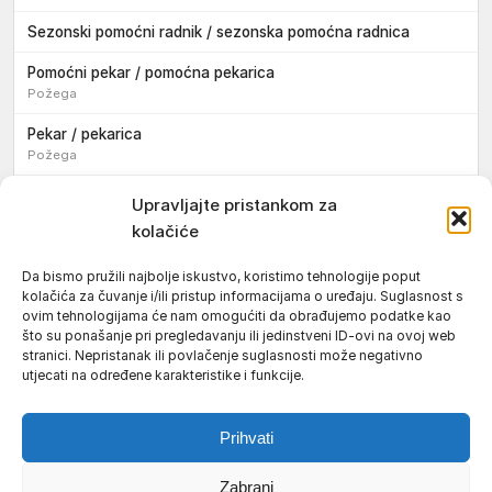
Sezonski pomoćni radnik / sezonska pomoćna radnica
Pomoćni pekar / pomoćna pekarica
Požega
Pekar / pekarica
Požega
Konobar / konobarica
Upravljajte pristankom za
Požega
kolačiće
Velika
Da bismo pružili najbolje iskustvo, koristimo tehnologije poput
kolačića za čuvanje i/ili pristup informacijama o uređaju. Suglasnost s
Tokar / tokarica
ovim tehnologijama će nam omogućiti da obrađujemo podatke kao
Jakšić
što su ponašanje pri pregledavanju ili jedinstveni ID-ovi na ovoj web
stranici. Nepristanak ili povlačenje suglasnosti može negativno
Njegovatelj / njegovateljica starijih i nemoćnih osoba
utjecati na određene karakteristike i funkcije.
Resnik
Prihvati
Zabrani