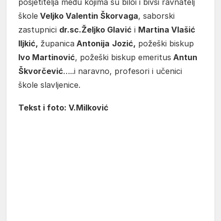
posjetitelja među kojima su biloi i bivši ravnatelj
škole
Veljko Valentin Škorvaga
, saborski
zastupnici
dr.sc.Željko Glavić
i
Martina Vlašić
Iljkić,
županica
Antonija
Jozić,
požeški biskup
Ivo Martinović
, požeški biskup emeritus
Antun
Škvorčević
…..i naravno, profesori i učenici
škole slavljenice.
Tekst i foto: V.Milković