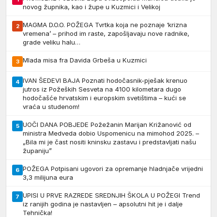
novog župnika, kao i župe u Kuzmici i Velikoj
MAGMA D.O.O. POŽEGA Tvrtka koja ne poznaje ‘krizna
2
vremena’ – prihod im raste, zapošljavaju nove radnike,
grade veliku halu…
Mlada misa fra Davida Grbeša u Kuzmici
3
IVAN ŠEDEVI BAJA Poznati hodočasnik-pješak krenuo
4
jutros iz Požeških Sesveta na 4100 kilometara dugo
hodočašće hrvatskim i europskim svetištima – kući se
vraća u studenom!
UOČI DANA POBJEDE Požežanin Marijan Križanović od
5
ministra Medveda dobio Uspomenicu na mimohod 2025. –
„Bila mi je čast nositi kninsku zastavu i predstavljati našu
županiju”
POŽEGA Potpisani ugovori za opremanje hladnjače vrijedni
6
3,3 milijuna eura
UPISI U PRVE RAZREDE SREDNJIH ŠKOLA U POŽEGI Trend
7
iz ranijih godina je nastavljen – apsolutni hit je i dalje
Tehnička!