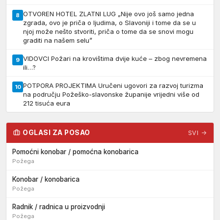
OTVOREN HOTEL ZLATNI LUG „Nije ovo još samo jedna
8
zgrada, ovo je priča o ljudima, o Slavoniji i tome da se u
njoj može nešto stvoriti, priča o tome da se snovi mogu
graditi na našem selu”
VIDOVCI Požari na krovištima dvije kuće – zbog nevremena
9
ili…?
POTPORA PROJEKTIMA Uručeni ugovori za razvoj turizma
10
na području Požeško-slavonske županije vrijedni više od
212 tisuća eura
OGLASI ZA POSAO
SVI →
Pomoćni konobar / pomoćna konobarica
Požega
Konobar / konobarica
Požega
Radnik / radnica u proizvodnji
Požega