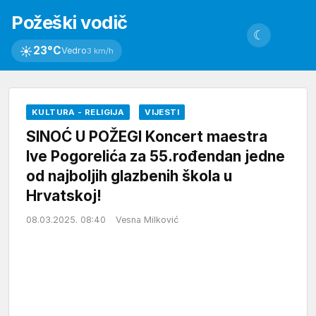
Požeški vodič
☾
☀
23°C
Vedro
3 km/h
KULTURA - RELIGIJA
VIJESTI
SINOĆ U POŽEGI Koncert maestra
Ive Pogorelića za 55.rođendan jedne
od najboljih glazbenih škola u
Hrvatskoj!
08.03.2025. 08:40
Vesna Milković