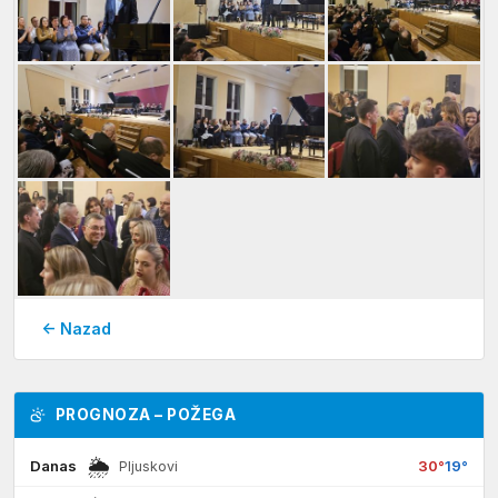
← Nazad
PROGNOZA – POŽEGA
🌦
Danas
30°
19°
Pljuskovi