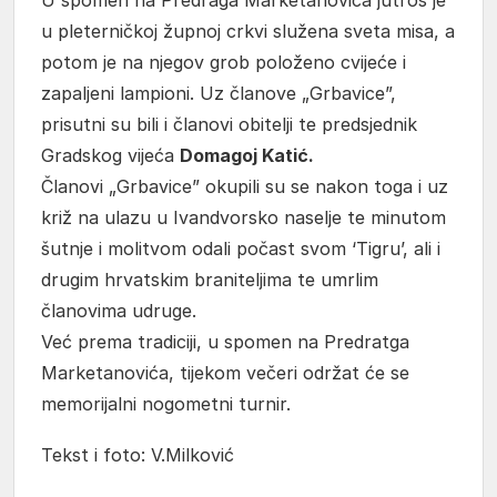
U spomen na Predraga Marketanovića jutros je
u pleterničkoj župnoj crkvi služena sveta misa, a
potom je na njegov grob položeno cvijeće i
zapaljeni lampioni. Uz članove „Grbavice”,
prisutni su bili i članovi obitelji te predsjednik
Gradskog vijeća
Domagoj Katić.
Članovi „Grbavice” okupili su se nakon toga i uz
križ na ulazu u Ivandvorsko naselje te minutom
šutnje i molitvom odali počast svom ‘Tigru’, ali i
drugim hrvatskim braniteljima te umrlim
članovima udruge.
Već prema tradiciji, u spomen na Predratga
Marketanovića, tijekom večeri održat će se
memorijalni nogometni turnir.
Tekst i foto: V.Milković