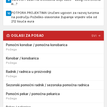
9
ili…?
POTPORA PROJEKTIMA Uručeni ugovori za razvoj turizma
10
na području Požeško-slavonske županije vrijedni više od
212 tisuća eura
OGLASI ZA POSAO
SVI →
Pomoćni konobar / pomoćna konobarica
Požega
Konobar / konobarica
Požega
Radnik / radnica u proizvodnji
Požega
Sezonski pomoćni radnik / sezonska pomoćna radnica
Pomoćni pekar / pomoćna pekarica
Požega