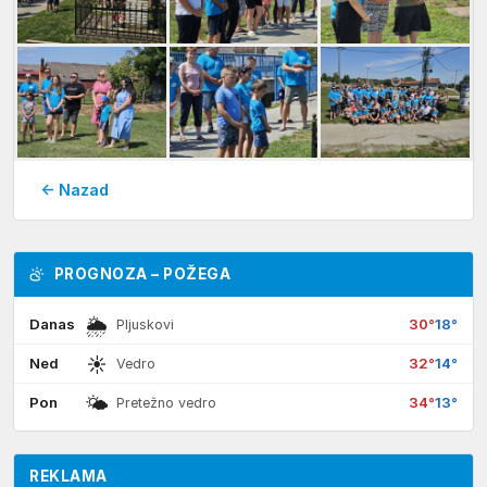
← Nazad
PROGNOZA – POŽEGA
🌦
Danas
30°
18°
Pljuskovi
☀
Ned
32°
14°
Vedro
🌤
Pon
34°
13°
Pretežno vedro
REKLAMA