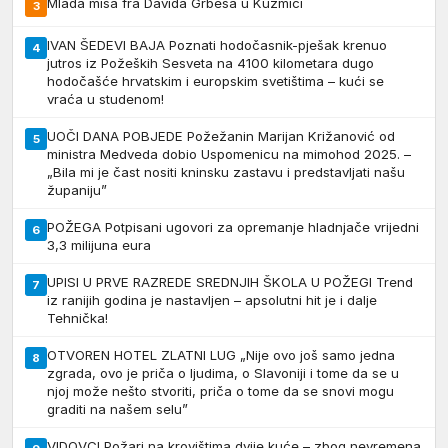
Mlada misa fra Davida Grbeša u Kuzmici
3
IVAN ŠEDEVI BAJA Poznati hodočasnik-pješak krenuo
4
jutros iz Požeških Sesveta na 4100 kilometara dugo
hodočašće hrvatskim i europskim svetištima – kući se
vraća u studenom!
UOČI DANA POBJEDE Požežanin Marijan Križanović od
5
ministra Medveda dobio Uspomenicu na mimohod 2025. –
„Bila mi je čast nositi kninsku zastavu i predstavljati našu
županiju”
POŽEGA Potpisani ugovori za opremanje hladnjače vrijedni
6
3,3 milijuna eura
UPISI U PRVE RAZREDE SREDNJIH ŠKOLA U POŽEGI Trend
7
iz ranijih godina je nastavljen – apsolutni hit je i dalje
Tehnička!
OTVOREN HOTEL ZLATNI LUG „Nije ovo još samo jedna
8
zgrada, ovo je priča o ljudima, o Slavoniji i tome da se u
njoj može nešto stvoriti, priča o tome da se snovi mogu
graditi na našem selu”
VIDOVCI Požari na krovištima dvije kuće – zbog nevremena