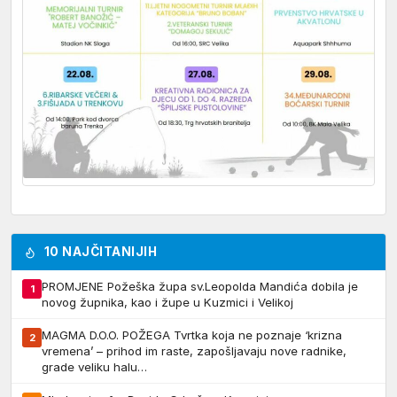
10 NAJČITANIJIH
PROMJENE Požeška župa sv.Leopolda Mandića dobila je
1
novog župnika, kao i župe u Kuzmici i Velikoj
MAGMA D.O.O. POŽEGA Tvrtka koja ne poznaje ‘krizna
2
vremena’ – prihod im raste, zapošljavaju nove radnike,
grade veliku halu…