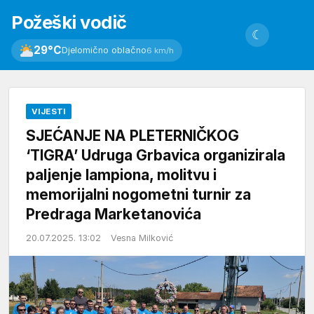
Požeški vodič
☾
29°C
Djelomično oblačno
6 km/h
VIJESTI
SJEĆANJE NA PLETERNIČKOG
‘TIGRA’ Udruga Grbavica organizirala
paljenje lampiona, molitvu i
memorijalni nogometni turnir za
Predraga Marketanovića
20.07.2025. 13:02
Vesna Milković