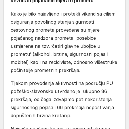
Rezultati pojačanih mjera u prometu
Kako je bilo najavljeno i protekli vikend sa ciljem
osiguranja povoljnog stanja sigurnosti
cestovnog prometa provedene su mjere
pojačanog nadzora prometa, posebice
usmjerene na tzv. ‘četiri glavne ubojice u
prometu’ (alkohol, brzina, sigurnosni pojas i
mobitel) kao i na recidiviste, odnosno višestruke
počinitelje prometnih prekršaja.
Tijekom provođenja aktivnosti na području PU
požeško-slavonske utvrđeno je ukupno 86
prekršaja, od čega izdvajamo pet nekorištenja
sigurnosnog pojasa i 66 prekršaja nepoštivanja
dopuštenih brzina kretanja.
Najveća novčana kazna u iznosu od ukupno