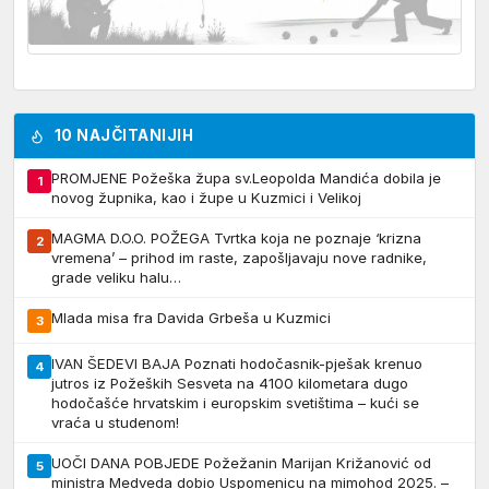
10 NAJČITANIJIH
PROMJENE Požeška župa sv.Leopolda Mandića dobila je
1
novog župnika, kao i župe u Kuzmici i Velikoj
MAGMA D.O.O. POŽEGA Tvrtka koja ne poznaje ‘krizna
2
vremena’ – prihod im raste, zapošljavaju nove radnike,
grade veliku halu…
Mlada misa fra Davida Grbeša u Kuzmici
3
IVAN ŠEDEVI BAJA Poznati hodočasnik-pješak krenuo
4
jutros iz Požeških Sesveta na 4100 kilometara dugo
hodočašće hrvatskim i europskim svetištima – kući se
vraća u studenom!
UOČI DANA POBJEDE Požežanin Marijan Križanović od
5
ministra Medveda dobio Uspomenicu na mimohod 2025. –