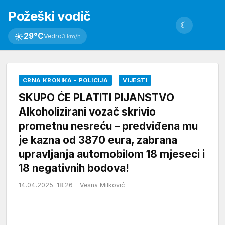
Požeški vodič
☾
☀
29°C
Vedro
3 km/h
CRNA KRONIKA - POLICIJA
VIJESTI
SKUPO ĆE PLATITI PIJANSTVO
Alkoholizirani vozač skrivio
prometnu nesreću – predviđena mu
je kazna od 3870 eura, zabrana
upravljanja automobilom 18 mjeseci i
18 negativnih bodova!
14.04.2025. 18:26
Vesna Milković