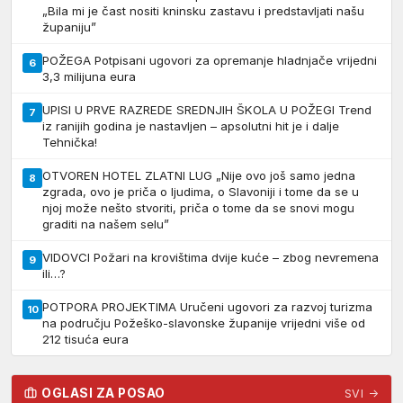
„Bila mi je čast nositi kninsku zastavu i predstavljati našu
županiju”
POŽEGA Potpisani ugovori za opremanje hladnjače vrijedni
6
3,3 milijuna eura
UPISI U PRVE RAZREDE SREDNJIH ŠKOLA U POŽEGI Trend
7
iz ranijih godina je nastavljen – apsolutni hit je i dalje
Tehnička!
OTVOREN HOTEL ZLATNI LUG „Nije ovo još samo jedna
8
zgrada, ovo je priča o ljudima, o Slavoniji i tome da se u
njoj može nešto stvoriti, priča o tome da se snovi mogu
graditi na našem selu”
VIDOVCI Požari na krovištima dvije kuće – zbog nevremena
9
ili…?
POTPORA PROJEKTIMA Uručeni ugovori za razvoj turizma
10
na području Požeško-slavonske županije vrijedni više od
212 tisuća eura
OGLASI ZA POSAO
SVI →