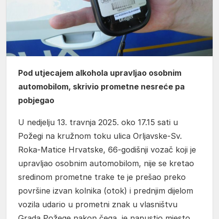
Pod utjecajem alkohola upravljao osobnim
automobilom, skrivio prometne nesreće pa
pobjegao
U nedjelju 13. travnja 2025. oko 17.15 sati u
Požegi na kružnom toku ulica Orljavske-Sv.
Roka-Matice Hrvatske, 66-godišnji vozač koji je
upravljao osobnim automobilom, nije se kretao
sredinom prometne trake te je prešao preko
površine izvan kolnika (otok) i prednjim dijelom
vozila udario u prometni znak u vlasništvu
Grada Požege nakon čega je napustio mjesto