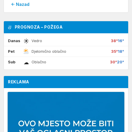
← Nazad
PROGNOZA – POŽEGA
☀
Danas
38°
16°
Vedro
Pet
35°
18°
Djelomično oblačno
☁
Sub
30°
20°
Oblačno
REKLAMA