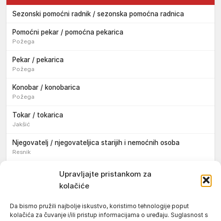
Sezonski pomoćni radnik / sezonska pomoćna radnica
Pomoćni pekar / pomoćna pekarica
Požega
Pekar / pekarica
Požega
Konobar / konobarica
Požega
Tokar / tokarica
Jakšić
Njegovatelj / njegovateljica starijih i nemoćnih osoba
Resnik
Konobar / konobarica
Upravljajte pristankom za
Požega
kolačiće
Bravar / bravarica
Da bismo pružili najbolje iskustvo, koristimo tehnologije poput
Jakšić
kolačića za čuvanje i/ili pristup informacijama o uređaju. Suglasnost s