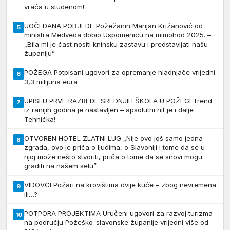
vraća u studenom!
UOČI DANA POBJEDE Požežanin Marijan Križanović od
5
ministra Medveda dobio Uspomenicu na mimohod 2025. –
„Bila mi je čast nositi kninsku zastavu i predstavljati našu
županiju”
POŽEGA Potpisani ugovori za opremanje hladnjače vrijedni
6
3,3 milijuna eura
UPISI U PRVE RAZREDE SREDNJIH ŠKOLA U POŽEGI Trend
7
iz ranijih godina je nastavljen – apsolutni hit je i dalje
Tehnička!
OTVOREN HOTEL ZLATNI LUG „Nije ovo još samo jedna
8
zgrada, ovo je priča o ljudima, o Slavoniji i tome da se u
njoj može nešto stvoriti, priča o tome da se snovi mogu
graditi na našem selu”
VIDOVCI Požari na krovištima dvije kuće – zbog nevremena
9
ili…?
POTPORA PROJEKTIMA Uručeni ugovori za razvoj turizma
10
na području Požeško-slavonske županije vrijedni više od