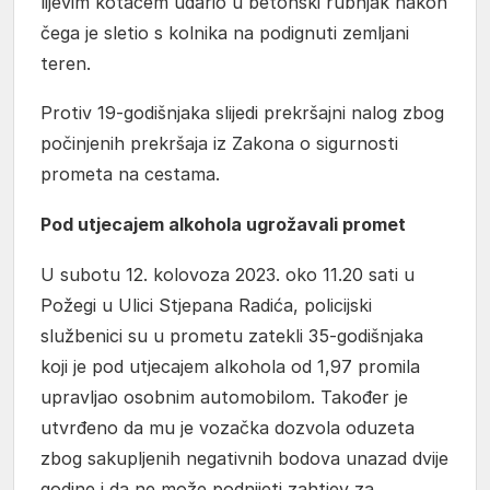
lijevim kotačem udario u betonski rubnjak nakon
čega je sletio s kolnika na podignuti zemljani
teren.
Protiv 19-godišnjaka slijedi prekršajni nalog zbog
počinjenih prekršaja iz Zakona o sigurnosti
prometa na cestama.
Pod utjecajem alkohola ugrožavali promet
U subotu 12. kolovoza 2023. oko 11.20 sati u
Požegi u Ulici Stjepana Radića, policijski
službenici su u prometu zatekli 35-godišnjaka
koji je pod utjecajem alkohola od 1,97 promila
upravljao osobnim automobilom. Također je
utvrđeno da mu je vozačka dozvola oduzeta
zbog sakupljenih negativnih bodova unazad dvije
godine i da ne može podnijeti zahtjev za