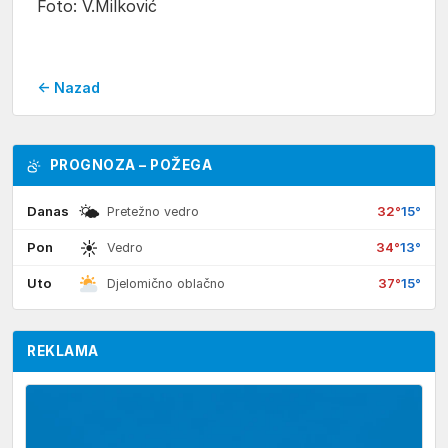
Foto: V.Milković
← Nazad
PROGNOZA – POŽEGA
🌤
Danas
32°
15°
Pretežno vedro
☀
Pon
34°
13°
Vedro
Uto
37°
15°
Djelomično oblačno
REKLAMA