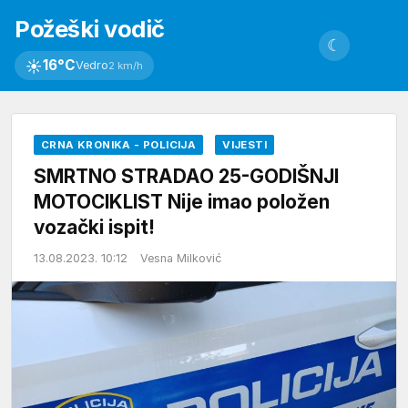
Požeški vodič
☾
☀
16°C
Vedro
2 km/h
CRNA KRONIKA - POLICIJA
VIJESTI
SMRTNO STRADAO 25-GODIŠNJI
MOTOCIKLIST Nije imao položen
vozački ispit!
13.08.2023. 10:12
Vesna Milković