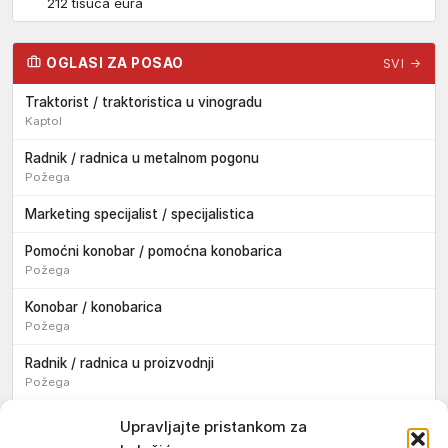
212 tisuća eura
OGLASI ZA POSAO
SVI →
Traktorist / traktoristica u vinogradu
Kaptol
Radnik / radnica u metalnom pogonu
Požega
Marketing specijalist / specijalistica
Pomoćni konobar / pomoćna konobarica
Požega
Konobar / konobarica
Požega
Radnik / radnica u proizvodnji
Požega
Sezonski pomoćni radnik / sezonska pomoćna radnica
Upravljajte pristankom za