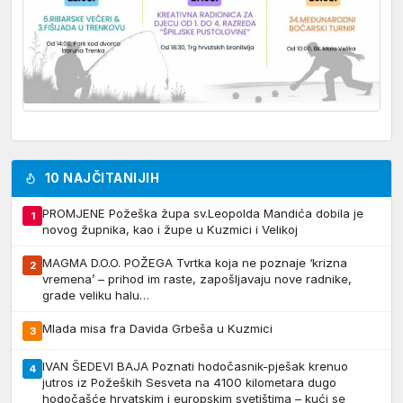
10 NAJČITANIJIH
PROMJENE Požeška župa sv.Leopolda Mandića dobila je
1
novog župnika, kao i župe u Kuzmici i Velikoj
MAGMA D.O.O. POŽEGA Tvrtka koja ne poznaje ‘krizna
2
vremena’ – prihod im raste, zapošljavaju nove radnike,
grade veliku halu…
Mlada misa fra Davida Grbeša u Kuzmici
3
IVAN ŠEDEVI BAJA Poznati hodočasnik-pješak krenuo
4
jutros iz Požeških Sesveta na 4100 kilometara dugo
hodočašće hrvatskim i europskim svetištima – kući se