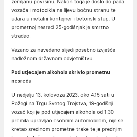
zemljanu površinu. Nakon toga je došlo do pada
vozača i motocikla na lijevu bočnu stranu te
udara u metalni kontejner i betonski stup. U
prometnoj nesreći 25-godišnjak je smrtno
stradao.
Vezano za navedeno slijedi posebno izvješće
nadležnom državnom odvjetništvu.
Pod utjecajem alkohola skrivio prometnu
nesreću
U nedjelju 13. kolovoza 2023. oko 4.15 sati u
Požegi na Trgu Svetog Trojstva, 19-godišnji
vozač koji je pod utjecajem alkohola od 1,30
promila upravljao osobnim automobilom, nije se
kretao sredinom prometne trake te je prednjim