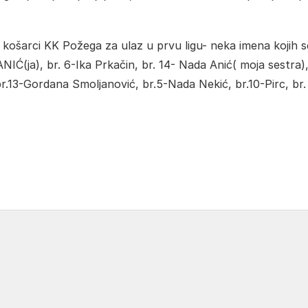
ošarci KK Požega za ulaz u prvu ligu- neka imena kojih s
NIĆ(ja), br. 6-Ika Prkačin, br. 14- Nada Anić( moja sestra)
br.13-Gordana Smoljanović, br.5-Nada Nekić, br.10-Pirc, br.