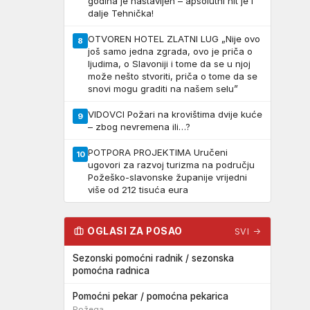
godina je nastavljen – apsolutni hit je i
dalje Tehnička!
OTVOREN HOTEL ZLATNI LUG „Nije ovo
8
još samo jedna zgrada, ovo je priča o
ljudima, o Slavoniji i tome da se u njoj
može nešto stvoriti, priča o tome da se
snovi mogu graditi na našem selu”
VIDOVCI Požari na krovištima dvije kuće
9
– zbog nevremena ili…?
POTPORA PROJEKTIMA Uručeni
10
ugovori za razvoj turizma na području
Požeško-slavonske županije vrijedni
više od 212 tisuća eura
OGLASI ZA POSAO
SVI →
Sezonski pomoćni radnik / sezonska
pomoćna radnica
Pomoćni pekar / pomoćna pekarica
Požega