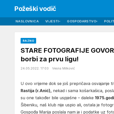
Požeški vodič
NASLOVNICA
VIJESTI
GOSPODARSTVO
POLIT
▾
▾
RAZNO
STARE FOTOGRAFIJE GOVORE 
borbi za prvu ligu!
24.05.2022. 17:03
Vesna Milković
U ovo vrijeme dok se još prepričava osvajanje t
Rastija (r.Anić),
nekad i sama košarkašica, posl
su one također bile uspješne – daleke
1975.god
Šibeniku, naš klub nije uspio ali, ostala je fotog
Gospođa Marija poslala nam je i podatke uz fot