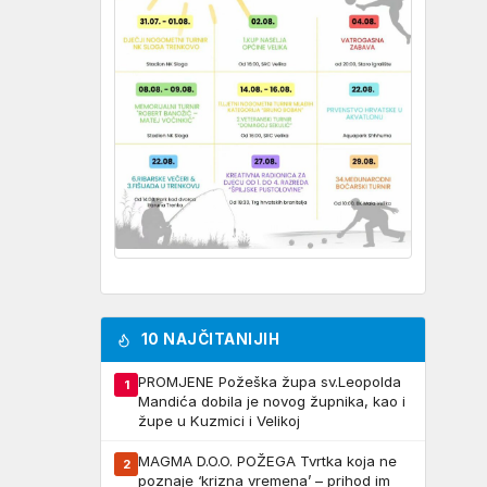
10 NAJČITANIJIH
PROMJENE Požeška župa sv.Leopolda
1
Mandića dobila je novog župnika, kao i
župe u Kuzmici i Velikoj
MAGMA D.O.O. POŽEGA Tvrtka koja ne
2
poznaje ‘krizna vremena’ – prihod im