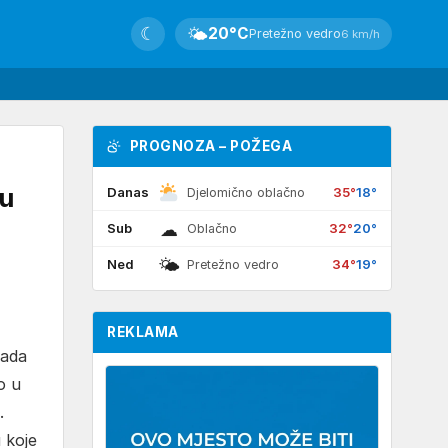
☾
🌤
20°C
Pretežno vedro
6 km/h
PROGNOZA – POŽEGA
u
Danas
35°
18°
Djelomično oblačno
☁
Sub
32°
20°
Oblačno
🌤
Ned
34°
19°
Pretežno vedro
REKLAMA
kada
o u
.
 koje