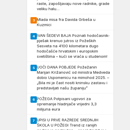
raste, zapošljavaju nove radnike, grade
veliku halu…
Mlada misa fra Davida Grbeša u
3
Kuzmici
IVAN ŠEDEVI BAJA Poznati hodočasnik-
4
pješak krenuo jutros iz Požeških
Sesveta na 4100 kilometara dugo
hodočašće hrvatskim i europskim
svetištima – kući se vraća u studenom!
UOČI DANA POBJEDE Požežanin
5
Marijan Križanović od ministra Medveda
dobio Uspomenicu na mimohod 2025. –
„Bila mi je čast nositi kninsku zastavu i
predstavljati našu županiju”
POŽEGA Potpisani ugovori za
6
opremanje hladnjače vrijedni 3,3
milijuna eura
UPISI U PRVE RAZREDE SREDNJIH
7
ŠKOLA U POŽEGI Trend iz ranijih