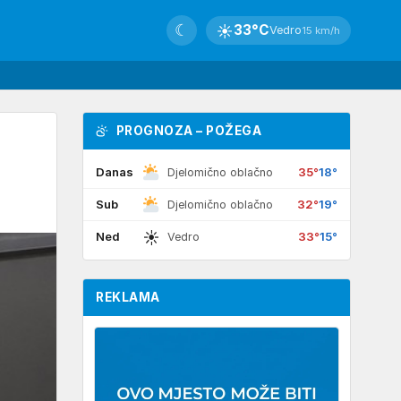
☾
☀
33°C
Vedro
15 km/h
PROGNOZA – POŽEGA
Danas
35°
18°
Djelomično oblačno
Sub
32°
19°
Djelomično oblačno
☀
Ned
33°
15°
Vedro
REKLAMA