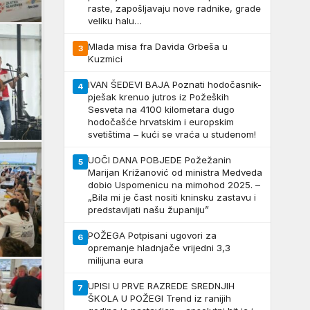
raste, zapošljavaju nove radnike, grade
veliku halu…
Mlada misa fra Davida Grbeša u
3
Kuzmici
IVAN ŠEDEVI BAJA Poznati hodočasnik-
4
pješak krenuo jutros iz Požeških
Sesveta na 4100 kilometara dugo
hodočašće hrvatskim i europskim
svetištima – kući se vraća u studenom!
UOČI DANA POBJEDE Požežanin
5
Marijan Križanović od ministra Medveda
dobio Uspomenicu na mimohod 2025. –
„Bila mi je čast nositi kninsku zastavu i
predstavljati našu županiju”
POŽEGA Potpisani ugovori za
6
opremanje hladnjače vrijedni 3,3
milijuna eura
UPISI U PRVE RAZREDE SREDNJIH
7
ŠKOLA U POŽEGI Trend iz ranijih