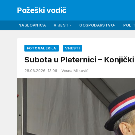
Požeški vodič
NASLOVNICA
VIJESTI
GOSPODARSTVO
POLIT
▾
▾
FOTOGALERIJA
VIJESTI
Subota u Pleternici – Konjičk
28.06.2026. 13:06
Vesna Milković