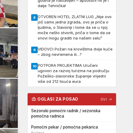
godina je nastavljen – apsolutni hit je i
dalje Tehnička!
OTVOREN HOTEL ZLATNI LUG „Nije ovo
8
još samo jedna zgrada, ovo je priča o
ljudima, o Slavoniji i tome da se u njoj
može nešto stvoriti, priča o tome da se
snovi mogu graditi na našem selu”
VIDOVCI Požari na krovištima dvije kuće
9
– zbog nevremena ili…?
POTPORA PROJEKTIMA Uručeni
10
ugovori za razvoj turizma na području
Požeško-slavonske županije vrijedni
više od 212 tisuća eura
OGLASI ZA POSAO
SVI →
Sezonski pomoćni radnik / sezonska
pomoćna radnica
Pomoćni pekar / pomoćna pekarica
Požega