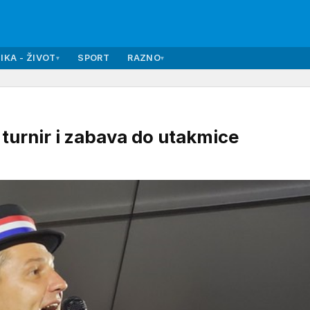
IKA - ŽIVOT
SPORT
RAZNO
▾
▾
i turnir i zabava do utakmice