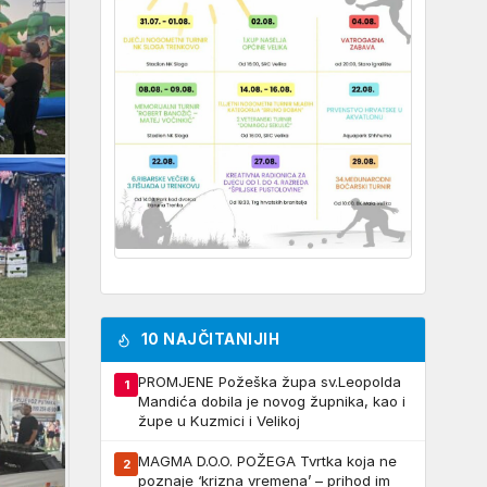
10 NAJČITANIJIH
PROMJENE Požeška župa sv.Leopolda
1
Mandića dobila je novog župnika, kao i
župe u Kuzmici i Velikoj
MAGMA D.O.O. POŽEGA Tvrtka koja ne
2
poznaje ‘krizna vremena’ – prihod im