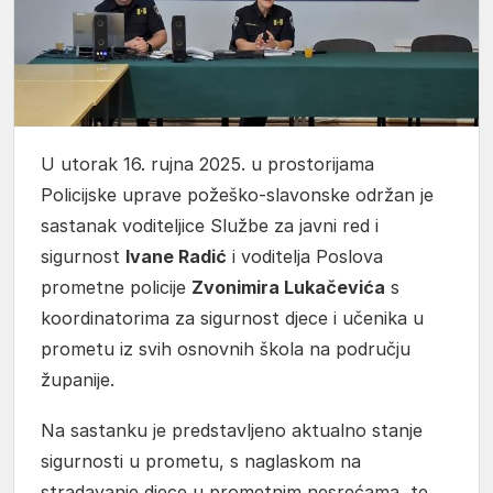
U utorak 16. rujna 2025. u prostorijama
Policijske uprave požeško-slavonske održan je
sastanak voditeljice Službe za javni red i
sigurnost
Ivane Radić
i voditelja Poslova
prometne policije
Zvonimira Lukačevića
s
koordinatorima za sigurnost djece i učenika u
prometu iz svih osnovnih škola na području
županije.
Na sastanku je predstavljeno aktualno stanje
sigurnosti u prometu, s naglaskom na
stradavanje djece u prometnim nesrećama, te