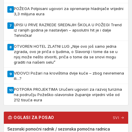
POŽEGA Potpisani ugovori za opremanje hladnjače vrijedni
6
3,3 milijuna eura
UPISI U PRVE RAZREDE SREDNJIH ŠKOLA U POŽEGI Trend
7
iz ranijih godina je nastavljen – apsolutni hit je i dalje
Tehnička!
OTVOREN HOTEL ZLATNI LUG „Nije ovo još samo jedna
8
zgrada, ovo je priča o ljudima, o Slavoniji i tome da se u
njoj može nešto stvoriti, priča o tome da se snovi mogu
graditi na našem selu”
VIDOVCI Požari na krovištima dvije kuće – zbog nevremena
9
ili…?
POTPORA PROJEKTIMA Uručeni ugovori za razvoj turizma
10
na području Požeško-slavonske županije vrijedni više od
212 tisuća eura
OGLASI ZA POSAO
SVI →
Sezonski pomoćni radnik / sezonska pomoćna radnica