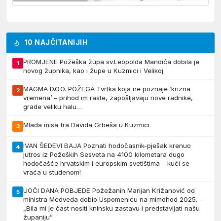
10 NAJČITANIJIH
PROMJENE Požeška župa sv.Leopolda Mandića dobila je
1
novog župnika, kao i župe u Kuzmici i Velikoj
MAGMA D.O.O. POŽEGA Tvrtka koja ne poznaje ‘krizna
2
vremena’ – prihod im raste, zapošljavaju nove radnike,
grade veliku halu…
Mlada misa fra Davida Grbeša u Kuzmici
3
IVAN ŠEDEVI BAJA Poznati hodočasnik-pješak krenuo
4
jutros iz Požeških Sesveta na 4100 kilometara dugo
hodočašće hrvatskim i europskim svetištima – kući se
vraća u studenom!
UOČI DANA POBJEDE Požežanin Marijan Križanović od
5
ministra Medveda dobio Uspomenicu na mimohod 2025. –
„Bila mi je čast nositi kninsku zastavu i predstavljati našu
županiju”