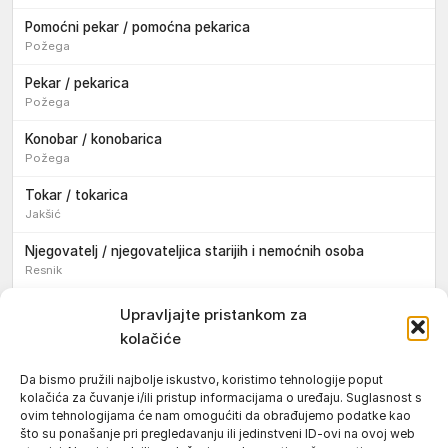
Pomoćni pekar / pomoćna pekarica
Požega
Pekar / pekarica
Požega
Konobar / konobarica
Požega
Tokar / tokarica
Jakšić
Njegovatelj / njegovateljica starijih i nemoćnih osoba
Resnik
Konobar / konobarica
Upravljajte pristankom za
Požega
kolačiće
Bravar / bravarica
Da bismo pružili najbolje iskustvo, koristimo tehnologije poput
Jakšić
kolačića za čuvanje i/ili pristup informacijama o uređaju. Suglasnost s
ovim tehnologijama će nam omogućiti da obrađujemo podatke kao
Vozač / vozačica teretnog vozila s poluprikolicom
što su ponašanje pri pregledavanju ili jedinstveni ID-ovi na ovoj web
Požega