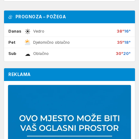
PROGNOZA – POŽEGA
☀
Danas
38°
16°
Vedro
Pet
35°
18°
Djelomično oblačno
☁
Sub
30°
20°
Oblačno
REKLAMA