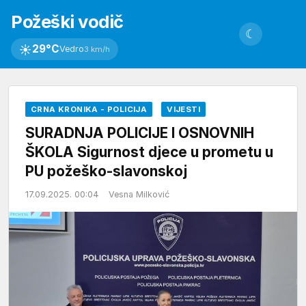
Požeški vodič
☾
☀
29°C
Vedro
3 km/h
CRNA KRONIKA - POLICIJA
VIJESTI
SURADNJA POLICIJE I OSNOVNIH
ŠKOLA Sigurnost djece u prometu u
PU požeško-slavonskoj
17.09.2025. 00:04
Vesna Milković