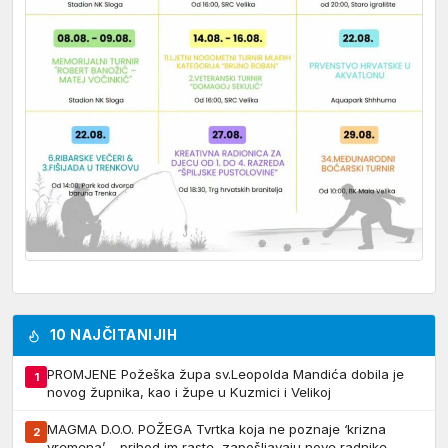
10 NAJČITANIJIH
PROMJENE Požeška župa sv.Leopolda Mandića dobila je
1
novog župnika, kao i župe u Kuzmici i Velikoj
MAGMA D.O.O. POŽEGA Tvrtka koja ne poznaje ‘krizna
2
vremena’ – prihod im raste, zapošljavaju nove radnike,