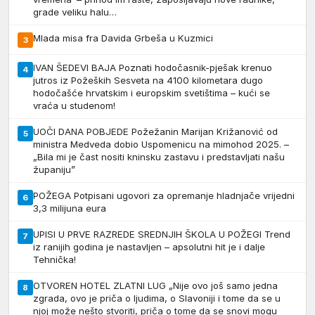
grade veliku halu…
Mlada misa fra Davida Grbeša u Kuzmici
3
IVAN ŠEDEVI BAJA Poznati hodočasnik-pješak krenuo
4
jutros iz Požeških Sesveta na 4100 kilometara dugo
hodočašće hrvatskim i europskim svetištima – kući se
vraća u studenom!
UOČI DANA POBJEDE Požežanin Marijan Križanović od
5
ministra Medveda dobio Uspomenicu na mimohod 2025. –
„Bila mi je čast nositi kninsku zastavu i predstavljati našu
županiju”
POŽEGA Potpisani ugovori za opremanje hladnjače vrijedni
6
3,3 milijuna eura
UPISI U PRVE RAZREDE SREDNJIH ŠKOLA U POŽEGI Trend
7
iz ranijih godina je nastavljen – apsolutni hit je i dalje
Tehnička!
OTVOREN HOTEL ZLATNI LUG „Nije ovo još samo jedna
8
zgrada, ovo je priča o ljudima, o Slavoniji i tome da se u
njoj može nešto stvoriti, priča o tome da se snovi mogu