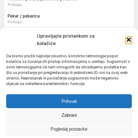
Požega
Pekar / pekarica
Požega
Konobar / konobarica
Upravljajte pristankom za
Požega
kolačiće
Velika
Da bismo pružili najbolje iskustvo, koristimo tehnologije poput
kolačića za čuvanje i/ili pristup informacijama o uređaju. Suglasnost s
Tokar / tokarica
ovim tehnologijama će nam omogućiti da obrađujemo podatke kao
Jakšić
što su ponašanje pri pregledavanju ili jedinstveni ID-ovi na ovoj web
stranici. Nepristanak ili povlačenje suglasnosti može negativno
Njegovatelj / njegovateljica starijih i nemoćnih osoba
utjecati na određene karakteristike i funkcije.
Resnik
Prihvati
Zabrani
Uvjeti korištenja
Impressum
Politika kolačića (EU)
Pogledaj postavke
Pravila privatnosti