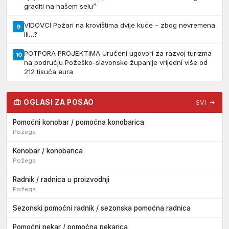
graditi na našem selu”
VIDOVCI Požari na krovištima dvije kuće – zbog nevremena
9
ili…?
POTPORA PROJEKTIMA Uručeni ugovori za razvoj turizma
10
na području Požeško-slavonske županije vrijedni više od
212 tisuća eura
OGLASI ZA POSAO
SVI →
Pomoćni konobar / pomoćna konobarica
Požega
Konobar / konobarica
Požega
Radnik / radnica u proizvodnji
Požega
Sezonski pomoćni radnik / sezonska pomoćna radnica
Pomoćni pekar / pomoćna pekarica