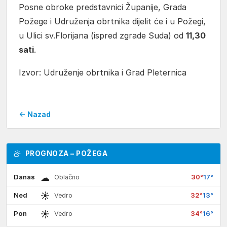
Posne obroke predstavnici Županije, Grada
Požege i Udruženja obrtnika dijelit će i u Požegi,
u Ulici sv.Florijana (ispred zgrade Suda) od
11,30
sati
.
Izvor: Udruženje obrtnika i Grad Pleternica
← Nazad
PROGNOZA – POŽEGA
☁
Danas
30°
17°
Oblačno
☀
Ned
32°
13°
Vedro
☀
Pon
34°
16°
Vedro