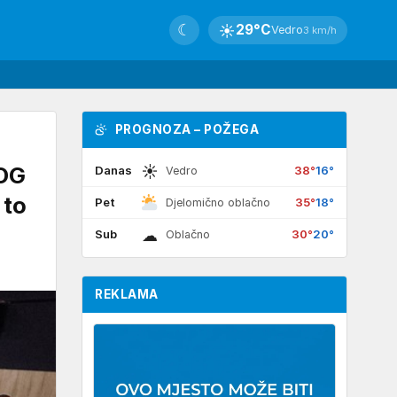
☾
☀
29°C
Vedro
3 km/h
PROGNOZA – POŽEGA
☀
OG
Danas
38°
16°
Vedro
 to
Pet
35°
18°
Djelomično oblačno
☁
Sub
30°
20°
Oblačno
REKLAMA