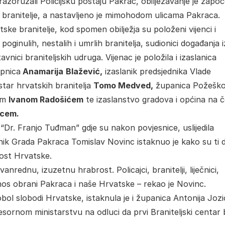
i razoružali Policijsku postaju Pakrac, obilježavanje je započ
branitelje, a nastavljeno je mimohodom ulicama Pakraca.
ke branitelje, kod spomen obilježja su položeni vijenci i
 poginulih, nestalih i umrlih branitelja, sudionici događanja i
avnici braniteljskih udruga. Vijenac je položila i izaslanica
upnica
Anamarija
Blažević,
izaslanik predsjednika Vlade
star hrvatskih branitelja
Tomo Medved,
županica Požešk
om
Ivanom Radošićem
te izaslanstvo gradova i općina na č
ncem.
Dr. Franjo Tuđman” gdje su nakon povjesnice, uslijedila
ik Grada Pakraca Tomislav Novinc istaknuo je kako su ti 
nost Hrvatske.
vanrednu, izuzetnu hrabrost. Policajci, branitelji, liječnici,
rinos obrani Pakraca i naše Hrvatske – rekao je Novinc.
 obol slobodi Hrvatske, istaknula je i županica Antonija Jozi
resornom ministarstvu na odluci da prvi Braniteljski centar