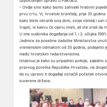
uspostavljen upravo u Pakracu.
– Ovdje smo kako bismo zahvalili hrabrim pojedinc
prvu crtu. Vi, hrvatski branitelji, prije 35 godin
kako biste obranili svoj dom, svoje obitelji i san
trajati, ni kakvu će cijenu imati, ali ste znali da 
U ime sudionika događanja od 1. i 2. ožujka 1991
Jedinice za posebne zadatke Ministarstva unuta
vremenskim odmakom od 35 godina, podsjetio je 
među hrvatskim redarstvenicima.
Istaknuo je kako su pripadnici policije, zajedno 
pravnog poretka Republike Hrvatske, ne dvojeći
da su upravo ti događaji označili početak otvore
suverene države.