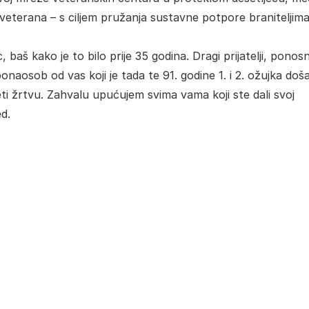
veterana – s ciljem pružanja sustavne potpore braniteljima
baš kako je to bilo prije 35 godina. Dragi prijatelji, ponosn
naosob od vas koji je tada te 91. godine 1. i 2. ožujka doš
eti žrtvu. Zahvalu upućujem svima vama koji ste dali svoj
d.