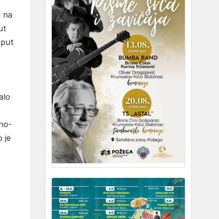
i na
ut
 put
alo
vno-
 je