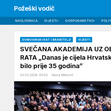
Požeški vodič
NASLOVNICA
VIJESTI
GOSPODARSTVO
POLIT
▾
▾
DOMOVINSKI RAT I BRANITELJI
VIJESTI
SVEČANA AKADEMIJA UZ O
RATA „Danas je cijela Hrvatsk
bilo prije 35 godina”
03.03.2026. 00:02
Vesna Milković