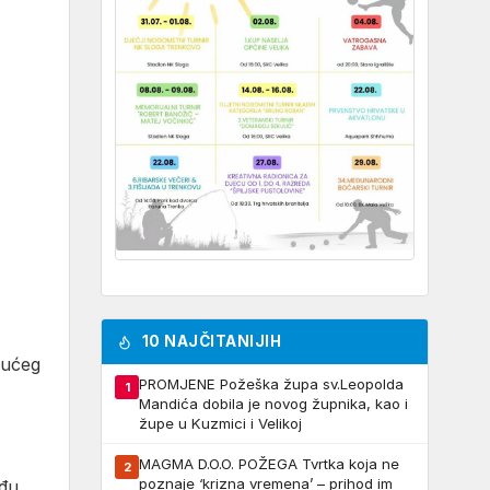
10 NAJČITANIJIH
dućeg
PROMJENE Požeška župa sv.Leopolda
1
Mandića dobila je novog župnika, kao i
župe u Kuzmici i Velikoj
MAGMA D.O.O. POŽEGA Tvrtka koja ne
2
poznaje ‘krizna vremena’ – prihod im
eđu