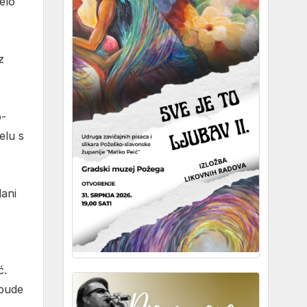
elo
z
o-
elu s
dani
ć.
 bude