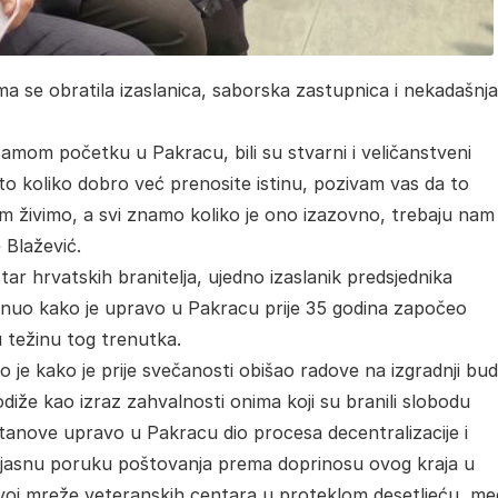
a se obratila izaslanica, saborska zastupnica i nekadašnja
 samom početku u Pakracu, bili su stvarni i veličanstveni
to koliko dobro već prenosite istinu, pozivam vas da to
em živimo, a svi znamo koliko je ono izazovno, trebaju nam
e Blažević.
ar hrvatskih branitelja, ujedno izaslanik predsjednika
nuo kako je upravo u Pakracu prije 35 godina započeo
u težinu tog trenutka.
uo je kako je prije svečanosti obišao radove na izgradnji bu
diže kao izraz zahvalnosti onima koji su branili slobodu
stanove upravo u Pakracu dio procesa decentralizacije i
 uz jasnu poruku poštovanja prema doprinosu ovog kraja u
azvoj mreže veteranskih centara u proteklom desetljeću, m