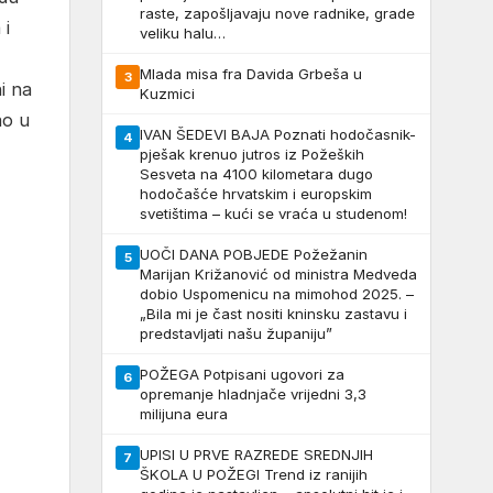
raste, zapošljavaju nove radnike, grade
 i
veliku halu…
Mlada misa fra Davida Grbeša u
3
i na
Kuzmici
ao u
IVAN ŠEDEVI BAJA Poznati hodočasnik-
4
pješak krenuo jutros iz Požeških
Sesveta na 4100 kilometara dugo
hodočašće hrvatskim i europskim
svetištima – kući se vraća u studenom!
UOČI DANA POBJEDE Požežanin
5
Marijan Križanović od ministra Medveda
dobio Uspomenicu na mimohod 2025. –
„Bila mi je čast nositi kninsku zastavu i
predstavljati našu županiju”
POŽEGA Potpisani ugovori za
6
opremanje hladnjače vrijedni 3,3
milijuna eura
UPISI U PRVE RAZREDE SREDNJIH
7
ŠKOLA U POŽEGI Trend iz ranijih