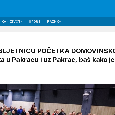
IKA - ŽIVOT
SPORT
RAZNO
▾
▾
BLJETNICU POČETKA DOMOVINSK
a u Pakracu i uz Pakrac, baš kako je