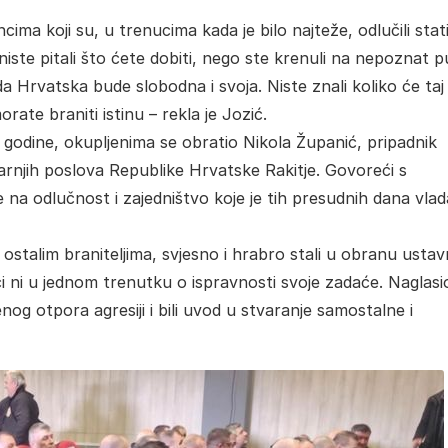
ima koji su, u trenucima kada je bilo najteže, odlučili stat
a niste pitali što ćete dobiti, nego ste krenuli na nepoznat p
 da Hrvatska bude slobodna i svoja. Niste znali koliko će taj
morate braniti istinu – rekla je Jozić.
. godine, okupljenima se obratio Nikola Županić, pripadnik
rnjih poslova Republike Hrvatske Rakitje. Govoreći s
na odlučnost i zajedništvo koje je tih presudnih dana vlad
s ostalim braniteljima, svjesno i hrabro stali u obranu usta
 ni u jednom trenutku o ispravnosti svoje zadaće. Naglasio
nog otpora agresiji i bili uvod u stvaranje samostalne i