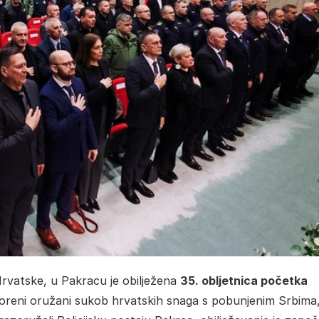
rvatske, u Pakracu je obilježena
35. obljetnica početka
oreni oružani sukob hrvatskih snaga s pobunjenim Srbima,