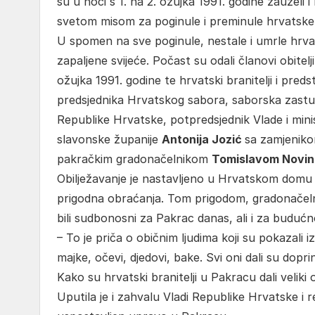
su u noći s 1. na 2. ožujka 1991. godine zauzeli 
svetom misom za poginule i preminule hrvatske 
U spomen na sve poginule, nestale i umrle hrvats
zapaljene svijeće. Počast su odali članovi obitelji
ožujka 1991. godine te hrvatski branitelji i predst
predsjednika Hrvatskog sabora, saborska zast
Republike Hrvatske, potpredsjednik Vlade i mini
slavonske županije
Antonija Jozić
sa zamjenik
pakračkim gradonačelnikom
Tomislavom Novi
Obilježavanje je nastavljeno u Hrvatskom domu “
prigodna obraćanja. Tom prigodom, gradonačeln
bili sudbonosni za Pakrac danas, ali i za buduć
– To je priča o običnim ljudima koji su pokazali iz
majke, očevi, djedovi, bake. Svi oni dali su dop
Kako su hrvatski branitelji u Pakracu dali veliki
Uputila je i zahvalu Vladi Republike Hrvatske i 