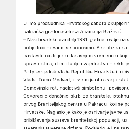
U ime predsjednika Hrvatskog sabora okupljenim
pakračka gradonačelnica Anamarija Blažević.
– Naši hrvatski branitelji 1991. godine, ovdje na
pobjednici – i vama se ponosimo. Bez obzira na 
nastavite činiti, jer u današnjem vremenu u koj
upravo istina, domoljublje i zajedništvo – rekla j
Potpredsjednik Vlade Republike Hrvatske i minist
Vlade, Tomo Medved, u svom je obraćanju istak
Domovinski rat, naglasivši simboličnu i povijesn
Govoreći o današnjoj skrbi za branitelje, istakn
prvog Braniteljskog centra u Pakracu, koji se po
Hrvatske. Naglasio je kako je osnivanje javne u
približavanja sustava braniteljskoj populaciji,
stvaranju suverene države. Podsjetio je i na r