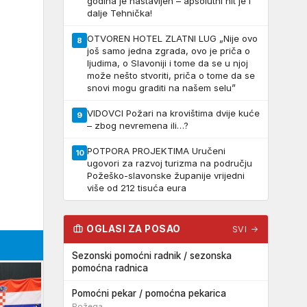
godina je nastavljen – apsolutni hit je i
dalje Tehnička!
OTVOREN HOTEL ZLATNI LUG „Nije ovo
8
još samo jedna zgrada, ovo je priča o
ljudima, o Slavoniji i tome da se u njoj
može nešto stvoriti, priča o tome da se
snovi mogu graditi na našem selu”
VIDOVCI Požari na krovištima dvije kuće
9
– zbog nevremena ili…?
POTPORA PROJEKTIMA Uručeni
10
ugovori za razvoj turizma na području
Požeško-slavonske županije vrijedni
više od 212 tisuća eura
OGLASI ZA POSAO
SVI →
Sezonski pomoćni radnik / sezonska
pomoćna radnica
Pomoćni pekar / pomoćna pekarica
Požega