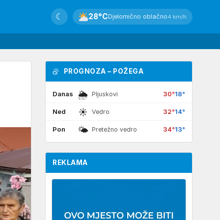
☾
28°C
Djelomično oblačno
4 km/h
PROGNOZA – POŽEGA
🌦
Danas
30°
18°
Pljuskovi
☀
Ned
32°
14°
Vedro
🌤
Pon
34°
13°
Pretežno vedro
REKLAMA