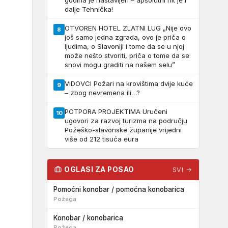
godina je nastavljen – apsolutni hit je i
dalje Tehnička!
OTVOREN HOTEL ZLATNI LUG „Nije ovo
8
još samo jedna zgrada, ovo je priča o
ljudima, o Slavoniji i tome da se u njoj
može nešto stvoriti, priča o tome da se
snovi mogu graditi na našem selu”
VIDOVCI Požari na krovištima dvije kuće
9
– zbog nevremena ili…?
POTPORA PROJEKTIMA Uručeni
10
ugovori za razvoj turizma na području
Požeško-slavonske županije vrijedni
više od 212 tisuća eura
OGLASI ZA POSAO
SVI →
Pomoćni konobar / pomoćna konobarica
Požega
Konobar / konobarica
Požega