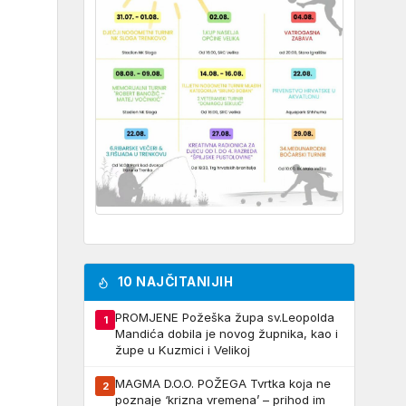
10 NAJČITANIJIH
PROMJENE Požeška župa sv.Leopolda
1
Mandića dobila je novog župnika, kao i
župe u Kuzmici i Velikoj
MAGMA D.O.O. POŽEGA Tvrtka koja ne
2
poznaje ‘krizna vremena’ – prihod im