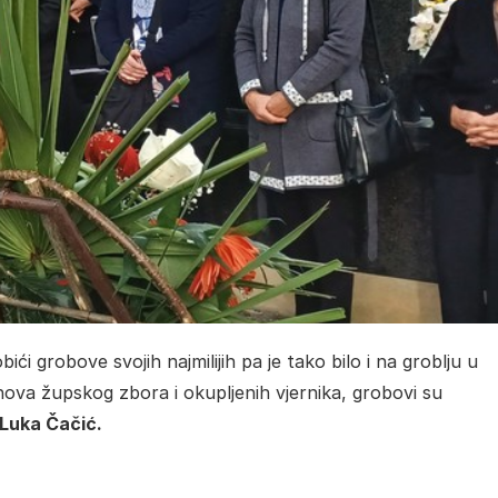
ići grobove svojih najmilijih pa je tako bilo i na groblju u
anova župskog zbora i okupljenih vjernika, grobovi su
Luka Čačić.