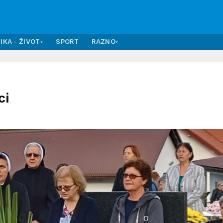
IKA - ŽIVOT
SPORT
RAZNO
▾
▾
ci