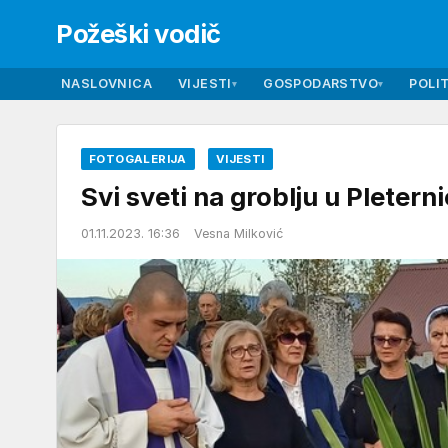
Požeški vodič
NASLOVNICA
VIJESTI
GOSPODARSTVO
POLIT
▾
▾
FOTOGALERIJA
VIJESTI
Svi sveti na groblju u Pleterni
01.11.2023. 16:36
Vesna Milković