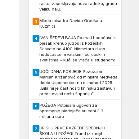
raste, zapošljavaju nove radnike, grade
veliku halu…
Mlada misa fra Davida Grbeša u
3
Kuzmici
IVAN ŠEDEVI BAJA Poznati hodočasnik-
4
pješak krenuo jutros iz Požeških
Sesveta na 4100 kilometara dugo
hodočašće hrvatskim i europskim
svetištima – kući se vraća u studenom!
UOČI DANA POBJEDE Požežanin
5
Marijan Križanović od ministra Medveda
dobio Uspomenicu na mimohod 2025. –
„Bila mi je čast nositi kninsku zastavu i
predstavljati našu županiju”
POŽEGA Potpisani ugovori za
6
opremanje hladnjače vrijedni 3,3
milijuna eura
UPISI U PRVE RAZREDE SREDNJIH
7
ŠKOLA U POŽEGI Trend iz ranijih