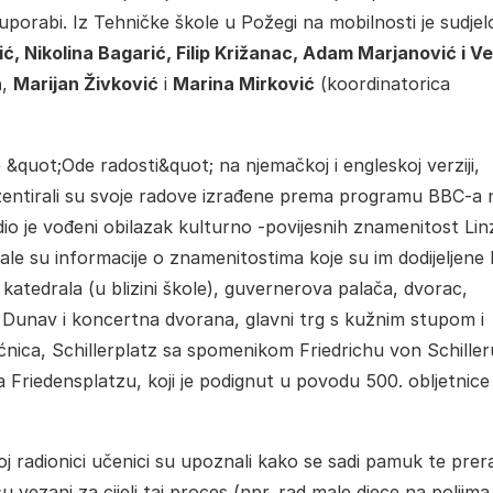
 uporabi. Iz Tehničke škole u Požegi na mobilnosti je sudjel
, Nikolina Bagarić, Filip Križanac, Adam Marjanović i V
n
,
Marijan Živković
i
Marina Mirković
(koordinatorica
quot;Ode radosti&quot; na njemačkoj i engleskoj verziji,
entirali su svoje radove izrađene prema programu BBC-a 
io je vođeni obilazak kulturno -povijesnih znamenitost Lin
le su informacije o znamenitostima koje su im dodijeljene
 katedrala (u blizini škole), guvernerova palača, dvorac,
z Dunav i koncertna dvorana, glavni trg s kužnim stupom i
nica, Schillerplatz sa spomenikom Friedrichu von Schiller
na Friedensplatzu, koji je podignut u povodu 500. obljetnice
j radionici učenici su upoznali kako se sadi pamuk te prer
u vezani za cijeli taj proces (npr. rad male djece na poljima