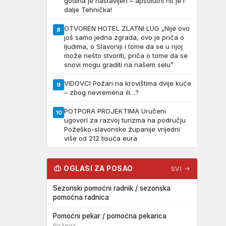
godina je nastavljen – apsolutni hit je i
dalje Tehnička!
OTVOREN HOTEL ZLATNI LUG „Nije ovo
8
još samo jedna zgrada, ovo je priča o
ljudima, o Slavoniji i tome da se u njoj
može nešto stvoriti, priča o tome da se
snovi mogu graditi na našem selu”
VIDOVCI Požari na krovištima dvije kuće
9
– zbog nevremena ili…?
POTPORA PROJEKTIMA Uručeni
10
ugovori za razvoj turizma na području
Požeško-slavonske županije vrijedni
više od 212 tisuća eura
OGLASI ZA POSAO
SVI →
Sezonski pomoćni radnik / sezonska
pomoćna radnica
Pomoćni pekar / pomoćna pekarica
Požega