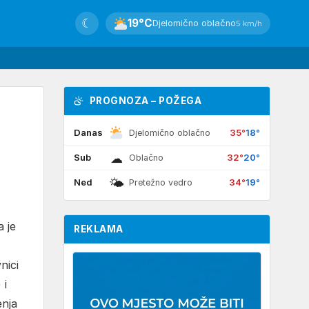
☾
19°C
Djelomično oblačno
5 km/h
PROGNOZA – POŽEGA
Danas
35°
18°
Djelomično oblačno
☁
Sub
32°
20°
Oblačno
🌤
Ned
34°
19°
Pretežno vedro
a je
REKLAMA
nici
 i
enja