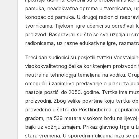
pamuka, neadekvatna oprema u tvornicama, upora
konopac od pamuka. U drugoj radionici raspravl
tvornicama. Tijekom igre učenici su određivali 
proizvod. Raspravljali su što se sve uzgaja u 
radionicama, uz razne edukativne igre, razmatra
Treći dan sudionici su posjetili tvrtku Voestalpi
visokokvalitetnog čelika korištenjem proizvodnih
neutralna tehnologija temeljena na vodiku. Grupa
omogućili i zanimljivo predavanje o planu za bu
nastoje postići do 2050. godine. Tvrtka ima muz
proizvodnji. Zbog velike površine koju tvrtka ob
provedeno u šetnji do Pöstlingberga, popularn
gradom, na 539 metara visokom brdu na lijevoj ob
bajki uz vožnju zmajem. Prikaz glavnog trga u L
stara vremena. U sporednim ulicama nižu se prizo