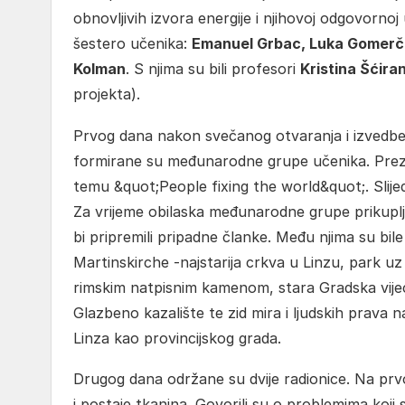
obnovljivih izvora energije i njihovoj odgovornoj
šestero učenika:
Emanuel Grbac, Luka Gomerčić
Kolman
. S njima su bili profesori
Kristina Šćira
projekta).
Prvog dana nakon svečanog otvaranja i izvedbe &
formirane su međunarodne grupe učenika. Prez
temu &quot;People fixing the world&quot;. Slijed
Za vrijeme obilaska međunarodne grupe prikuplja
bi pripremili pripadne članke. Među njima su bile
Martinskirche -najstarija crkva u Linzu, park u
rimskim natpisnim kamenom, stara Gradska vijeć
Glazbeno kazalište te zid mira i ljudskih prava 
Linza kao provincijskog grada.
Drugog dana održane su dvije radionice. Na prvo
i postaje tkanina. Govorili su o problemima koji s