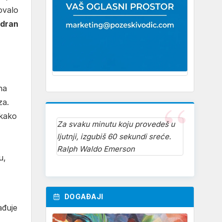
ovalo
edran
na
za.
 kako
Za svaku minutu koju provedeš u
ljutnji, izgubiš 60 sekundi sreće.
Ralph Waldo Emerson
u,
DOGAĐAJI
ađuje