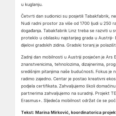
u kuglanju.
Četvrti dan sudionici su posjetili Tabakfabrik, 
Nudi radni prostor za više od 1700 ljudi u 250 ra
događanja. Tabakfabrik Linz treba se razviti u s
proteklo u obilasku najstarijeg grada u Austrij
dijelovi gradskih zidina. Gradski toranj je polaz
Zadnji dan mobilnosti u Austriji posjećen je Ars 
znanstvenicima, tehnolozima, dizajnerima, progra
središnjim pitanjima naše budućnosti. Fokus je n
radimo zajedno. Centar je postao kreativni ekosu
podjela certifikata. Zahvaljujemo školi domaćinu
partnerima zahvaljujemo na suradnji. Projekt T
Erasmus+. Sljedeća mobilnost održat će se poče
Tekst: Marina Mirković, koordinatorica proje