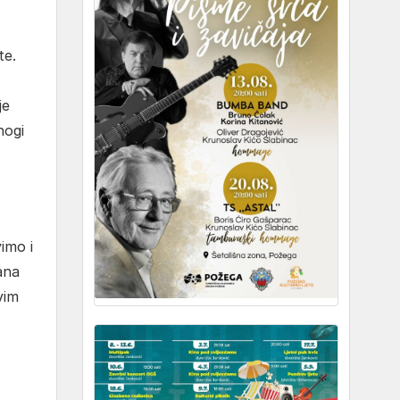
te.
je
nogi
imo i
ana
vim