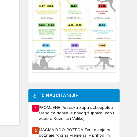
10 NAJČITANIJIH
PROMJENE Požeška župa sv.Leopolda
1
Mandića dobila je novog župnika, kao i
župe u Kuzmici i Velikoj
MAGMA D.O.O. POŽEGA Tvrtka koja ne
2
poznaje ‘krizna vremena’ – prihod im