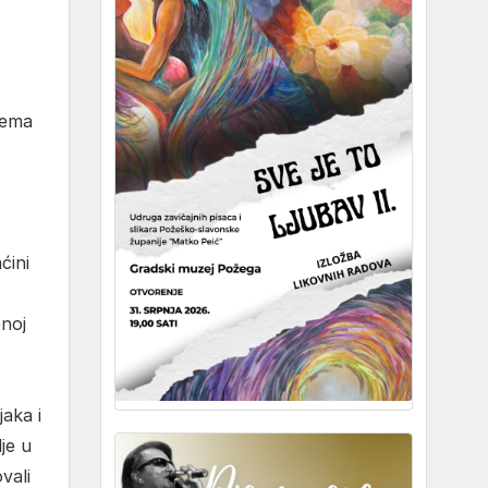
jema
ćini
enoj
aka i
je u
vali