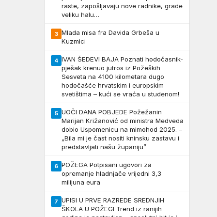
raste, zapošljavaju nove radnike, grade
veliku halu…
Mlada misa fra Davida Grbeša u
3
Kuzmici
IVAN ŠEDEVI BAJA Poznati hodočasnik-
4
pješak krenuo jutros iz Požeških
Sesveta na 4100 kilometara dugo
hodočašće hrvatskim i europskim
svetištima – kući se vraća u studenom!
UOČI DANA POBJEDE Požežanin
5
Marijan Križanović od ministra Medveda
dobio Uspomenicu na mimohod 2025. –
„Bila mi je čast nositi kninsku zastavu i
predstavljati našu županiju”
POŽEGA Potpisani ugovori za
6
opremanje hladnjače vrijedni 3,3
milijuna eura
UPISI U PRVE RAZREDE SREDNJIH
7
ŠKOLA U POŽEGI Trend iz ranijih