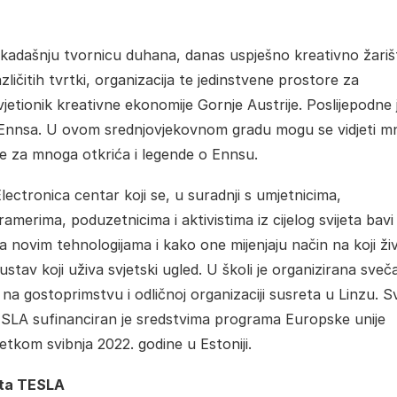
nekadašnju tvornicu duhana, danas uspješno kreativno žariš
zličitih tvrtki, organizacija te jedinstvene prostore za
vjetionik kreativne ekonomije Gornje Austrije. Poslijepodne 
i- Ennsa. U ovom srednjovjekovnom gradu mogu se vidjeti m
ište za mnoga otkrića i legende o Ennsu.
Electronica centar koji se, u suradnji s umjetnicima,
merima, poduzetnicima i aktivistima iz cijelog svijeta bavi
a novim tehnologijama i kako one mijenjaju način na koji živ
stav koji uživa svjetski ugled. U školi je organizirana sveč
 na gostoprimstvu i odličnoj organizaciji susreta u Linzu. S
ESLA sufinanciran je sredstvima programa Europske unije
tkom svibnja 2022. godine u Estoniji.
kta TESLA