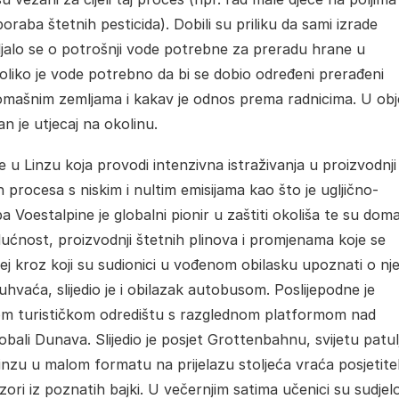
ba štetnih pesticida). Dobili su priliku da sami izrade
jalo se o potrošnji vode potrebne za preradu hrane u
koliko je vode potrebno da bi se dobio određeni prerađeni
siromašnim zemljama i kakav je odnos prema radnicima. U ob
n je utjecaj na okolinu.
ne u Linzu koja provodi intenzivna istraživanja u proizvodnji
 procesa s niskim i nultim emisijama kao što je ugljično-
 Voestalpine je globalni pionir u zaštiti okoliša te su doma
dućnost, proizvodnji štetnih plinova i promjenama koje se
ej kroz koji su sudionici u vođenom obilasku upoznati o nj
uhvaća, slijedio je i obilazak autobusom. Poslijepodne je
om turističkom odredištu s razglednom platformom nad
ali Dunava. Slijedio je posjet Grottenbahnu, svijetu patulj
inzu u malom formatu na prijelazu stoljeća vraća posjetitel
ri iz poznatih bajki. U večernjim satima učenici su sudjelo