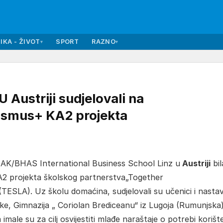
IKA - ŽIVOT
SPORT
RAZNO
▾
▾
ustriji sudjelovali na
rasmus+ KA2 projekta
BHAK/BHAS International Business School Linz u
Austriji
bil
A2 projekta školskog partnerstva„Together
(TESLA). Uz školu domaćina, sudjelovali su učenici i nastav
ke, Gimnazija „ Coriolan Brediceanu“ iz Lugoja (Rumunjska)
male su za cilj osvijestiti mlađe naraštaje o potrebi korišt