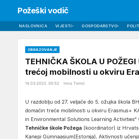
Požeški vodič
NASLOVNICA
VIJESTI
GOSPODARSTVO
POLIT
▾
▾
OBRAZOVANJE
TEHNIČKA ŠKOLA U POŽEGI U A
trećoj mobilnosti u okviru E
14.03.2022. 00:52
Ivica Tomić
U razdoblju od 27. veljače do 5. ožujka škola 
domaćin treće mobilnosti u okviru Erasmus+ K
in Environmental Solutions Learning Activities“ 
Tehničke škole Požega
(koordinator) iz Hrvats
Kanepi Gümnaasium(Estonija). Aktivnosti učenja i