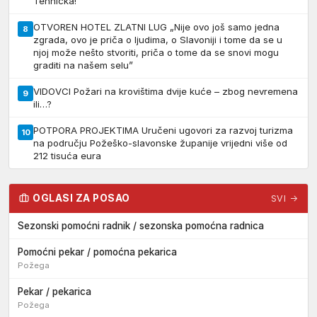
Tehnička!
OTVOREN HOTEL ZLATNI LUG „Nije ovo još samo jedna
8
zgrada, ovo je priča o ljudima, o Slavoniji i tome da se u
njoj može nešto stvoriti, priča o tome da se snovi mogu
graditi na našem selu”
VIDOVCI Požari na krovištima dvije kuće – zbog nevremena
9
ili…?
POTPORA PROJEKTIMA Uručeni ugovori za razvoj turizma
10
na području Požeško-slavonske županije vrijedni više od
212 tisuća eura
OGLASI ZA POSAO
SVI →
Sezonski pomoćni radnik / sezonska pomoćna radnica
Pomoćni pekar / pomoćna pekarica
Požega
Pekar / pekarica
Požega