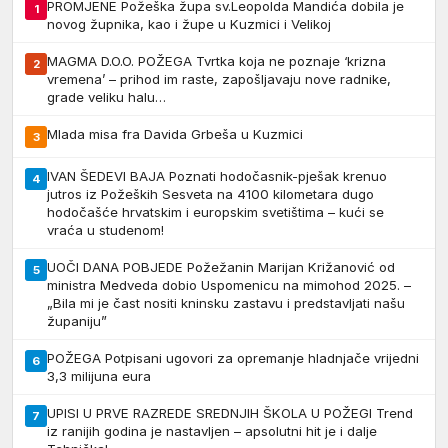
PROMJENE Požeška župa sv.Leopolda Mandića dobila je
1
novog župnika, kao i župe u Kuzmici i Velikoj
MAGMA D.O.O. POŽEGA Tvrtka koja ne poznaje ‘krizna
2
vremena’ – prihod im raste, zapošljavaju nove radnike,
grade veliku halu…
Mlada misa fra Davida Grbeša u Kuzmici
3
IVAN ŠEDEVI BAJA Poznati hodočasnik-pješak krenuo
4
jutros iz Požeških Sesveta na 4100 kilometara dugo
hodočašće hrvatskim i europskim svetištima – kući se
vraća u studenom!
UOČI DANA POBJEDE Požežanin Marijan Križanović od
5
ministra Medveda dobio Uspomenicu na mimohod 2025. –
„Bila mi je čast nositi kninsku zastavu i predstavljati našu
županiju”
POŽEGA Potpisani ugovori za opremanje hladnjače vrijedni
6
3,3 milijuna eura
UPISI U PRVE RAZREDE SREDNJIH ŠKOLA U POŽEGI Trend
7
iz ranijih godina je nastavljen – apsolutni hit je i dalje