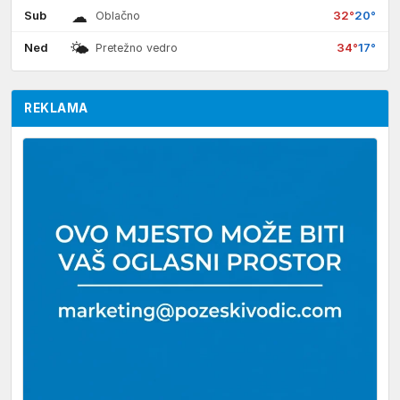
☁
Sub
32°
20°
Oblačno
🌤
Ned
34°
17°
Pretežno vedro
REKLAMA