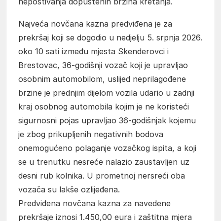
nepoštivanja dopuštenih brzina kretanja.
Najveća novčana kazna predviđena je za
prekršaj koji se dogodio u nedjelju 5. srpnja 2026.
oko 10 sati između mjesta Skenderovci i
Brestovac, 36-godišnji vozač koji je upravljao
osobnim automobilom, uslijed neprilagođene
brzine je prednjim dijelom vozila udario u zadnji
kraj osobnog automobila kojim je ne koristeći
sigurnosni pojas upravljao 36-godišnjak kojemu
je zbog prikupljenih negativnih bodova
onemogućeno polaganje vozačkog ispita, a koji
se u trenutku nesreće nalazio zaustavljen uz
desni rub kolnika. U prometnoj nersreći oba
vozača su lakše ozlijeđena.
Predviđena novčana kazna za navedene
prekršaje iznosi 1.450,00 eura i zaštitna mjera