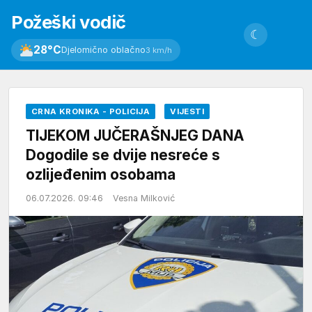
Požeški vodič
☾
28°C
Djelomično oblačno
3 km/h
CRNA KRONIKA - POLICIJA
VIJESTI
TIJEKOM JUČERAŠNJEG DANA
Dogodile se dvije nesreće s
ozlijeđenim osobama
06.07.2026. 09:46
Vesna Milković