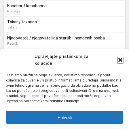
Konobar / konobarica
Požega
Tokar / tokarica
Jakšić
Njegovatelj / njegovateljica starijih i nemoćnih osoba
Resnik
Konobar / konobarica
Upravljajte pristankom za
Požega
kolačiće
Bravar / bravarica
Da bismo pružili najbolje iskustvo, koristimo tehnologije poput
Jakšić
kolačića za čuvanje i/ili pristup informacijama o uređaju. Suglasnost s
ovim tehnologijama će nam omogućiti da obrađujemo podatke kao
Vozač / vozačica teretnog vozila s poluprikolicom
što su ponašanje pri pregledavanju ili jedinstveni ID-ovi na ovoj web
Požega
stranici. Nepristanak ili povlačenje suglasnosti može negativno
utjecati na određene karakteristike i funkcije.
Pomoćnik/ica u nastavi
Prihvati