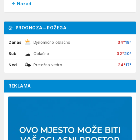
← Nazad
PROGNOZA – POŽEGA
Danas
34°
18°
Djelomično oblačno
☁
Sub
32°
20°
Oblačno
🌤
Ned
34°
17°
Pretežno vedro
REKLAMA