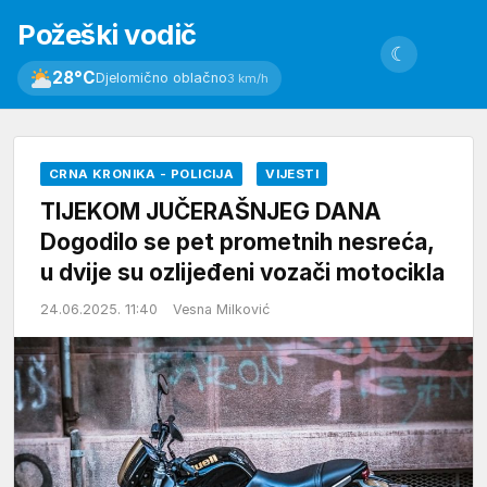
Požeški vodič
☾
28°C
Djelomično oblačno
3 km/h
CRNA KRONIKA - POLICIJA
VIJESTI
TIJEKOM JUČERAŠNJEG DANA
Dogodilo se pet prometnih nesreća,
u dvije su ozlijeđeni vozači motocikla
24.06.2025. 11:40
Vesna Milković