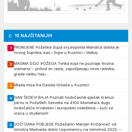
10 NAJČITANIJIH
PROMJENE Požeška župa sv.Leopolda Mandića dobila je
1
novog župnika, kao i župe u Kuzmici i Velikoj
MAGMA D.O.O. POŽEGA Tvrtka koja ne poznaje ‘krizna
2
vremena’ – prihod im raste, zapošljavaju nove radnike,
grade veliku halu…
Mlada misa fra Davida Grbeša u Kuzmici
3
IVAN ŠEDEVI BAJA Poznati hodočasnik-pješak krenuo
4
jutros iz Požeških Sesveta na 4100 kilometara dugo
hodočašće hrvatskim i europskim svetištima – kući se
vraća u studenom!
UOČI DANA POBJEDE Požežanin Marijan Križanović od
5
ministra Medveda dobio Uspomenicu na mimohod 2025. –