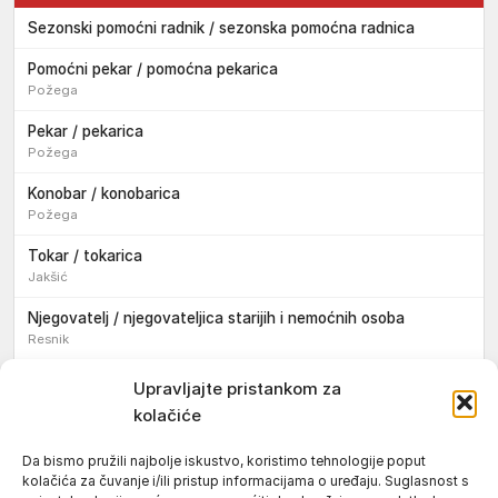
Sezonski pomoćni radnik / sezonska pomoćna radnica
Pomoćni pekar / pomoćna pekarica
Požega
Pekar / pekarica
Požega
Konobar / konobarica
Požega
Tokar / tokarica
Jakšić
Njegovatelj / njegovateljica starijih i nemoćnih osoba
Resnik
Konobar / konobarica
Upravljajte pristankom za
Požega
kolačiće
Bravar / bravarica
Da bismo pružili najbolje iskustvo, koristimo tehnologije poput
Jakšić
kolačića za čuvanje i/ili pristup informacijama o uređaju. Suglasnost s