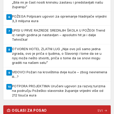
„Bila mi je čast nositi kninsku zastavu i predstavljati našu
županiju”
POŽEGA Potpisani ugovori za opremanje hladnjače vrijedni
6
3,3 milijuna eura
UPISI U PRVE RAZREDE SREDNJIH ŠKOLA U POŽEGI Trend
7
iz ranijih godina je nastavljen – apsolutni hit je i dalje
Tehnička!
OTVOREN HOTEL ZLATNI LUG „Nije ovo još samo jedna
8
zgrada, ovo je priča o ljudima, o Slavoniji i tome da se u
njoj može nešto stvoriti, priča o tome da se snovi mogu
graditi na našem selu”
VIDOVCI Požari na krovištima dvije kuće – zbog nevremena
9
ili…?
POTPORA PROJEKTIMA Uručeni ugovori za razvoj turizma
10
na području Požeško-slavonske županije vrijedni više od
212 tisuća eura
OGLASI ZA POSAO
SVI →