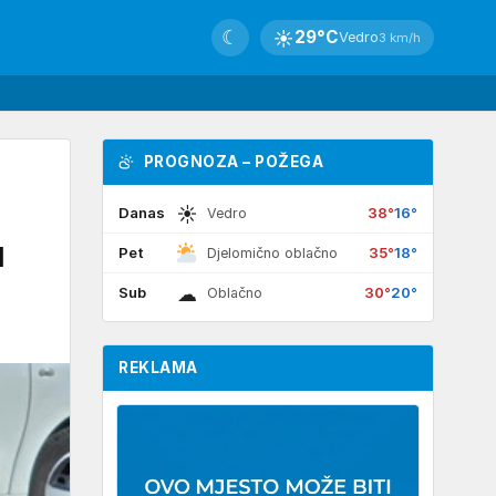
☾
☀
29°C
Vedro
3 km/h
PROGNOZA – POŽEGA
☀
Danas
38°
16°
Vedro
d
Pet
35°
18°
Djelomično oblačno
☁
Sub
30°
20°
Oblačno
REKLAMA