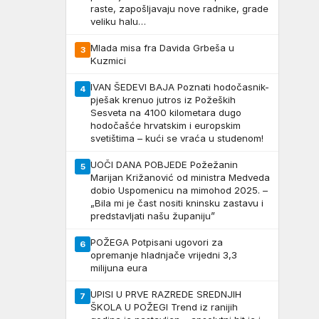
raste, zapošljavaju nove radnike, grade
veliku halu…
Mlada misa fra Davida Grbeša u
3
Kuzmici
IVAN ŠEDEVI BAJA Poznati hodočasnik-
4
pješak krenuo jutros iz Požeških
Sesveta na 4100 kilometara dugo
hodočašće hrvatskim i europskim
svetištima – kući se vraća u studenom!
UOČI DANA POBJEDE Požežanin
5
Marijan Križanović od ministra Medveda
dobio Uspomenicu na mimohod 2025. –
„Bila mi je čast nositi kninsku zastavu i
predstavljati našu županiju”
POŽEGA Potpisani ugovori za
6
opremanje hladnjače vrijedni 3,3
milijuna eura
UPISI U PRVE RAZREDE SREDNJIH
7
ŠKOLA U POŽEGI Trend iz ranijih