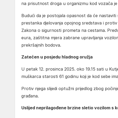
na prisutnost droga u organizmu kod vozača je ut
Budući da je postojala opasnost da će nastaviti
prestanka djelovanja opojnog sredstava i protiv 
Zakona o sigurnosti prometa na cestama. Pred
eura, zaštitna mjera zabrane upravljanja vozilom
prekršajnih bodova.
Zatečen u posjedu hladnog oružja
U petak 12. prosinca 2025. oko 19.15 sati u Kutje
muškarca starosti 61 godinu koji je kod sebe im
Protiv njega slijedi optužni prijedlog zbog poči
građana.
Uslijed neprilagođene brzine sletio vozilom s k