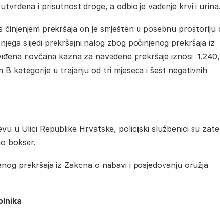
vrđena i prisutnost droge, a odbio je vađenje krvi i urina
 s činjenjem prekršaja on je smješten u posebnu prostoriju 
njega slijedi prekršajni nalog zbog počinjenog prekršaja iz
viđena novčana kazna za navedene prekršaje iznosi 1.240
 B kategorije u trajanju od tri mjeseca i šest negativnih
vu u Ulici Republike Hrvatske, policijski službenici su zatek
ao bokser.
njenog prekršaja iz Zakona o nabavi i posjedovanju oružja
olnika