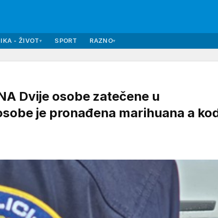
IKA - ŽIVOT
SPORT
RAZNO
▾
▾
 Dvije osobe zatečene u
 osobe je pronađena marihuana a ko