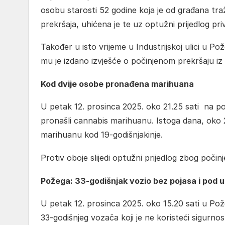
osobu starosti 52 godine koja je od građana traž
prekršaja, uhićena je te uz optužni prijedlog pr
Također u isto vrijeme u Industrijskoj ulici u Po
mu je izdano izvješće o počinjenom prekršaju iz
Kod dvije osobe pronađena marihuana
U petak 12. prosinca 2025. oko 21.25 sati na po
pronašli cannabis marihuanu. Istoga dana, oko 22
marihuanu kod 19-godišnjakinje.
Protiv oboje slijedi optužni prijedlog zbog poči
Požega: 33-godišnjak vozio bez pojasa i pod 
U petak 12. prosinca 2025. oko 15.20 sati u Požeg
33-godišnjeg vozača koji je ne koristeći sigurn