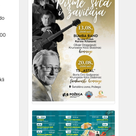
.
do
,00
li