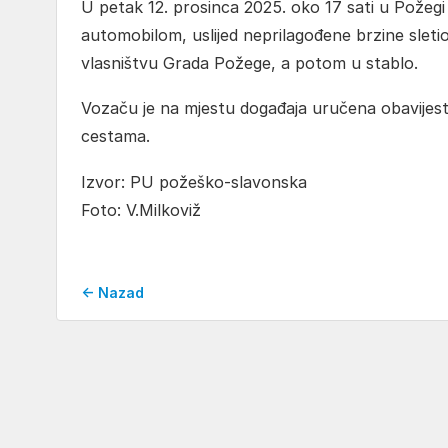
U petak 12. prosinca 2025. oko 17 sati u Požegi 
automobilom, uslijed neprilagođene brzine sletio
vlasništvu Grada Požege, a potom u stablo.
Vozaču je na mjestu događaja uručena obavijest
cestama.
Izvor: PU požeško-slavonska
Foto: V.Milkoviž
← Nazad