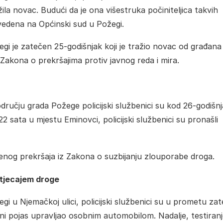
ila novac. Budući da je ona višestruka počiniteljica takvih
ivedena na Općinski sud u Požegi.
žegi je zatečen 25-godišnjak koji je tražio novac od građana
 Zakona o prekršajima protiv javnog reda i mira.
dručju grada Požege policijski službenici su kod 26-godišn
 sata u mjestu Eminovci, policijski službenici su pronašli
njenog prekršaja iz Zakona o suzbijanju zlouporabe droga.
utjecajem droge
i u Njemačkoj ulici, policijski službenici su u prometu zate
osni pojas upravljao osobnim automobilom. Nadalje, testiran