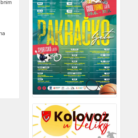
sobnim
 na