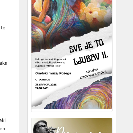
 te
jaka
kli
jem