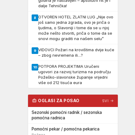
godina je nastavljen – apsolutni hit je i
dalje Tehnička!
OTVOREN HOTEL ZLATNI LUG „Nije ovo
8
još samo jedna zgrada, ovo je priča o
ljudima, o Slavoniji i tome da se u njoj
može nešto stvoriti, priča o tome da se
snovi mogu graditi na našem selu”
VIDOVCI Požari na krovištima dvije kuće
9
– zbog nevremena ili…?
POTPORA PROJEKTIMA Uručeni
10
ugovori za razvoj turizma na području
Požeško-slavonske županije vrijedni
više od 212 tisuća eura
OGLASI ZA POSAO
SVI →
Sezonski pomoćni radnik / sezonska
pomoćna radnica
Pomoćni pekar / pomoćna pekarica
Požega