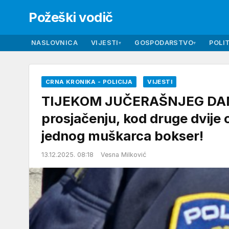
Požeški vodič
NASLOVNICA
VIJESTI
GOSPODARSTVO
POLIT
▾
▾
CRNA KRONIKA - POLICIJA
VIJESTI
TIJEKOM JUČERAŠNJEG DANA
prosjačenju, kod druge dvije
jednog muškarca bokser!
13.12.2025. 08:18
Vesna Milković