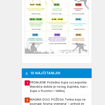
10 NAJČITANIJIH
PROMJENE Požeška župa sv.Leopolda
1
Mandića dobila je novog župnika, kao i
župe u Kuzmici i Velikoj
MAGMA D.O.O. POŽEGA Tvrtka koja ne
2
poznaje ‘krizna vremena’ – prihod im