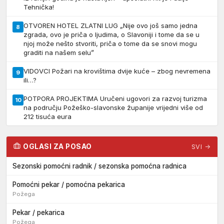
Tehnička!
OTVOREN HOTEL ZLATNI LUG „Nije ovo još samo jedna
8
zgrada, ovo je priča o ljudima, o Slavoniji i tome da se u
njoj može nešto stvoriti, priča o tome da se snovi mogu
graditi na našem selu”
VIDOVCI Požari na krovištima dvije kuće – zbog nevremena
9
ili…?
POTPORA PROJEKTIMA Uručeni ugovori za razvoj turizma
10
na području Požeško-slavonske županije vrijedni više od
212 tisuća eura
OGLASI ZA POSAO
SVI →
Sezonski pomoćni radnik / sezonska pomoćna radnica
Pomoćni pekar / pomoćna pekarica
Požega
Pekar / pekarica
Požega