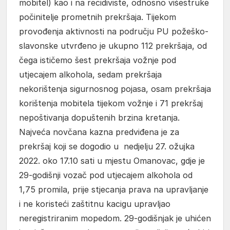
mobitel) kao i na recidiviste, odnosno višestruke
počinitelje prometnih prekršaja. Tijekom
provođenja aktivnosti na području PU požeško-
slavonske utvrđeno je ukupno 112 prekršaja, od
čega ističemo šest prekršaja vožnje pod
utjecajem alkohola, sedam prekršaja
nekorištenja sigurnosnog pojasa, osam prekršaja
korištenja mobitela tijekom vožnje i 71 prekršaj
nepoštivanja dopuštenih brzina kretanja.
Najveća novčana kazna predviđena je za
prekršaj koji se dogodio u nedjelju 27. ožujka
2022. oko 17.10 sati u mjestu Omanovac, gdje je
29-godišnji vozač pod utjecajem alkohola od
1,75 promila, prije stjecanja prava na upravljanje
i ne koristeći zaštitnu kacigu upravljao
neregistriranim mopedom. 29-godišnjak je uhićen