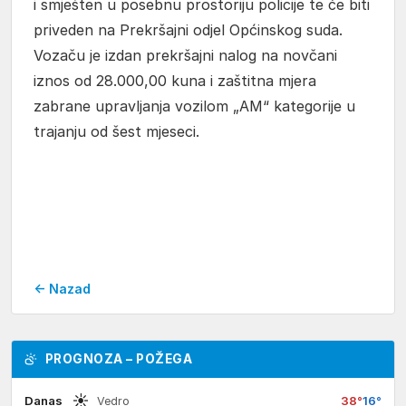
i smješten u posebnu prostoriju policije te će biti
priveden na Prekršajni odjel Općinskog suda.
Vozaču je izdan prekršajni nalog na novčani
iznos od 28.000,00 kuna i zaštitna mjera
zabrane upravljanja vozilom „AM“ kategorije u
trajanju od šest mjeseci.
← Nazad
PROGNOZA – POŽEGA
☀
Danas
38°
16°
Vedro