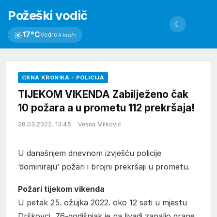
Požeški vodič
☾
☀
17°C
Vedro
4 km/h
CRNA KRONIKA - POLICIJA
TIJEKOM VIKENDA Zabilježeno čak
10 požara a u prometu 112 prekršaja!
28.03.2022. 13:45
Vesna Milković
U današnjem dnevnom izvješću policije
‘dominiraju’ požari i brojni prekršaji u prometu.
Požari tijekom vikenda
U petak 25. ožujka 2022. oko 12 sati u mjestu
Drškovci, 76-godišnjak je na livadi zapalio grane