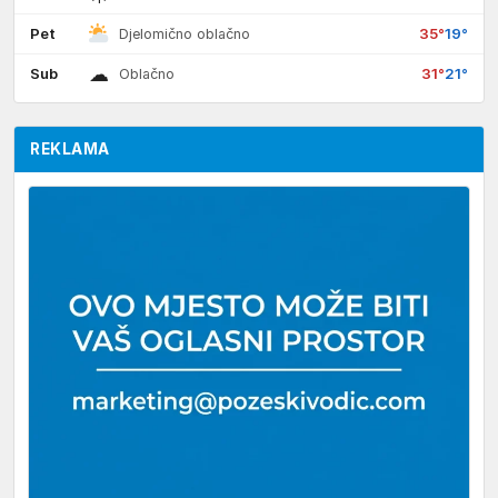
Pet
35°
19°
Djelomično oblačno
☁
Sub
31°
21°
Oblačno
REKLAMA