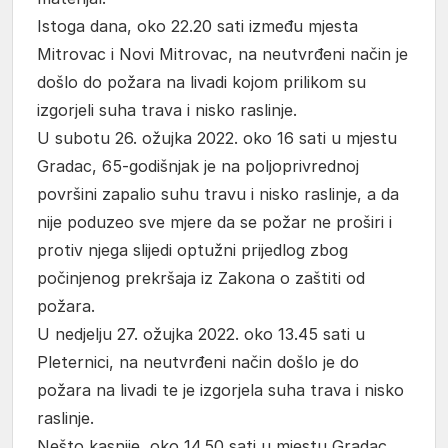
Istoga dana, oko 22.20 sati između mjesta
Mitrovac i Novi Mitrovac, na neutvrđeni način je
došlo do požara na livadi kojom prilikom su
izgorjeli suha trava i nisko raslinje.
U subotu 26. ožujka 2022. oko 16 sati u mjestu
Gradac, 65-godišnjak je na poljoprivrednoj
površini zapalio suhu travu i nisko raslinje, a da
nije poduzeo sve mjere da se požar ne proširi i
protiv njega slijedi optužni prijedlog zbog
počinjenog prekršaja iz Zakona o zaštiti od
požara.
U nedjelju 27. ožujka 2022. oko 13.45 sati u
Pleternici, na neutvrđeni način došlo je do
požara na livadi te je izgorjela suha trava i nisko
raslinje.
Nešto kasnije, oko 14.50 sati u mjestu Gradac,