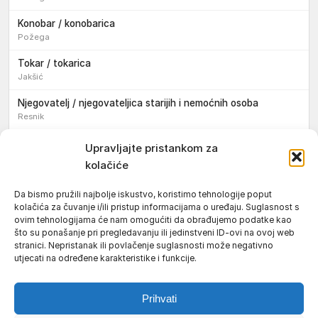
Konobar / konobarica
Požega
Tokar / tokarica
Jakšić
Njegovatelj / njegovateljica starijih i nemoćnih osoba
Resnik
Konobar / konobarica
Upravljajte pristankom za
Požega
kolačiće
Bravar / bravarica
Da bismo pružili najbolje iskustvo, koristimo tehnologije poput
Jakšić
kolačića za čuvanje i/ili pristup informacijama o uređaju. Suglasnost s
ovim tehnologijama će nam omogućiti da obrađujemo podatke kao
Vozač / vozačica teretnog vozila s poluprikolicom
što su ponašanje pri pregledavanju ili jedinstveni ID-ovi na ovoj web
Požega
stranici. Nepristanak ili povlačenje suglasnosti može negativno
utjecati na određene karakteristike i funkcije.
Pomoćnik/ica u nastavi
Prihvati