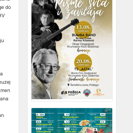
ge do
HV
ju
ma
muzej
pomen
sana
an