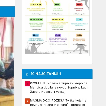
10 NAJČITANIJIH
PROMJENE Požeška župa sv.Leopolda
1
Mandića dobila je novog župnika, kao i
župe u Kuzmici i Velikoj
MAGMA D.O.O. POŽEGA Tvrtka koja ne
2
poznaje ‘krizna vremena’ – prihod im