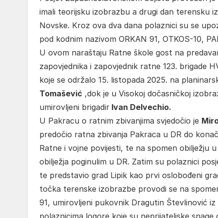
imali teorijsku izobrazbu a drugi dan terensku
Novske. Kroz ova dva dana polaznici su se upo
pod kodnim nazivom ORKAN 91, OTKOS-10, PAPUK
U ovom naraštaju Ratne škole gost na predavanj
zapovjednika i zapovjednik ratne 123. brigade 
koje se održalo 15. listopada 2025. na planin
Tomašević
,dok je u Visokoj dočasničkoj izobra
umirovljeni brigadir
Ivan Delvechio.
U Pakracu o ratnim zbivanjima svjedočio je
Mir
predočio ratna zbivanja Pakraca u DR do konač
Ratne i vojne povijesti, te na spomen obilježj
obilježja poginulim u DR. Zatim su polaznici posj
te predstavio grad Lipik kao prvi oslobođeni gr
točka terenske izobrazbe provodi se na spomen 
91, umirovljeni pukovnik Dragutin Števlinović iz
polaznicima logore koje su neprijateljske snag