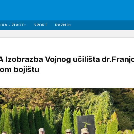
IKA - ŽIVOT
SPORT
RAZNO
▾
▾
zobrazba Vojnog učilišta dr.Franj
om bojištu