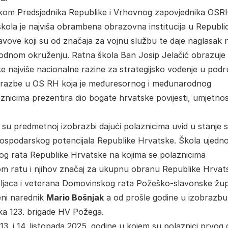
lukom Predsjednika Republike i Vrhovnog zapovjednika OSR
škola je najviša obrambena obrazovna institucija u Republic
tavove koji su od značaja za vojnu službu te daje naglasak 
rodnom okruženju. Ratna škola Ban Josip Jelačić obrazuje
e najviše nacionalne razine za strategijsko vođenje u podr
izobrazbe u OS RH koja je međuresornog i međunarodnog
znicima prezentira dio bogate hrvatske povijesti, umjetnos
 su predmetnoj izobrazbi dajući polaznicima uvid u stanje s
ospodarskog potencijala Republike Hrvatske. Škola ujedn
og rata Republike Hrvatske na kojima se polaznicima
m ratu i njihov značaj za ukupnu obranu Republike Hrvat
ljaca i veterana Domovinskog rata Požeško-slavonske žup
eni narednik
Mario Bošnjak
a od prošle godine u izobrazbu
nika 123. brigade HV Požega.
. i 14. listopada 2025. godine u kojem su polaznici prvog