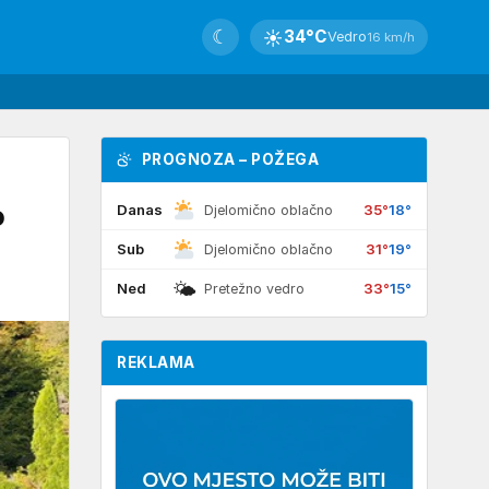
☾
☀
34°C
Vedro
16 km/h
PROGNOZA – POŽEGA
o
Danas
35°
18°
Djelomično oblačno
Sub
31°
19°
Djelomično oblačno
🌤
Ned
33°
15°
Pretežno vedro
REKLAMA