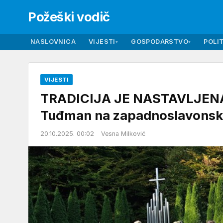
Požeški vodič
NASLOVNICA
VIJESTI
GOSPODARSTVO
POLIT
▾
▾
VIJESTI
TRADICIJA JE NASTAVLJENA I
Tuđman na zapadnoslavonsk
20.10.2025. 00:02
Vesna Milković