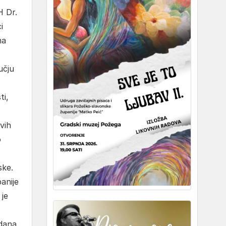
H Dr.
i
na
učju
ti,
vih
o
ske.
anije
 je
 dana