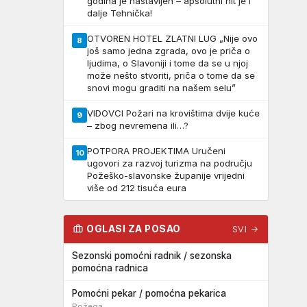
godina je nastavljen – apsolutni hit je i
dalje Tehnička!
OTVOREN HOTEL ZLATNI LUG „Nije ovo
8
još samo jedna zgrada, ovo je priča o
ljudima, o Slavoniji i tome da se u njoj
može nešto stvoriti, priča o tome da se
snovi mogu graditi na našem selu”
VIDOVCI Požari na krovištima dvije kuće
9
– zbog nevremena ili…?
POTPORA PROJEKTIMA Uručeni
10
ugovori za razvoj turizma na području
Požeško-slavonske županije vrijedni
više od 212 tisuća eura
OGLASI ZA POSAO
SVI →
Sezonski pomoćni radnik / sezonska
pomoćna radnica
Pomoćni pekar / pomoćna pekarica
Požega