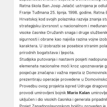
Ratna škola Ban Josip Jelačić ustrojena je od
Franje Tuđmana 25. lipnja. 1998. godine. Ratna 
Hrvatskoj kod svojih polaznika razvija znanja s
strategijsku izvrsnost u nacionalnom i međuna
visoke časnike Oružanih snaga i druge službenik
sigurnosti i obrane kao najviša razina vojne 
karaktera. U izobrazbi se posebice stranim pola
prirodnih bogatstava i ljepota.
Studijska putovanja i nastavni posjeti nadopuna
elemenata nacionalne moći kroz upoznavanje g
posjećuje značajna i važna mjesta iz Domovinsk
prezentiraju operacije provedene u Domovinsko
Provedbu ovog projekta ispred Udruge dragovo
provodi umirovljeni bojnik
Mario Kalan
umirovlj
uključen i dio visokih časnika i generala pripad
Posjet Zapadnoslavonskom bojištu proveden je 13