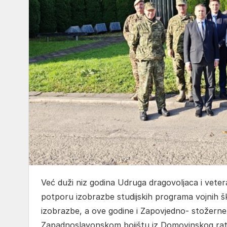
Već duži niz godina Udruga dragovoljaca i vet
potporu izobrazbe studijskih programa vojnih š
izobrazbe, a ove godine i Zapovjedno- stožern
Zapadnoslavonskom bojištu iz Domovinskog rat