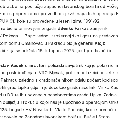
 izobrazbu na području Zapadnoslavonskog bojišta od Pože
znali s pripremama i provedbom prvih napadnih operacija 
 91, koje su provedene u jesen i zimu 1991/92.
u bio je umirovljeni brigadir
Zdenko Farkaš
zamjenik
HV Požega. U Zapovjedno- stožernoj školi gost na predavan
arskom domu Omanovac u Pakracu bio je general
Alojz
zbi koja se održala 16. listopada 2025. gost predavač bio
oslav Vacek
umirovljeni policijski savjetnik koji je polaznici
nog oslobođenja u VRO Bljesak, potom polaznici posjete 
u u Pakracu zajedno s gradonačelnikom odaju počast kod s
etili grad Lipika gdje ih je dočekao gradonačelnik, Vinko Ka
ad u DR te ih upoznao s posebnostima grada Lipika. Zadnja
obilježju Trokut u kojoj nas je upoznao s operacijom Ork
 125. brigade HV Novska te Vlado Radošić, koji je predočio
e osnovale na Zapadnoslavonskom bojištu, Bučje i Stara