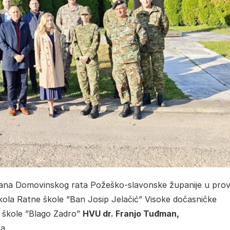
erana Domovinskog rata Požeško-slavonske županije u prov
kola Ratne škole ”Ban Josip Jelačić” Visoke dočasničke
e škole ”Blago Zadro”
HVU dr. Franjo Tuđman,
a.