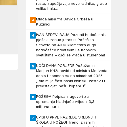
raste, zapošljavaju nove radnike, grade
veliku halu…
Mlada misa fra Davida Grbeša u
3
Kuzmici
IVAN ŠEDEVI BAJA Poznati hodočasnik-
4
pješak krenuo jutros iz Požeških
Sesveta na 4100 kilometara dugo
hodočašće hrvatskim i europskim
svetištima – kući se vraća u studenom!
UOČI DANA POBJEDE Požežanin
5
Marijan Križanović od ministra Medveda
dobio Uspomenicu na mimohod 2025. –
„Bila mi je čast nositi kninsku zastavu i
predstavljati našu županiju”
POŽEGA Potpisani ugovori za
6
opremanje hladnjače vrijedni 3,3
milijuna eura
UPISI U PRVE RAZREDE SREDNJIH
7
ŠKOLA U POŽEGI Trend iz ranijih