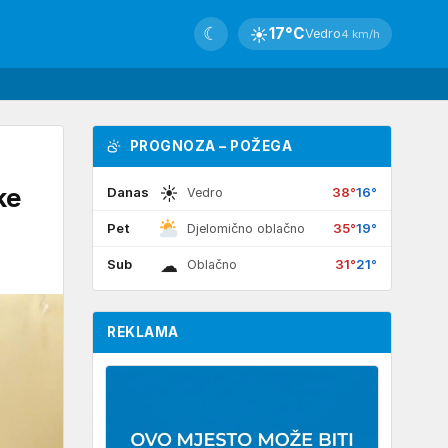
☾
☀
17°C
Vedro
4 km/h
PROGNOZA – POŽEGA
☀
ke
Danas
38°
16°
Vedro
Pet
35°
19°
Djelomično oblačno
☁
Sub
31°
21°
Oblačno
REKLAMA