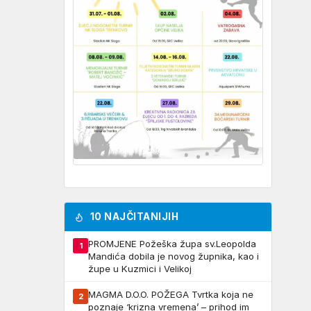
10 NAJČITANIJIH
PROMJENE Požeška župa sv.Leopolda
1
Mandića dobila je novog župnika, kao i
župe u Kuzmici i Velikoj
MAGMA D.O.O. POŽEGA Tvrtka koja ne
2
poznaje ‘krizna vremena’ – prihod im