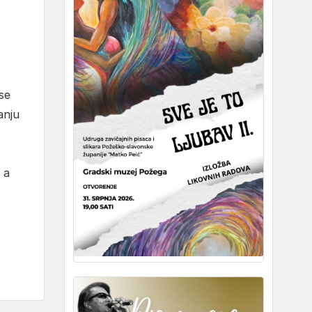
se
anju
 a