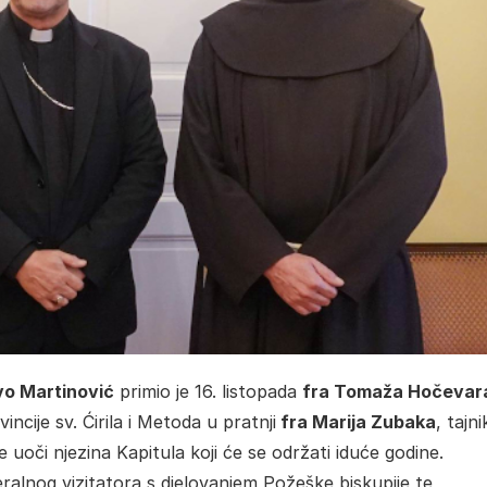
vo Martinović
primio je 16. listopada
fra Tomaža Hočevar
cije sv. Ćirila i Metoda u pratnji
fra Marija Zubaka
, tajni
e uoči njezina Kapitula koji će se održati iduće godine.
alnog vizitatora s djelovanjem Požeške biskupije te