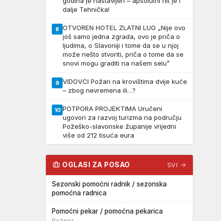
godina je nastavljen – apsolutni hit je i
dalje Tehnička!
OTVOREN HOTEL ZLATNI LUG „Nije ovo
8
još samo jedna zgrada, ovo je priča o
ljudima, o Slavoniji i tome da se u njoj
može nešto stvoriti, priča o tome da se
snovi mogu graditi na našem selu”
VIDOVCI Požari na krovištima dvije kuće
9
– zbog nevremena ili…?
POTPORA PROJEKTIMA Uručeni
10
ugovori za razvoj turizma na području
Požeško-slavonske županije vrijedni
više od 212 tisuća eura
OGLASI ZA POSAO
SVI →
Sezonski pomoćni radnik / sezonska
pomoćna radnica
Pomoćni pekar / pomoćna pekarica
Požega