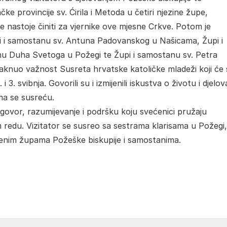
 provincije sv. Ćirila i Metoda u četiri njezine župe,
e nastoje činiti za vjernike ove mjesne Crkve. Potom je
i i samostanu sv. Antuna Padovanskog u Našicama, Župi i
anu Duha Svetoga u Požegi te Župi i samostanu sv. Petra
taknuo važnost Susreta hrvatske katoličke mladeži koji će 
 3. svibnja. Govorili su i izmijenili iskustva o životu i djelov
ima se susreću.
azgovor, razumijevanje i podršku koju svećenici pružaju
 redu. Vizitator se susreo sa sestrama klarisama u Požegi,
denim župama Požeške biskupije i samostanima.