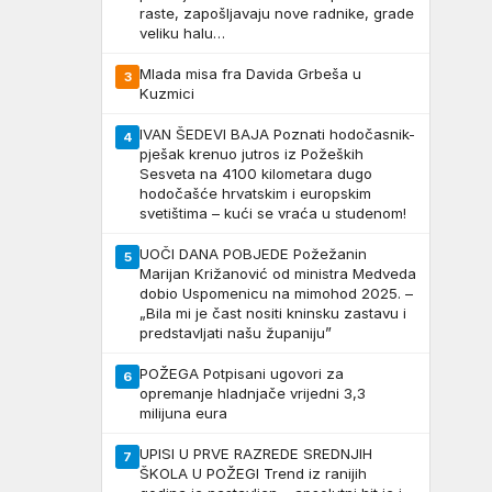
raste, zapošljavaju nove radnike, grade
veliku halu…
Mlada misa fra Davida Grbeša u
3
Kuzmici
IVAN ŠEDEVI BAJA Poznati hodočasnik-
4
pješak krenuo jutros iz Požeških
Sesveta na 4100 kilometara dugo
hodočašće hrvatskim i europskim
svetištima – kući se vraća u studenom!
UOČI DANA POBJEDE Požežanin
5
Marijan Križanović od ministra Medveda
dobio Uspomenicu na mimohod 2025. –
„Bila mi je čast nositi kninsku zastavu i
predstavljati našu županiju”
POŽEGA Potpisani ugovori za
6
opremanje hladnjače vrijedni 3,3
milijuna eura
UPISI U PRVE RAZREDE SREDNJIH
7
ŠKOLA U POŽEGI Trend iz ranijih