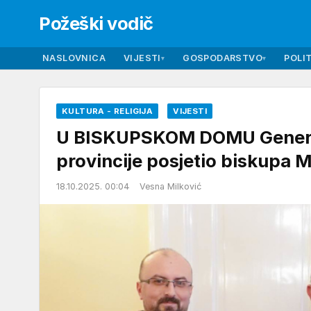
Požeški vodič
NASLOVNICA
VIJESTI
GOSPODARSTVO
POLIT
▾
▾
KULTURA - RELIGIJA
VIJESTI
U BISKUPSKOM DOMU Generaln
provincije posjetio biskupa 
18.10.2025. 00:04
Vesna Milković