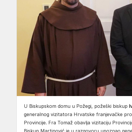
U Biskupskom domu u Požegi, požeški biskup
I
generalnog vizitatora Hrvatske franjevačke provin
Provincije. Fra Tomaž obavlja vizitaciju Provincij
Biskup Martinović je u razgovoru upoznao gener