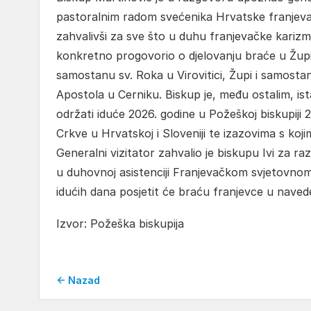
pastoralnim radom svećenika Hrvatske franjevačke
zahvalivši za sve što u duhu franjevačke karizm
konkretno progovorio o djelovanju braće u Žup
samostanu sv. Roka u Virovitici, Župi i samost
Apostola u Cerniku. Biskup je, među ostalim, is
održati iduće 2026. godine u Požeškoj biskupiji 2. i
Crkve u Hrvatskoj i Sloveniji te izazovima s koj
Generalni vizitator zahvalio je biskupu Ivi za r
u duhovnoj asistenciji Franjevačkom svjetovnom
idućih dana posjetit će braću franjevce u nave
Izvor: Požeška biskupija
← Nazad