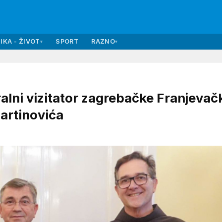
IKA - ŽIVOT
SPORT
RAZNO
▾
▾
i vizitator zagrebačke Franjevač
Martinovića