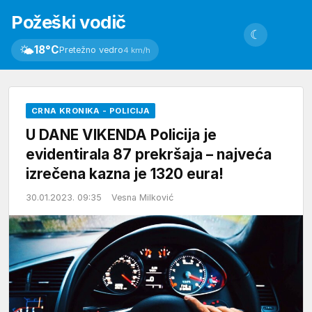
Požeški vodič
☾
🌤
18°C
Pretežno vedro
4 km/h
CRNA KRONIKA - POLICIJA
U DANE VIKENDA Policija je
evidentirala 87 prekršaja – najveća
izrečena kazna je 1320 eura!
30.01.2023. 09:35
Vesna Milković