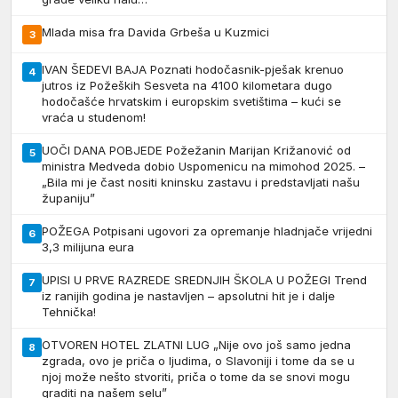
Mlada misa fra Davida Grbeša u Kuzmici
3
IVAN ŠEDEVI BAJA Poznati hodočasnik-pješak krenuo
4
jutros iz Požeških Sesveta na 4100 kilometara dugo
hodočašće hrvatskim i europskim svetištima – kući se
vraća u studenom!
UOČI DANA POBJEDE Požežanin Marijan Križanović od
5
ministra Medveda dobio Uspomenicu na mimohod 2025. –
„Bila mi je čast nositi kninsku zastavu i predstavljati našu
županiju”
POŽEGA Potpisani ugovori za opremanje hladnjače vrijedni
6
3,3 milijuna eura
UPISI U PRVE RAZREDE SREDNJIH ŠKOLA U POŽEGI Trend
7
iz ranijih godina je nastavljen – apsolutni hit je i dalje
Tehnička!
OTVOREN HOTEL ZLATNI LUG „Nije ovo još samo jedna
8
zgrada, ovo je priča o ljudima, o Slavoniji i tome da se u
njoj može nešto stvoriti, priča o tome da se snovi mogu
graditi na našem selu”