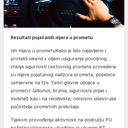
Rezultati pojačanih mjera u prometu
nih mjera u prometuKako je bilo najavljeno i
protekli vikend s ciljem osiguranja povoljnog
stanja sigurnosti cestovnog prometa provedene
su mjere pojačanog nadzora prometa, posebice
usmjerene na tzv. ‘četiri glavne ubojice u
prometu’ (alkohol, brzina, sigurnosni pojas i
mobitel) kao i na recidiviste, odnosno višestruke
počinitelje prometnih prekršaja.
Tijekom provođenja aktivnosti na području PU
požeško-slavonske utvrđeno je ukupno 87