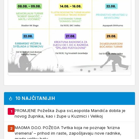
10 NAJČITANIJIH
PROMJENE Požeška župa sv.Leopolda Mandića dobila je
1
novog župnika, kao i župe u Kuzmici i Velikoj
MAGMA D.O.O. POŽEGA Tvrtka koja ne poznaje ‘krizna
2
vremena’ – prihod im raste, zapošljavaju nove radnike,
grade veliku halu…