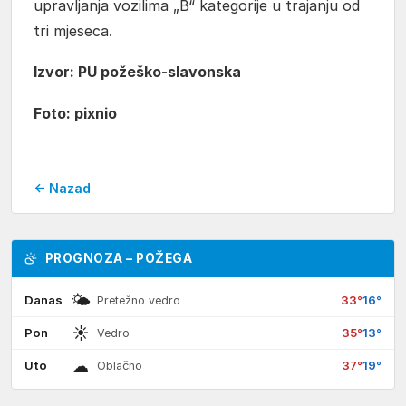
upravljanja vozilima „B“ kategorije u trajanju od
tri mjeseca.
Izvor: PU požeško-slavonska
Foto: pixnio
← Nazad
PROGNOZA – POŽEGA
🌤
Danas
33°
16°
Pretežno vedro
☀
Pon
35°
13°
Vedro
☁
Uto
37°
19°
Oblačno