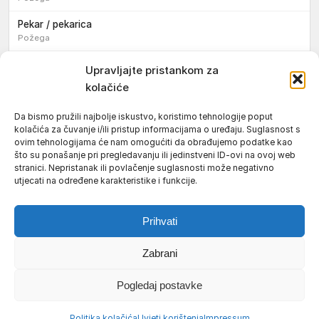
Pekar / pekarica
Požega
Konobar / konobarica
Upravljajte pristankom za
Požega
kolačiće
Velika
Da bismo pružili najbolje iskustvo, koristimo tehnologije poput
kolačića za čuvanje i/ili pristup informacijama o uređaju. Suglasnost s
Tokar / tokarica
ovim tehnologijama će nam omogućiti da obrađujemo podatke kao
Jakšić
što su ponašanje pri pregledavanju ili jedinstveni ID-ovi na ovoj web
stranici. Nepristanak ili povlačenje suglasnosti može negativno
Njegovatelj / njegovateljica starijih i nemoćnih osoba
utjecati na određene karakteristike i funkcije.
Resnik
Prihvati
Zabrani
Uvjeti korištenja
Impressum
Politika kolačića (EU)
Pogledaj postavke
Pravila privatnosti
© 2026 Požeški vodič. Sva prava pridržana.
Politika kolačića
Uvjeti korištenja
Impressum