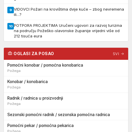
VIDOVCI Požari na krovištima dvije kuće – zbog nevremena
9
ili…?
POTPORA PROJEKTIMA Uručeni ugovori za razvoj turizma
10
na području Požeško-slavonske županije vrijedni više od
212 tisuća eura
OGLASI ZA POSAO
SVI →
Pomoćni konobar / pomoćna konobarica
Požega
Konobar / konobarica
Požega
Radnik / radnica u proizvodnji
Požega
Sezonski pomoćni radnik / sezonska pomoćna radnica
Pomoćni pekar / pomoćna pekarica
Požega