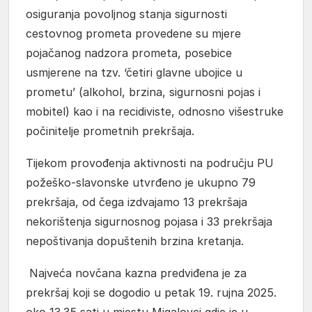
osiguranja povoljnog stanja sigurnosti
cestovnog prometa provedene su mjere
pojačanog nadzora prometa, posebice
usmjerene na tzv. ‘četiri glavne ubojice u
prometu’ (alkohol, brzina, sigurnosni pojas i
mobitel) kao i na recidiviste, odnosno višestruke
počinitelje prometnih prekršaja.
Tijekom provođenja aktivnosti na području PU
požeško-slavonske utvrđeno je ukupno 79
prekršaja, od čega izdvajamo 13 prekršaja
nekorištenja sigurnosnog pojasa i 33 prekršaja
nepoštivanja dopuštenih brzina kretanja.
Najveća novčana kazna predviđena je za
prekršaj koji se dogodio u petak 19. rujna 2025.
oko 13.35 sati u mjestu Migalovci gdje je u