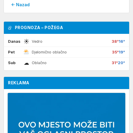
← Nazad
PROGNOZA – POŽEGA
☀
Danas
38°
16°
Vedro
Pet
35°
19°
Djelomično oblačno
☁
Sub
31°
20°
Oblačno
REKLAMA