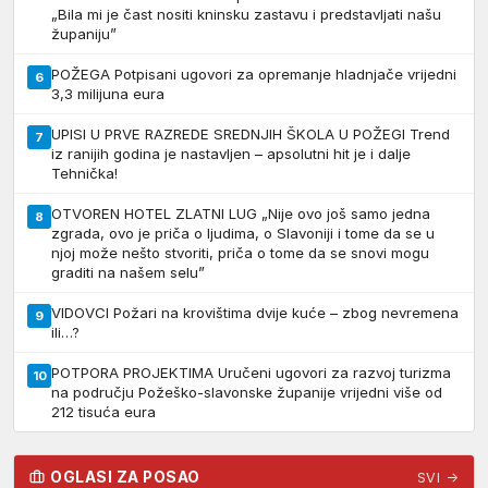
„Bila mi je čast nositi kninsku zastavu i predstavljati našu
županiju”
POŽEGA Potpisani ugovori za opremanje hladnjače vrijedni
6
3,3 milijuna eura
UPISI U PRVE RAZREDE SREDNJIH ŠKOLA U POŽEGI Trend
7
iz ranijih godina je nastavljen – apsolutni hit je i dalje
Tehnička!
OTVOREN HOTEL ZLATNI LUG „Nije ovo još samo jedna
8
zgrada, ovo je priča o ljudima, o Slavoniji i tome da se u
njoj može nešto stvoriti, priča o tome da se snovi mogu
graditi na našem selu”
VIDOVCI Požari na krovištima dvije kuće – zbog nevremena
9
ili…?
POTPORA PROJEKTIMA Uručeni ugovori za razvoj turizma
10
na području Požeško-slavonske županije vrijedni više od
212 tisuća eura
OGLASI ZA POSAO
SVI →