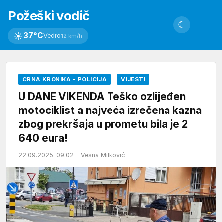
Požeški vodič
☾
☀
37°C
Vedro
12 km/h
CRNA KRONIKA - POLICIJA
VIJESTI
U DANE VIKENDA Teško ozlijeđen
motociklist a najveća izrečena kazna
zbog prekršaja u prometu bila je 2
640 eura!
22.09.2025. 09:02
Vesna Milković