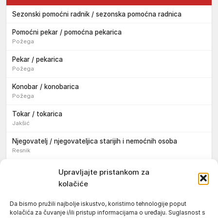
Sezonski pomoćni radnik / sezonska pomoćna radnica
Pomoćni pekar / pomoćna pekarica
Požega
Pekar / pekarica
Požega
Konobar / konobarica
Požega
Tokar / tokarica
Jakšić
Njegovatelj / njegovateljica starijih i nemoćnih osoba
Resnik
Konobar / konobarica
Upravljajte pristankom za
Požega
kolačiće
Bravar / bravarica
Da bismo pružili najbolje iskustvo, koristimo tehnologije poput
Jakšić
kolačića za čuvanje i/ili pristup informacijama o uređaju. Suglasnost s