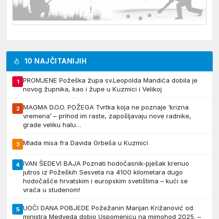
10 NAJČITANIJIH
PROMJENE Požeška župa sv.Leopolda Mandića dobila je
1
novog župnika, kao i župe u Kuzmici i Velikoj
MAGMA D.O.O. POŽEGA Tvrtka koja ne poznaje ‘krizna
2
vremena’ – prihod im raste, zapošljavaju nove radnike,
grade veliku halu…
Mlada misa fra Davida Grbeša u Kuzmici
3
IVAN ŠEDEVI BAJA Poznati hodočasnik-pješak krenuo
4
jutros iz Požeških Sesveta na 4100 kilometara dugo
hodočašće hrvatskim i europskim svetištima – kući se
vraća u studenom!
UOČI DANA POBJEDE Požežanin Marijan Križanović od
5
ministra Medveda dobio Uspomenicu na mimohod 2025. –