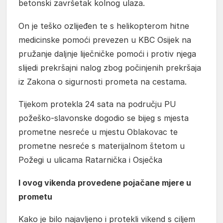
betonski završetak kolnog ulaza.
On je teško ozlijeđen te s helikopterom hitne
medicinske pomoći prevezen u KBC Osijek na
pružanje daljnje liječničke pomoći i protiv njega
slijedi prekršajni nalog zbog počinjenih prekršaja
iz Zakona o sigurnosti prometa na cestama.
Tijekom protekla 24 sata na području PU
požeško-slavonske dogodio se bijeg s mjesta
prometne nesreće u mjestu Oblakovac te
prometne nesreće s materijalnom štetom u
Požegi u ulicama Ratarnička i Osječka
I ovog vikenda provedene pojačane mjere u
prometu
Kako je bilo najavljeno i protekli vikend s ciljem