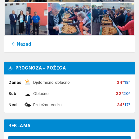
← Nazad
PROGNOZA – POŽEGA
Danas
34°
18°
Djelomično oblačno
☁
Sub
32°
20°
Oblačno
🌤
Ned
34°
17°
Pretežno vedro
REKLAMA