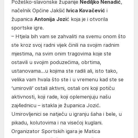
Požeško-slavonske županije
Nediljko Nenadić
,
načelnik Općine Jakšić
Ivica Kovačević
i
županica
Antonija
Jozi
ć koja je i otvorila
sportske igre.
– Htjela bih vam se zahvaliti na svemu onom što
ste kroz svoj radni vijek činili na svojim radnim
mjestima, na svim onim tragovima koje ste
ostavili u svojim poduzećima, obrtima,
ustanovama…u kojima ste radili ali, isto tako,
velika vam hvala što ste i u vremenu kad ste se
‘umirovili’ ostali aktivni, ostali oni koji potiču
aktivnosti, koji rade, koji oplemenjuju našu
zaj4ednicu – istakla je županica Jozić.
Umirovljenici se natječu u igranju šaha i bele, u
pikadu, kolutovima i na visećoj kuglani.
Organizator Sportskih igara je Matica