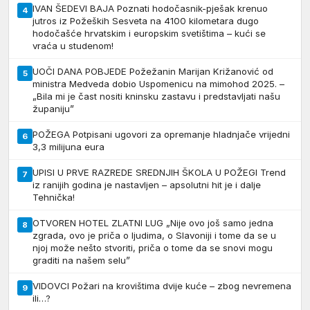
IVAN ŠEDEVI BAJA Poznati hodočasnik-pješak krenuo
4
jutros iz Požeških Sesveta na 4100 kilometara dugo
hodočašće hrvatskim i europskim svetištima – kući se
vraća u studenom!
UOČI DANA POBJEDE Požežanin Marijan Križanović od
5
ministra Medveda dobio Uspomenicu na mimohod 2025. –
„Bila mi je čast nositi kninsku zastavu i predstavljati našu
županiju”
POŽEGA Potpisani ugovori za opremanje hladnjače vrijedni
6
3,3 milijuna eura
UPISI U PRVE RAZREDE SREDNJIH ŠKOLA U POŽEGI Trend
7
iz ranijih godina je nastavljen – apsolutni hit je i dalje
Tehnička!
OTVOREN HOTEL ZLATNI LUG „Nije ovo još samo jedna
8
zgrada, ovo je priča o ljudima, o Slavoniji i tome da se u
njoj može nešto stvoriti, priča o tome da se snovi mogu
graditi na našem selu”
VIDOVCI Požari na krovištima dvije kuće – zbog nevremena
9
ili…?