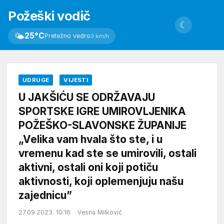
Požeški vodič
☾
🌤
25°C
Pretežno vedro
3 km/h
UDRUGE
VIJESTI
U JAKŠIĆU SE ODRŽAVAJU
SPORTSKE IGRE UMIROVLJENIKA
POŽEŠKO-SLAVONSKE ŽUPANIJE
„Velika vam hvala što ste, i u
vremenu kad ste se umirovili, ostali
aktivni, ostali oni koji potiču
aktivnosti, koji oplemenjuju našu
zajednicu”
27.09.2023. 10:16
Vesna Milković