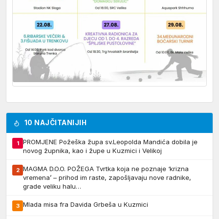
10 NAJČITANIJIH
PROMJENE Požeška župa sv.Leopolda Mandića dobila je
1
novog župnika, kao i župe u Kuzmici i Velikoj
MAGMA D.O.O. POŽEGA Tvrtka koja ne poznaje ‘krizna
2
vremena’ – prihod im raste, zapošljavaju nove radnike,
grade veliku halu…
Mlada misa fra Davida Grbeša u Kuzmici
3