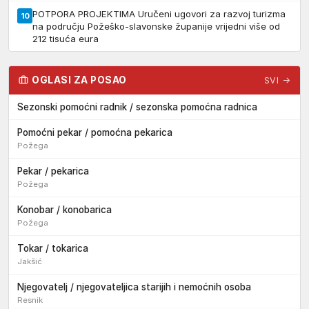
POTPORA PROJEKTIMA Uručeni ugovori za razvoj turizma
10
na području Požeško-slavonske županije vrijedni više od
212 tisuća eura
OGLASI ZA POSAO
SVI →
Sezonski pomoćni radnik / sezonska pomoćna radnica
Pomoćni pekar / pomoćna pekarica
Požega
Pekar / pekarica
Požega
Konobar / konobarica
Požega
Tokar / tokarica
Jakšić
Njegovatelj / njegovateljica starijih i nemoćnih osoba
Resnik