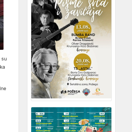
i su
tka
dne