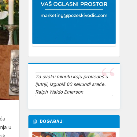
Za svaku minutu koju provedeš u
ljutnji, izgubiš 60 sekundi sreće.
Ralph Waldo Emerson
šća
DOGAĐAJI
bnja u
nik