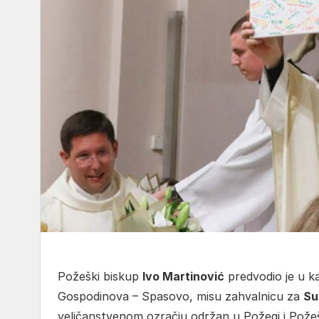
Požeški biskup
Ivo Martinović
predvodio je u ka
Gospodinova – Spasovo, misu zahvalnicu za
Su
veličanstvenom ozračju održan u Požegi i Požeško