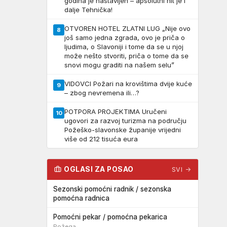
godina je nastavljen – apsolutni hit je i
dalje Tehnička!
OTVOREN HOTEL ZLATNI LUG „Nije ovo
8
još samo jedna zgrada, ovo je priča o
ljudima, o Slavoniji i tome da se u njoj
može nešto stvoriti, priča o tome da se
snovi mogu graditi na našem selu”
VIDOVCI Požari na krovištima dvije kuće
9
– zbog nevremena ili…?
POTPORA PROJEKTIMA Uručeni
10
ugovori za razvoj turizma na području
Požeško-slavonske županije vrijedni
više od 212 tisuća eura
OGLASI ZA POSAO
SVI →
Sezonski pomoćni radnik / sezonska
pomoćna radnica
Pomoćni pekar / pomoćna pekarica
Požega