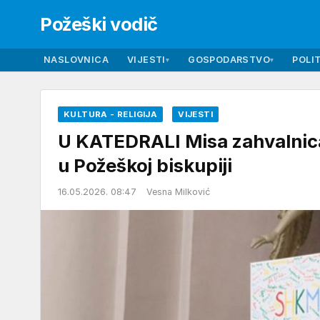
Požeški vodič
NASLOVNICA
VIJESTI
GOSPODARSTVO
POLIT
▾
▾
KULTURA - RELIGIJA
VIJESTI
U KATEDRALI Misa zahvalnica
u Požeškoj biskupiji
16.05.2026. 08:47
Vesna Milković