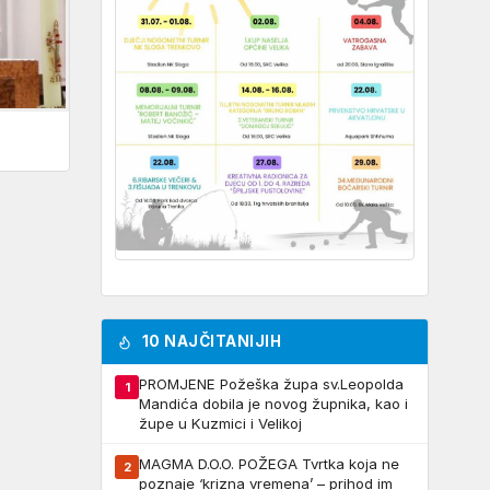
10 NAJČITANIJIH
PROMJENE Požeška župa sv.Leopolda
1
Mandića dobila je novog župnika, kao i
župe u Kuzmici i Velikoj
MAGMA D.O.O. POŽEGA Tvrtka koja ne
2
poznaje ‘krizna vremena’ – prihod im