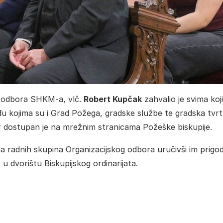
g odbora SHKM-a, vlč.
Robert Kupčak
zahvalio je svima koj
eđu kojima su i Grad Požega, gradske službe te gradska tvr
r dostupan je na mrežnim stranicama
Požeške biskupije
.
ima radnih skupina Organizacijskog odbora uručivši im prigo
u dvorištu Biskupijskog ordinarijata.