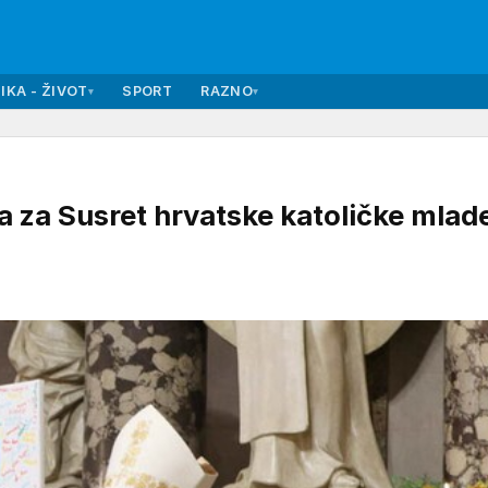
IKA - ŽIVOT
SPORT
RAZNO
▾
▾
 za Susret hrvatske katoličke mlade