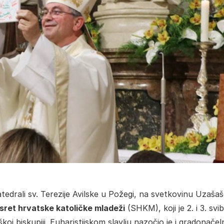
tedrali sv. Terezije Avilske u Požegi, na svetkovinu Uzaša
sret hrvatske katoličke mladeži
(SHKM), koji je 2. i 3. svi
j biskupiji. Euharistijskom slavlju nazočio je i gradonačel