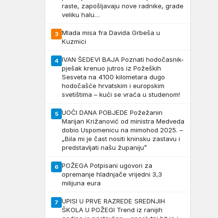
raste, zapošljavaju nove radnike, grade
veliku halu…
Mlada misa fra Davida Grbeša u
3
Kuzmici
IVAN ŠEDEVI BAJA Poznati hodočasnik-
4
pješak krenuo jutros iz Požeških
Sesveta na 4100 kilometara dugo
hodočašće hrvatskim i europskim
svetištima – kući se vraća u studenom!
UOČI DANA POBJEDE Požežanin
5
Marijan Križanović od ministra Medveda
dobio Uspomenicu na mimohod 2025. –
„Bila mi je čast nositi kninsku zastavu i
predstavljati našu županiju”
POŽEGA Potpisani ugovori za
6
opremanje hladnjače vrijedni 3,3
milijuna eura
UPISI U PRVE RAZREDE SREDNJIH
7
ŠKOLA U POŽEGI Trend iz ranijih