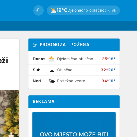
☾
19°C
Djelomično oblačno
5 km/h
PROGNOZA – POŽEGA
ži
Danas
35°
18°
Djelomično oblačno
☁
Sub
32°
20°
Oblačno
🌤
Ned
34°
19°
Pretežno vedro
REKLAMA