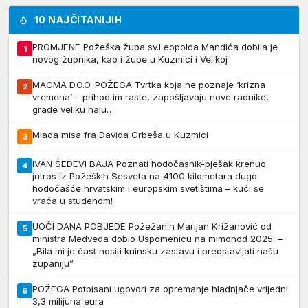
10 NAJČITANIJIH
PROMJENE Požeška župa sv.Leopolda Mandića dobila je
1
novog župnika, kao i župe u Kuzmici i Velikoj
MAGMA D.O.O. POŽEGA Tvrtka koja ne poznaje ‘krizna
2
vremena’ – prihod im raste, zapošljavaju nove radnike,
grade veliku halu…
Mlada misa fra Davida Grbeša u Kuzmici
3
IVAN ŠEDEVI BAJA Poznati hodočasnik-pješak krenuo
4
jutros iz Požeških Sesveta na 4100 kilometara dugo
hodočašće hrvatskim i europskim svetištima – kući se
vraća u studenom!
UOČI DANA POBJEDE Požežanin Marijan Križanović od
5
ministra Medveda dobio Uspomenicu na mimohod 2025. –
„Bila mi je čast nositi kninsku zastavu i predstavljati našu
županiju”
POŽEGA Potpisani ugovori za opremanje hladnjače vrijedni
6
3,3 milijuna eura