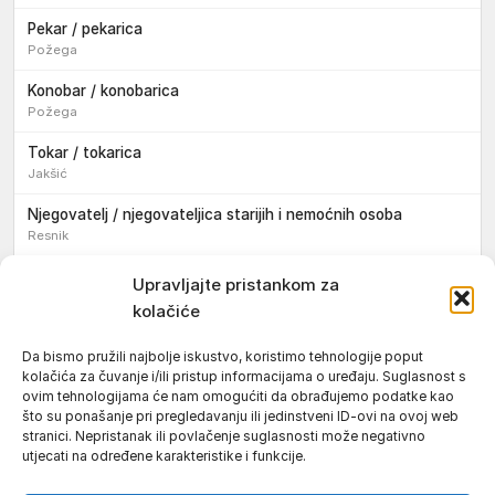
Pekar / pekarica
Požega
Konobar / konobarica
Požega
Tokar / tokarica
Jakšić
Njegovatelj / njegovateljica starijih i nemoćnih osoba
Resnik
Konobar / konobarica
Upravljajte pristankom za
Požega
kolačiće
Bravar / bravarica
Da bismo pružili najbolje iskustvo, koristimo tehnologije poput
Jakšić
kolačića za čuvanje i/ili pristup informacijama o uređaju. Suglasnost s
ovim tehnologijama će nam omogućiti da obrađujemo podatke kao
Vozač / vozačica teretnog vozila s poluprikolicom
što su ponašanje pri pregledavanju ili jedinstveni ID-ovi na ovoj web
Požega
stranici. Nepristanak ili povlačenje suglasnosti može negativno
utjecati na određene karakteristike i funkcije.
Pomoćnik/ica u nastavi