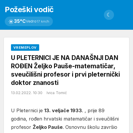
Požeški vodič
☾
☀
35°C
Vedro
17 km/h
VREMEPLOV
U PLETERNICI JE NA DANAŠNJI DAN
ROĐEN Željko Pauše-matematičar,
sveučilišni profesor i prvi pleternički
doktor znanosti
13.02.2022. 10:30
Ivica Tomić
U Pleternici je
13. veljače 1933
. , prije 89
godina, rođen hrvatski matematičar i sveučilišni
profesor
Željko Pauše
. Osnovnu školu završio