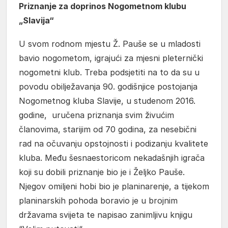
Priznanje za doprinos Nogometnom klubu
„Slavija“
U svom rodnom mjestu Ž. Pauše se u mladosti
bavio nogometom, igrajući za mjesni pleternički
nogometni klub. Treba podsjetiti na to da su u
povodu obilježavanja 90. godišnjice postojanja
Nogometnog kluba Slavije, u studenom 2016.
godine, uručena priznanja svim živućim
članovima, starijim od 70 godina, za nesebični
rad na očuvanju opstojnosti i podizanju kvalitete
kluba. Među šesnaestoricom nekadašnjih igrača
koji su dobili priznanje bio je i Željko Pauše.
Njegov omiljeni hobi bio je planinarenje, a tijekom
planinarskih pohoda boravio je u brojnim
državama svijeta te napisao zanimljivu knjigu