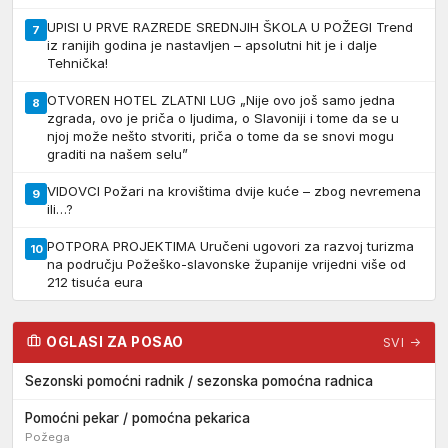
UPISI U PRVE RAZREDE SREDNJIH ŠKOLA U POŽEGI Trend
7
iz ranijih godina je nastavljen – apsolutni hit je i dalje
Tehnička!
OTVOREN HOTEL ZLATNI LUG „Nije ovo još samo jedna
8
zgrada, ovo je priča o ljudima, o Slavoniji i tome da se u
njoj može nešto stvoriti, priča o tome da se snovi mogu
graditi na našem selu”
VIDOVCI Požari na krovištima dvije kuće – zbog nevremena
9
ili…?
POTPORA PROJEKTIMA Uručeni ugovori za razvoj turizma
10
na području Požeško-slavonske županije vrijedni više od
212 tisuća eura
OGLASI ZA POSAO
SVI →
Sezonski pomoćni radnik / sezonska pomoćna radnica
Pomoćni pekar / pomoćna pekarica
Požega