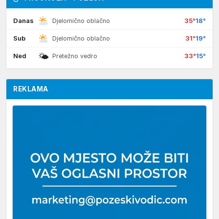
Danas
35°
18°
Djelomično oblačno
Sub
31°
19°
Djelomično oblačno
🌤
Ned
33°
15°
Pretežno vedro
REKLAMA