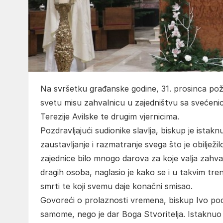
Na svršetku građanske godine, 31. prosinca po
svetu misu zahvalnicu u zajedništvu sa svećenic
Terezije Avilske te drugim vjernicima.
Pozdravljajući sudionike slavlja, biskup je ista
zaustavljanje i razmatranje svega što je obilježil
zajednice bilo mnogo darova za koje valja zahvaliti
dragih osoba, naglasio je kako se i u takvim tre
smrti te koji svemu daje konačni smisao.
Govoreći o prolaznosti vremena, biskup Ivo pods
samome, nego je dar Boga Stvoritelja. Istaknuo