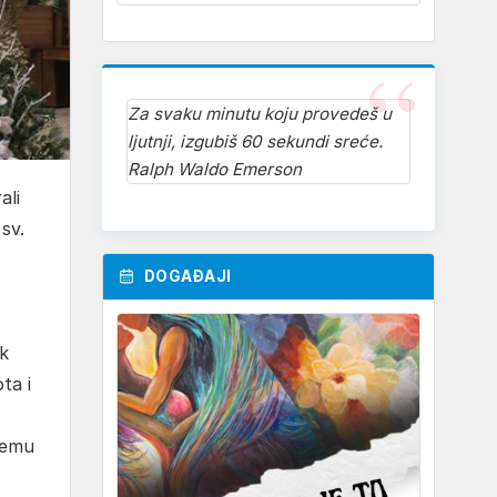
Za svaku minutu koju provedeš u
ljutnji, izgubiš 60 sekundi sreće.
Ralph Waldo Emerson
ali
sv.
DOGAĐAJI
ak
ta i
njemu