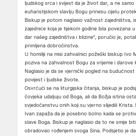
ljudskog srca i svijest da je život dar, a ne sa
euharistijskom slavlju Bogu prinesu cijelu prote
Biskup je potom naglasio važnost zajedništva, is
zajednice koja je tijekom godine bila povezana u r
dar našeg zajedništva i blizine“, poručio je, po
primljena dobročinstva.
U homiliji na misi zahvalnici požeški biskup Ivo
poziva na zahvalnost Bogu za vrijeme i darove koj
Naglasio je da se vjernički pogled na budućnost 
povijest i ljudske živote.
Osvrćući se na liturgijska čitanja, biskup je pods
čovjeka udaljuju od Boga, ali da Božja istina ost
svjedočanstvu onih koji su vjerno slijedili Krist
Ivan zapaža da je posebno bolno kada se protiv vj
slave Boga. Biskup je naglasio da to ne smije bit
obradovao rođenjem svoga Sina. Podsjetio je da j