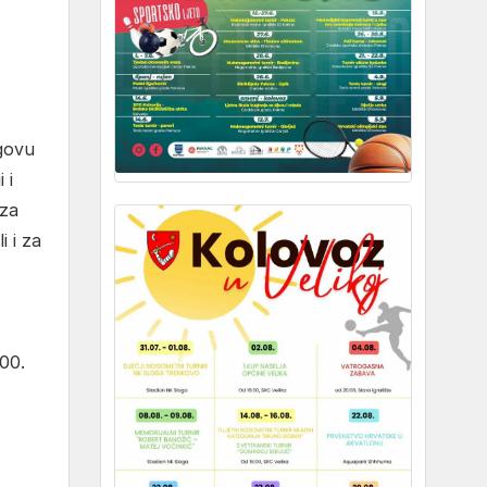
egovu
 i
 za
i i za
100.