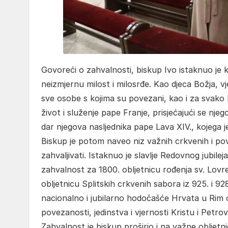
Govoreći o zahvalnosti, biskup Ivo istaknuo je
neizmjernu milost i milosrđe. Kao djeca Božja, vjer
sve osobe s kojima su povezani, kao i za svako 
život i služenje pape Franje, prisjećajući se nje
dar njegova nasljednika pape Lava XIV., kojega j
Biskup je potom naveo niz važnih crkvenih i pov
zahvaljivati. Istaknuo je slavlje Redovnog jubile
zahvalnost za 1800. obljetnicu rođenja sv. Lovre
obljetnicu Splitskih crkvenih sabora iz 925. i 9
nacionalno i jubilarno hodočašće Hrvata u Rim od
povezanosti, jedinstva i vjernosti Kristu i Petrovo
Zahvalnost je biskup proširio i na važne obljetn