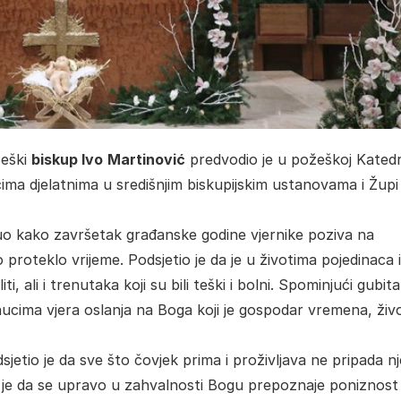
žeški
biskup Ivo
Martinović
predvodio je u požeškoj Katedr
ima djelatnima u središnjim biskupijskim ustanovama i Župi 
knuo kako završetak građanske godine vjernike poziva na
o proteklo vrijeme. Podsjetio je da je u životima pojedinaca i
, ali i trenutaka koji su bili teški i bolni. Spominjući gubit
nucima vjera oslanja na Boga koji je gospodar vremena, živo
jetio je da sve što čovjek prima i proživljava ne pripada 
 je da se upravo u zahvalnosti Bogu prepoznaje poniznost