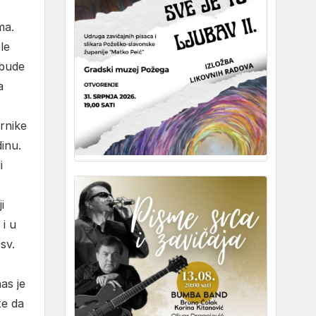
ma.
le
 bude
a
rnike
dinu.
i
i
 i u
sv.
as je
te da