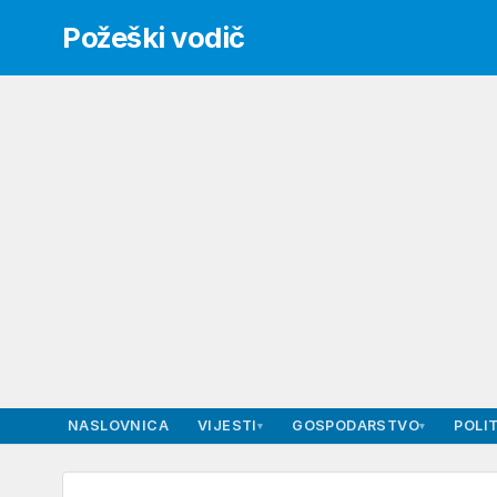
Požeški vodič
NASLOVNICA
VIJESTI
GOSPODARSTVO
POLIT
▾
▾