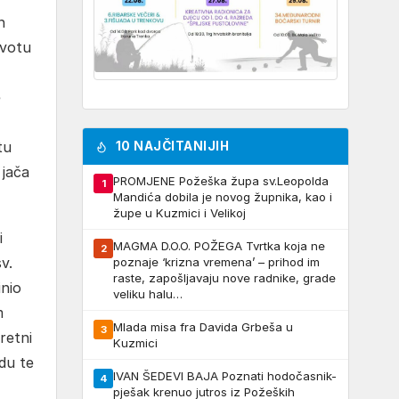
n
ivotu
e
tu
10 NAJČITANIJIH
 jača
PROMJENE Požeška župa sv.Leopolda
1
Mandića dobila je novog župnika, kao i
župe u Kuzmici i Velikoj
i
MAGMA D.O.O. POŽEGA Tvrtka koja ne
2
v.
poznaje ‘krizna vremena’ – prihod im
raste, zapošljavaju nove radnike, grade
inio
veliku halu…
m
Mlada misa fra Davida Grbeša u
3
retni
Kuzmici
odu te
IVAN ŠEDEVI BAJA Poznati hodočasnik-
4
pješak krenuo jutros iz Požeških