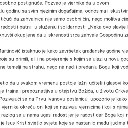
mo osobno postignuće. Pozvao je vjernike da u ovom
klu godinu sa svim njezinim događajima, odnosima i iskustvi
tičući da zahvalnica nije samo osobni čin, nego molitva cije
adosti i patnji, u služenju i solidarnosti. „Neka ovo slavlje
taknuvši okupljene da u iskrenosti srca zahvale Gospodinu z
 Martinović istaknuo je kako završetak građanske godine vje
e su primili, ali i na povjerenje s kojim se ulazi u novu go
ne temelji na strahu, nego na nadi i predanju Bogu koji vod
jetio da u svakom vremenu postoje lažni učitelji i glasovi koj
aje trajna i prepoznatljiva u otajstvu Božića, u životu Crkve
a. Pozivajući se na Prvu Ivanovu poslanicu, upozorio je kako 
ernika okreću oni koji se nazivaju vjernicima i koji s njima
i razlog se u nama ugasi radost jer je radost dar Boga koji n
e Isus Krist svjetlo svijeta koje se nastanilo među ljudima 