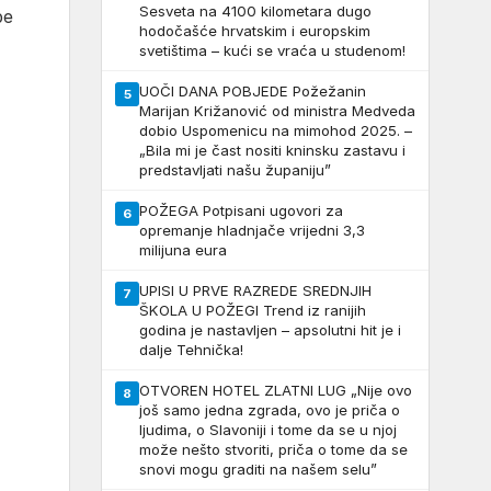
Sesveta na 4100 kilometara dugo
be
hodočašće hrvatskim i europskim
svetištima – kući se vraća u studenom!
UOČI DANA POBJEDE Požežanin
5
Marijan Križanović od ministra Medveda
dobio Uspomenicu na mimohod 2025. –
„Bila mi je čast nositi kninsku zastavu i
predstavljati našu županiju”
POŽEGA Potpisani ugovori za
6
opremanje hladnjače vrijedni 3,3
milijuna eura
UPISI U PRVE RAZREDE SREDNJIH
7
ŠKOLA U POŽEGI Trend iz ranijih
godina je nastavljen – apsolutni hit je i
dalje Tehnička!
OTVOREN HOTEL ZLATNI LUG „Nije ovo
8
još samo jedna zgrada, ovo je priča o
ljudima, o Slavoniji i tome da se u njoj
može nešto stvoriti, priča o tome da se
snovi mogu graditi na našem selu”