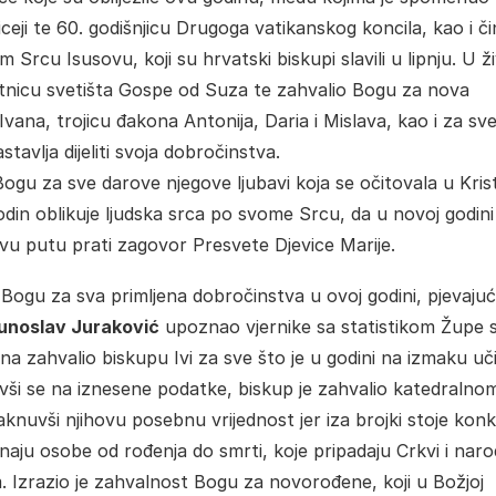
ji te 60. godišnjicu Drugoga vatikanskog koncila, kao i či
rcu Isusovu, koji su hrvatski biskupi slavili u lipnju. U ž
etnicu svetišta Gospe od Suza te zahvalio Bogu za nova
ana, trojicu đakona Antonija, Daria i Mislava, kao i za sv
tavlja dijeliti svoja dobročinstva.
i Bogu za sve darove njegove ljubavi koja se očitovala u Kris
n oblikuje ljudska srca po svome Srcu, da u novoj godini
vu putu prati zagovor Presvete Djevice Marije.
su Bogu za sva primljena dobročinstva u ovoj godini, pjevajuć
unoslav Juraković
upoznao vjernike sa statistikom Župe s
ana zahvalio biskupu Ivi za sve što je u godini na izmaku uč
vši se na iznesene podatke, biskup je zahvalio katedralno
knuvši njihovu posebnu vrijednost jer iza brojki stoje konk
znaju osobe od rođenja do smrti, koje pripadaju Crkvi i nar
 Izrazio je zahvalnost Bogu za novorođene, koji u Božjoj