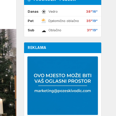
☀
Danas
38°
16°
Vedro
Pet
35°
19°
Djelomično oblačno
☁
Sub
31°
19°
Oblačno
REKLAMA