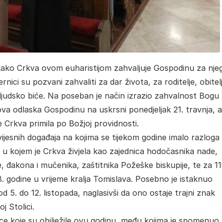
 kako Crkva ovom euharistijom zahvaljuje Gospodinu za nj
nici su pozvani zahvaliti za dar života, za roditelje, obitelji
ljudsko biće. Na poseban je način izrazio zahvalnost Bogu
gova odlaska Gospodinu na uskrsni ponedjeljak 21. travnja, al
e Crkva primila po Božjoj providnosti.
ijesnih događaja na kojima se tijekom godine imalo razloga
ja u kojem je Crkva živjela kao zajednica hodočasnika nade,
, đakona i mučenika, zaštitnika Požeške biskupije, te za 1
28. godine u vrijeme kralja Tomislava. Posebno je istaknuo
 5. do 12. listopada, naglasivši da ono ostaje trajni znak
j Stolici.
ice koje su obilježile ovu godinu, među kojima je spomenuo