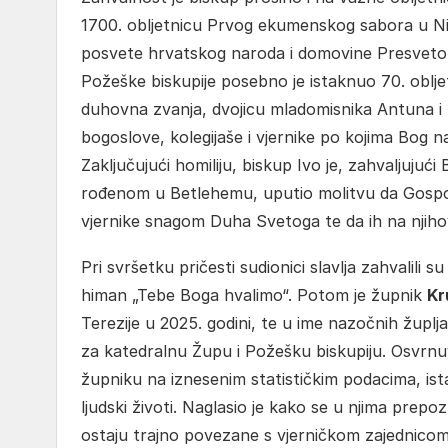
1700. obljetnicu Prvog ekumenskog sabora u Nice
posvete hrvatskog naroda i domovine Presvetom S
Požeške biskupije posebno je istaknuo 70. oblj
duhovna zvanja, dvojicu mladomisnika Antuna i Iv
bogoslove, kolegijaše i vjernike po kojima Bog nas
Zaključujući homiliju, biskup Ivo je, zahvaljujuć
rođenom u Betlehemu, uputio molitvu da Gospodi
vjernike snagom Duha Svetoga te da ih na njiho
Pri svršetku pričesti sudionici slavlja zahvalili 
himan „Tebe Boga hvalimo“. Potom je župnik
Kr
Terezije u 2025. godini, te u ime nazočnih župlj
za katedralnu Župu i Požešku biskupiju. Osvrnu
župniku na iznesenim statističkim podacima, ista
ljudski životi. Naglasio je kako se u njima prepo
ostaju trajno povezane s vjerničkom zajednicom.