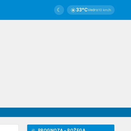
☾
☀
33°C
Vedro
10 km/h
PROGNOZA – POŽEGA