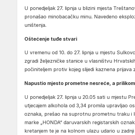
U ponedjeljak 27. lipnja u blizini mjesta Treštan
pronašao minobacačku minu. Navedeno eksplozivn
uništenja.
Oštećenje tuđe stvari
U vremenu od 10. do 27. lipnja u mjestu Sulkovci 
zgradi željezničke stanice u vlasništvu Hrvatskih
počiniteljem protiv kojeg slijedi kaznena prijav
Napustio mjesto prometne nesreće, a prilikom 
U ponedjeljak 27. lipnja u 20.05 sati u mjestu Pr
utjecajem alkohola od 3,34 promila upravljao 
oznaka, prešao na suprotnu prometnu traku i li
marke „HONDA“ daruvarskih registarskih oznaka,
kretanjem te je na kolnom ulazu udario u zadn