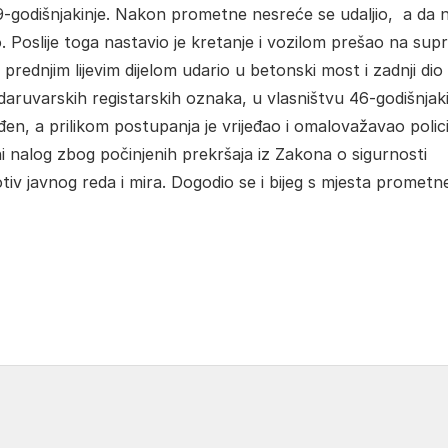
9-godišnjakinje. Nakon prometne nesreće se udaljio, a da n
o. Poslije toga nastavio je kretanje i vozilom prešao na sup
prednjim lijevim dijelom udario u betonski most i zadnji dio
uvarskih registarskih oznaka, u vlasništvu 46-godišnjaki
đen, a prilikom postupanja je vrijeđao i omalovažavao polici
jni nalog zbog počinjenih prekršaja iz Zakona o sigurnosti
v javnog reda i mira. Dogodio se i bijeg s mjesta prometn