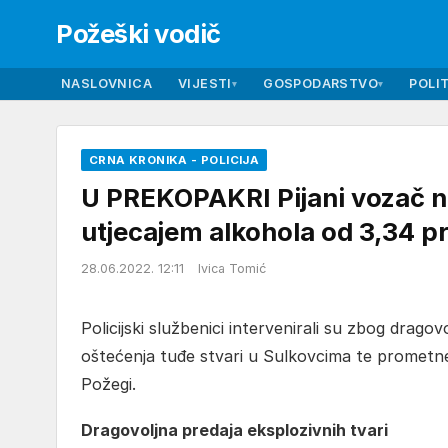
Požeški vodič
NASLOVNICA
VIJESTI
GOSPODARSTVO
POLIT
▾
▾
CRNA KRONIKA - POLICIJA
U PREKOPAKRI Pijani vozač n
utjecajem alkohola od 3,34 p
28.06.2022. 12:11
Ivica Tomić
Policijski službenici intervenirali su zbog dragov
oštećenja tuđe stvari u Sulkovcima te prometne
Požegi.
Dragovoljna predaja eksplozivnih tvari