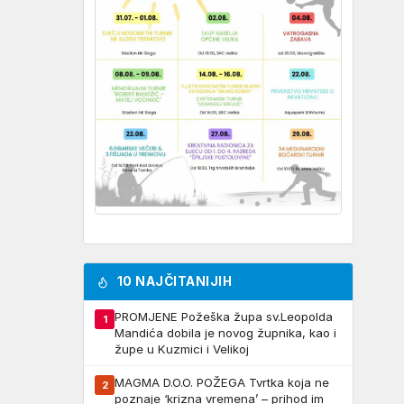
10 NAJČITANIJIH
PROMJENE Požeška župa sv.Leopolda
1
Mandića dobila je novog župnika, kao i
župe u Kuzmici i Velikoj
MAGMA D.O.O. POŽEGA Tvrtka koja ne
2
poznaje ‘krizna vremena’ – prihod im