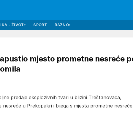
IKA - ŽIVOT
SPORT
RAZNO
▾
▾
apustio mjesto prometne nesreće p
romila
oljne predaje eksplozivnih tvari u blizini Treštanovaca,
 nesreće u Prekopakri i bijega s mjesta prometne nesreće