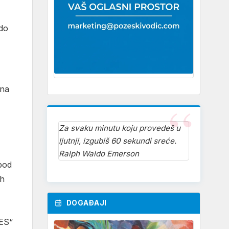
 do
 na
Za svaku minutu koju provedeš u
ljutnji, izgubiš 60 sekundi sreće.
Ralph Waldo Emerson
 pod
ih
DOGAĐAJI
DES“