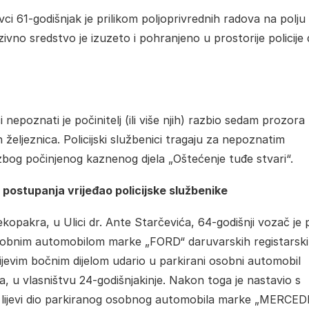
ovci 61-godišnjak je prilikom poljoprivrednih radova na polju
o sredstvo je izuzeto i pohranjeno u prostorije policije
nepoznati je počinitelj (ili više njih) razbio sedam prozora
 željeznica. Policijski službenici tragaju za nepoznatim
a zbog počinjenog kaznenog djela „Oštećenje tuđe stvari“.
postupanja vrijeđao policijske službenike
ekopakra, u Ulici dr. Ante Starčevića, 64-godišnji vozač je
osobnim automobilom marke „FORD“ daruvarskih registarsk
jevim bočnim dijelom udario u parkirani osobni automobil
 u vlasništvu 24-godišnjakinje. Nakon toga je nastavio s
ji lijevi dio parkiranog osobnog automobila marke „MERCE