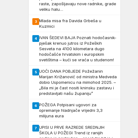
raste, zapošljavaju nove radnike, grade
veliku halu…
Mlada misa fra Davida Grbeša u
3
Kuzmici
IVAN ŠEDEVI BAJA Poznati hodočasnik-
4
pješak krenuo jutros iz Požeških
Sesveta na 4100 kilometara dugo
hodočašće hrvatskim i europskim
svetištima – kući se vraća u studenom!
UOČI DANA POBJEDE Požežanin
5
Marijan Križanović od ministra Medveda
dobio Uspomenicu na mimohod 2025. –
„Bila mi je čast nositi kninsku zastavu i
predstavljati našu županiju”
POŽEGA Potpisani ugovori za
6
opremanje hladnjače vrijedni 3,3
milijuna eura
UPISI U PRVE RAZREDE SREDNJIH
7
ŠKOLA U POŽEGI Trend iz ranijih