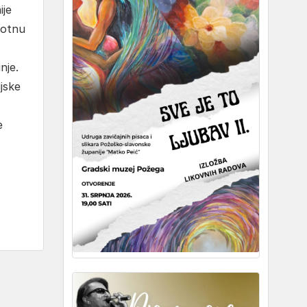
ije
rotnu
nje.
jske
e