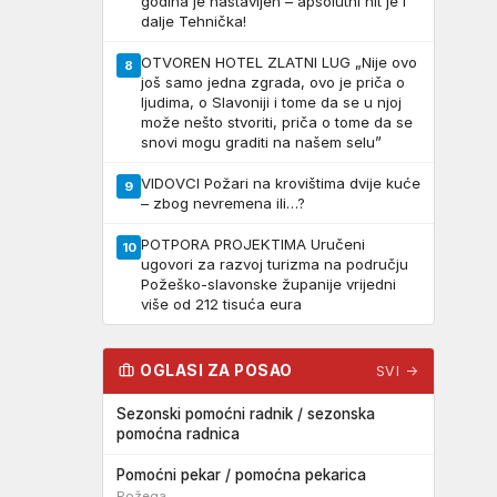
godina je nastavljen – apsolutni hit je i
dalje Tehnička!
OTVOREN HOTEL ZLATNI LUG „Nije ovo
8
još samo jedna zgrada, ovo je priča o
ljudima, o Slavoniji i tome da se u njoj
može nešto stvoriti, priča o tome da se
snovi mogu graditi na našem selu”
VIDOVCI Požari na krovištima dvije kuće
9
– zbog nevremena ili…?
POTPORA PROJEKTIMA Uručeni
10
ugovori za razvoj turizma na području
Požeško-slavonske županije vrijedni
više od 212 tisuća eura
OGLASI ZA POSAO
SVI →
Sezonski pomoćni radnik / sezonska
pomoćna radnica
Pomoćni pekar / pomoćna pekarica
Požega