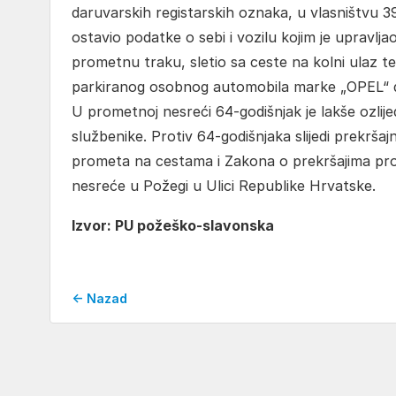
daruvarskih registarskih oznaka, u vlasništvu 3
ostavio podatke o sebi i vozilu kojim je upravlja
prometnu traku, sletio sa ceste na kolni ulaz te 
parkiranog osobnog automobila marke „OPEL“ dar
U prometnoj nesreći 64-godišnjak je lakše ozlije
službenike. Protiv 64-godišnjaka slijedi prekrša
prometa na cestama i Zakona o prekršajima proti
nesreće u Požegi u Ulici Republike Hrvatske.
Izvor: PU požeško-slavonska
← Nazad