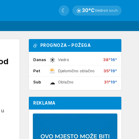
☾
☀
30°C
Vedro
6 km/h
PROGNOZA – POŽEGA
☀
od
Danas
38°
16°
Vedro
Pet
35°
19°
Djelomično oblačno
☁
Sub
31°
19°
Oblačno
REKLAMA
 u