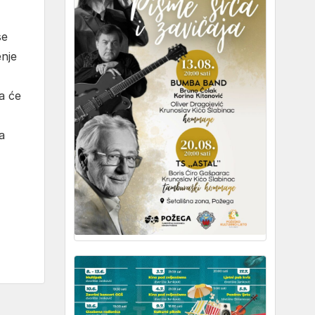
se
enje
a će
a