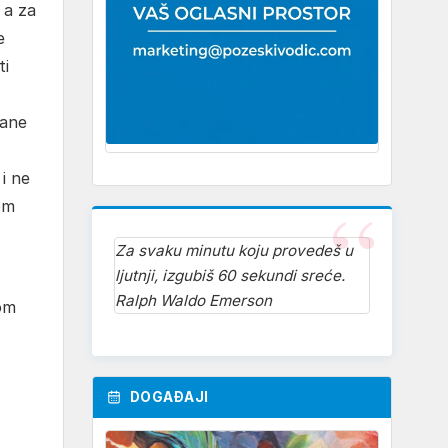
 a za
e
ti
čane
i ne
kom
Za svaku minutu koju provedeš u
ljutnji, izgubiš 60 sekundi sreće.
Ralph Waldo Emerson
nom
DOGAĐAJI