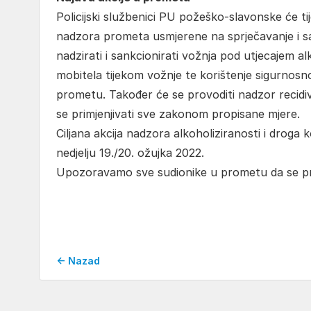
Policijski službenici PU požeško-slavonske će t
nadzora prometa usmjerene na sprječavanje i sa
nadzirati i sankcionirati vožnja pod utjecajem
mobitela tijekom vožnje te korištenje sigurnosnog
prometu. Također će se provoditi nadzor recidiv
se primjenjivati sve zakonom propisane mjere.
Ciljana akcija nadzora alkoholiziranosti i droga
nedjelju 19./20. ožujka 2022.
Upozoravamo sve sudionike u prometu da se pr
← Nazad