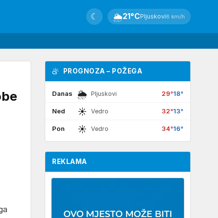
☾
🌦
21°C
Pljuskovi
8 km/h
PROGNOZA – POŽEGA
🌦
obe
Danas
29°
18°
Pljuskovi
☀
Ned
32°
13°
Vedro
☀
Pon
34°
16°
Vedro
REKLAMA
oga