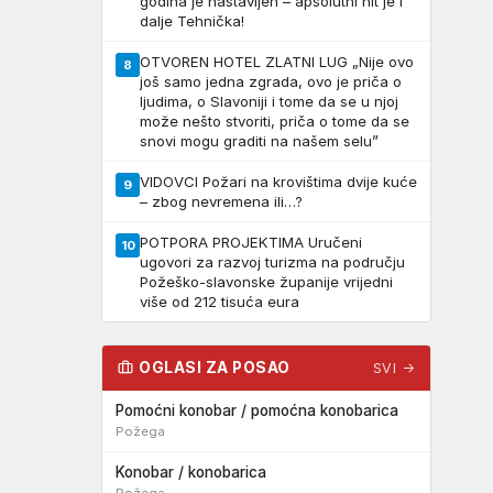
godina je nastavljen – apsolutni hit je i
dalje Tehnička!
OTVOREN HOTEL ZLATNI LUG „Nije ovo
8
još samo jedna zgrada, ovo je priča o
ljudima, o Slavoniji i tome da se u njoj
može nešto stvoriti, priča o tome da se
snovi mogu graditi na našem selu”
VIDOVCI Požari na krovištima dvije kuće
9
– zbog nevremena ili…?
POTPORA PROJEKTIMA Uručeni
10
ugovori za razvoj turizma na području
Požeško-slavonske županije vrijedni
više od 212 tisuća eura
OGLASI ZA POSAO
SVI →
Pomoćni konobar / pomoćna konobarica
Požega
Konobar / konobarica