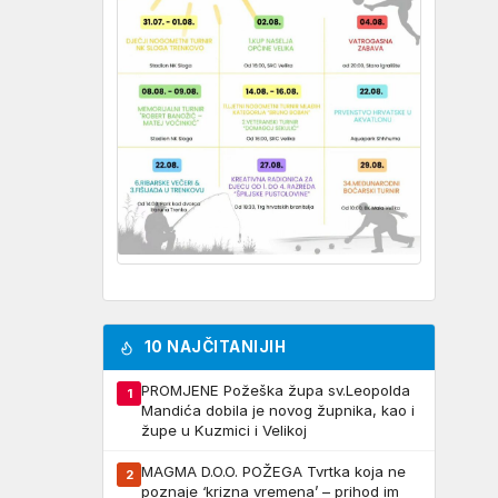
10 NAJČITANIJIH
PROMJENE Požeška župa sv.Leopolda
1
Mandića dobila je novog župnika, kao i
župe u Kuzmici i Velikoj
MAGMA D.O.O. POŽEGA Tvrtka koja ne
2
poznaje ‘krizna vremena’ – prihod im