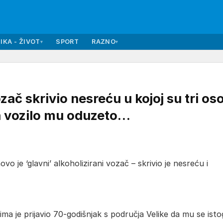
IKA - ŽIVOT
SPORT
RAZNO
▾
▾
ač skrivio nesreću u kojoj su tri os
 a vozilo mu oduzeto…
o je ‘glavni’ alkoholizirani vozač – skrivio je nesreću i
ima je prijavio 70-godišnjak s područja Velike da mu se ist