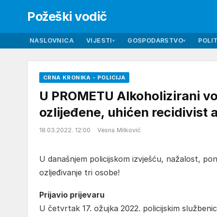
Požeški vodič
NASLOVNICA
VIJESTI
GOSPODARSTVO
POLIT
▾
▾
CRNA KRONIKA - POLICIJA
U PROMETU Alkoholizirani voz
ozlijeđene, uhićen recidivist
18.03.2022. 12:00
Vesna Milković
U današnjem policijskom izvješću, nažalost, ponov
ozljeđivanje tri osobe!
Prijavio prijevaru
U četvrtak 17. ožujka 2022. policijskim službenic