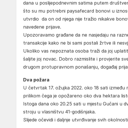
dana u poslijepodnevnim satima putem društvene m
što su mu potrebni paysafecard bonovi u iznos
utvrdio da on od njega nije tražio nikakve bonove
navedene prijave.
Upozoravamo građane da ne nasjedaju na razne 
transakcije kako ne bi sami postali žrtve ili nesv
Ukoliko vas nepoznata osoba traži da joj uplatit
šaljite joj novac. Dobro razmislite i provjerite s
drugom protupravnom ponašanju, događaj prijavit
Dva požara
U četvrtak 17. ožujka 2022. oko 18 sati između
prilikom čega je opožareno oko dva hektara list
Istoga dana oko 20.25 sati u mjestu Gučani u d
stroju u vlasništvu 41-godišnjaka.
Slijede očevidi i daljnje utvrđivanje svih okolno