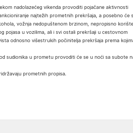
ijekom nadolazećeg vikenda provoditi pojačane aktivnosti
nkcioniranje najtežih prometnih prekršaja, a posebno će 
 alkohola, vožnja nedopuštenom brzinom, nepropisno korišt
 pojasa u vozilima, ali i svi ostali prekršaji u cestovnom
ista odnosno višestrukih počinitelja prekršaja prema kojim
 kod sudionika u prometu provoditi će se u noći sa subote n
idržavaju prometnih propisa.