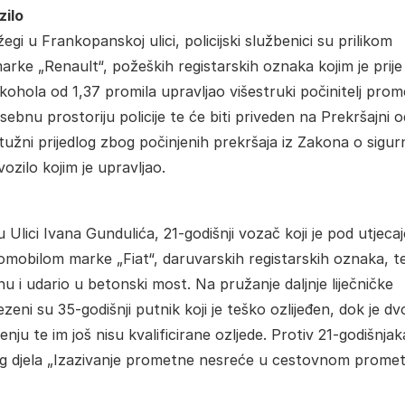
zilo
gi u Frankopanskoj ulici, policijski službenici su prilikom
rke „Renault“, požeških registarskih oznaka kojim je prije
lkohola od 1,37 promila upravljao višestruki počinitelj prom
sebnu prostoriju policije te će biti priveden na Prekršajni o
ptužni prijedlog zbog počinjenih prekršaja iz Zakona o sigur
zilo kojim je upravljao.
 Ulici Ivana Gundulića, 21-godišnji vozač koji je pod utjeca
omobilom marke „Fiat“, daruvarskih registarskih oznaka, t
 i udario u betonski most. Na pružanje daljnje liječničke
i su 35-godišnji putnik koji je teško ozlijeđen, dok je dv
nju te im još nisu kvalificirane ozljede. Protiv 21-godišnjak
og djela „Izazivanje prometne nesreće u cestovnom promet