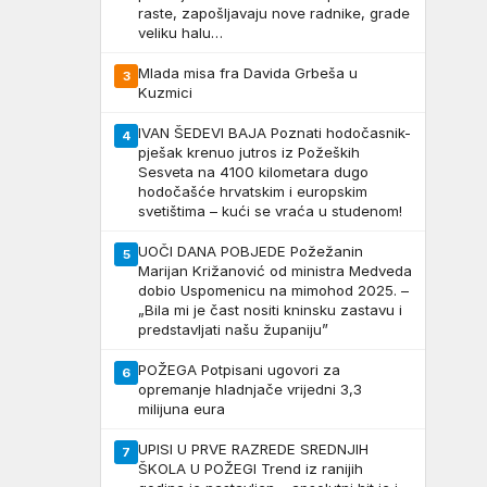
raste, zapošljavaju nove radnike, grade
veliku halu…
Mlada misa fra Davida Grbeša u
3
Kuzmici
IVAN ŠEDEVI BAJA Poznati hodočasnik-
4
pješak krenuo jutros iz Požeških
Sesveta na 4100 kilometara dugo
hodočašće hrvatskim i europskim
svetištima – kući se vraća u studenom!
UOČI DANA POBJEDE Požežanin
5
Marijan Križanović od ministra Medveda
dobio Uspomenicu na mimohod 2025. –
„Bila mi je čast nositi kninsku zastavu i
predstavljati našu županiju”
POŽEGA Potpisani ugovori za
6
opremanje hladnjače vrijedni 3,3
milijuna eura
UPISI U PRVE RAZREDE SREDNJIH
7
ŠKOLA U POŽEGI Trend iz ranijih