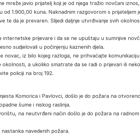
reže javio prijatelj koji je od njega tražio novčani iznos,
u od 1.900,00 kuna. Naknadnim razgovorom s prijateljem j
 te da je prevaren. Slijedi daljnje utvrđivanje svih okolnos
internetske prijevare i da se ne upuštaju u sumnjive nov
jesno sudjelovali u počinjenju kaznenih djela.
e novac, iz bilo kojeg razloga, ne prihvaćajte komunikaciju 
ve okolnosti, a ukoliko smatrate da se radi o prijevari ili ne
e policiji na broj 192.
 mjesta Komorica i Pavlovci, došlo je do požara na otvore
opadne šume i niskog raslinja.
vorištu, na neutvrđeni način došlo je do požara na radnom
sti nastanka navedenih požara.