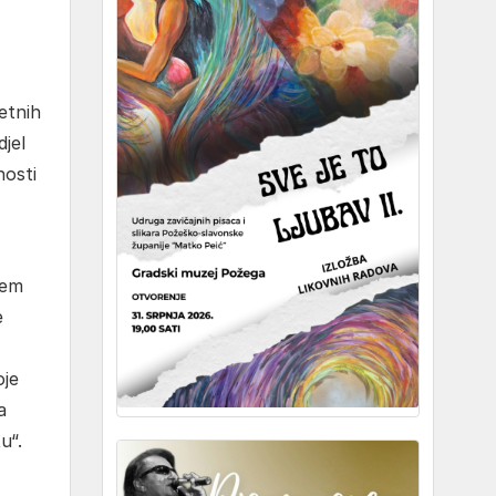
etnih
djel
nosti
jem
e
oje
a
u“.