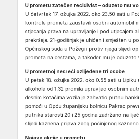
U prometu zatečen recidivist – oduzeto mu vo
U četvrtak 17. ožujka 2022. oko 23.50 sati u Pože
kontrole prometa zaustavili osobni automobil ma
stjecanja prava na upravljanje i pod utjecajem a
prekršaja. 21-godišnjak je uhićen i smješten u po
Općinskog suda u Požegi i protiv njega slijedi o
prometa na cestama, a također mu je oduzeto vo
U prometnoj nesreći ozlijeđene tri osobe
U petak 18. ožujka 2022. oko 0.55 sati u Lipiku u
alkohola od 1,32 promila upravljao osobnim aut
desnim kotačima vozila je zahvatio putnu bankinu
pomoći u Opću županijsku bolnicu Pakrac prevezen
putnika starosti 20 i 25 godina zadržano na liječe
slijedi kaznena prijava zbog počinjenog kaznen
Najava akcije u prometu