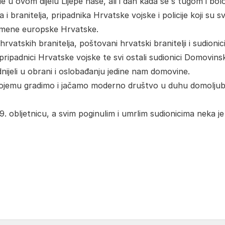
u ovom dijelu Lijepe naše, ali i dan kada se s tugom i bo
 i branitelja, pripadnika Hrvatske vojske i policije koji su sv
vremene europske Hrvatske.
rvatskih branitelja, poštovani hrvatski branitelji i sudionic
pripadnici Hrvatske vojske te svi ostali sudionici Domovins
nijeli u obrani i oslobađanju jedine nam domovine.
kojemu gradimo i jačamo moderno društvo u duhu domoljubl
 obljetnicu, a svim poginulim i umrlim sudionicima neka je