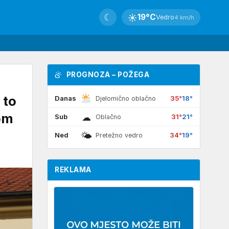
☾
☀
19°C
Vedro
4 km/h
PROGNOZA – POŽEGA
 to
Danas
35°
18°
Djelomično oblačno
om
☁
Sub
31°
21°
Oblačno
🌤
Ned
34°
19°
Pretežno vedro
REKLAMA