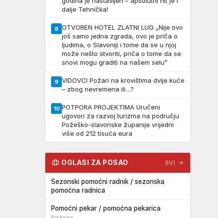
godina je nastavljen – apsolutni hit je i
dalje Tehnička!
OTVOREN HOTEL ZLATNI LUG „Nije ovo
8
još samo jedna zgrada, ovo je priča o
ljudima, o Slavoniji i tome da se u njoj
može nešto stvoriti, priča o tome da se
snovi mogu graditi na našem selu”
VIDOVCI Požari na krovištima dvije kuće
9
– zbog nevremena ili…?
POTPORA PROJEKTIMA Uručeni
10
ugovori za razvoj turizma na području
Požeško-slavonske županije vrijedni
više od 212 tisuća eura
OGLASI ZA POSAO
SVI →
Sezonski pomoćni radnik / sezonska
pomoćna radnica
Pomoćni pekar / pomoćna pekarica
Požega