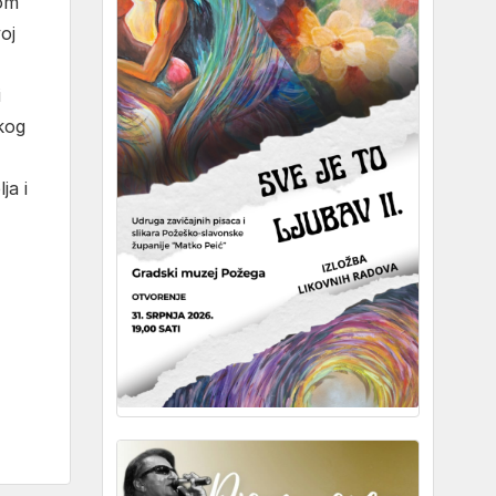
lom
oj
i
kog
ja i