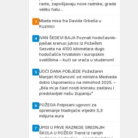
raste, zapošljavaju nove radnike, grade
veliku halu…
Mlada misa fra Davida Grbeša u
3
Kuzmici
IVAN ŠEDEVI BAJA Poznati hodočasnik-
4
pješak krenuo jutros iz Požeških
Sesveta na 4100 kilometara dugo
hodočašće hrvatskim i europskim
svetištima – kući se vraća u studenom!
UOČI DANA POBJEDE Požežanin
5
Marijan Križanović od ministra Medveda
dobio Uspomenicu na mimohod 2025. –
„Bila mi je čast nositi kninsku zastavu i
predstavljati našu županiju”
POŽEGA Potpisani ugovori za
6
opremanje hladnjače vrijedni 3,3
milijuna eura
UPISI U PRVE RAZREDE SREDNJIH
7
ŠKOLA U POŽEGI Trend iz ranijih