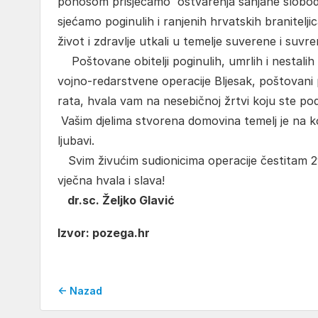
ponosom prisjećamo ostvarenja sanjane slobode 
sjećamo poginulih i ranjenih hrvatskih braniteljica
život i zdravlje utkali u temelje suverene i su
Poštovane obitelji poginulih, umrlih i nestalih h
vojno-redarstvene operacije Bljesak, poštovani 
rata, hvala vam na nesebičnoj žrtvi koju ste pod
Vašim djelima stvorena domovina temelj je na 
ljubavi.
Svim živućim sudionicima operacije čestitam 29.
vječna hvala i slava!
dr.sc. Željko Glavić
Izvor: pozega.hr
← Nazad