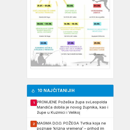
10 NAJČITANIJIH
PROMJENE Požeška župa sv.Leopolda
1
Mandića dobila je novog župnika, kao i
župe u Kuzmici i Velikoj
MAGMA D.O.O. POŽEGA Tvrtka koja ne
2
poznaje ‘krizna vremena’ – prihod im