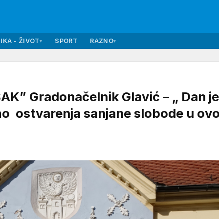
IKA - ŽIVOT
SPORT
RAZNO
▾
▾
” Gradonačelnik Glavić – „ Dan je
o ostvarenja sanjane slobode u ov