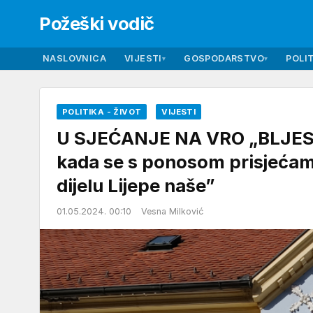
Požeški vodič
NASLOVNICA
VIJESTI
GOSPODARSTVO
POLIT
▾
▾
POLITIKA - ŽIVOT
VIJESTI
U SJEĆANJE NA VRO „BLJESAK
kada se s ponosom prisjećam
dijelu Lijepe naše”
01.05.2024. 00:10
Vesna Milković