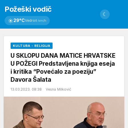
Požeški vodič
☾
☀
29°C
Vedro
8 km/h
KULTURA - RELIGIJA
U SKLOPU DANA MATICE HRVATSKE
U POŽEGI Predstavljena knjiga eseja
i kritika “Povećalo za poeziju”
Davora Šalata
13.03.2023. 08:38
Vesna Milković