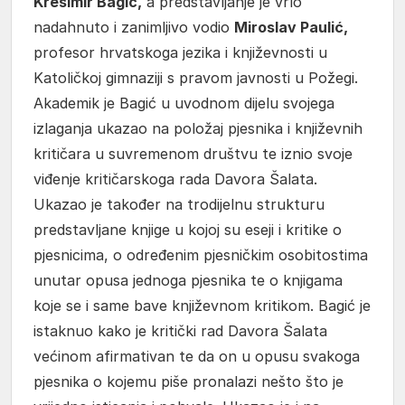
Krešimir Bagić,
a predstavljanje je vrlo
nadahnuto i zanimljivo vodio
Miroslav Paulić,
profesor hrvatskoga jezika i književnosti u
Katoličkoj gimnaziji s pravom javnosti u Požegi.
Akademik je Bagić u uvodnom dijelu svojega
izlaganja ukazao na položaj pjesnika i književnih
kritičara u suvremenom društvu te iznio svoje
viđenje kritičarskoga rada Davora Šalata.
Ukazao je također na trodijelnu strukturu
predstavljane knjige u kojoj su eseji i kritike o
pjesnicima, o određenim pjesničkim osobitostima
unutar opusa jednoga pjesnika te o knjigama
koje se i same bave književnom kritikom. Bagić je
istaknuo kako je kritički rad Davora Šalata
većinom afirmativan te da on u opusu svakoga
pjesnika o kojemu piše pronalazi nešto što je