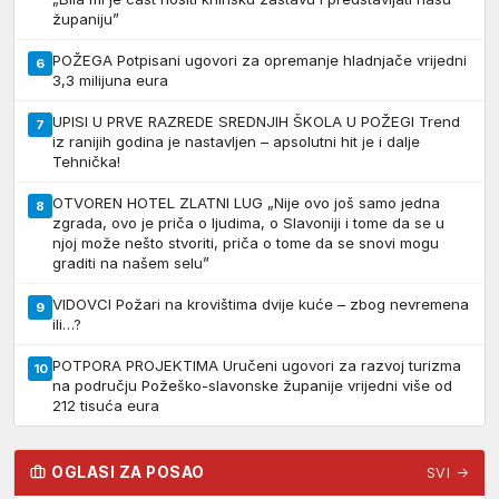
županiju”
POŽEGA Potpisani ugovori za opremanje hladnjače vrijedni
6
3,3 milijuna eura
UPISI U PRVE RAZREDE SREDNJIH ŠKOLA U POŽEGI Trend
7
iz ranijih godina je nastavljen – apsolutni hit je i dalje
Tehnička!
OTVOREN HOTEL ZLATNI LUG „Nije ovo još samo jedna
8
zgrada, ovo je priča o ljudima, o Slavoniji i tome da se u
njoj može nešto stvoriti, priča o tome da se snovi mogu
graditi na našem selu”
VIDOVCI Požari na krovištima dvije kuće – zbog nevremena
9
ili…?
POTPORA PROJEKTIMA Uručeni ugovori za razvoj turizma
10
na području Požeško-slavonske županije vrijedni više od
212 tisuća eura
OGLASI ZA POSAO
SVI →