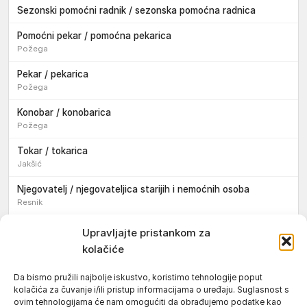
Sezonski pomoćni radnik / sezonska pomoćna radnica
Pomoćni pekar / pomoćna pekarica
Požega
Pekar / pekarica
Požega
Konobar / konobarica
Požega
Tokar / tokarica
Jakšić
Njegovatelj / njegovateljica starijih i nemoćnih osoba
Resnik
Konobar / konobarica
Upravljajte pristankom za
Požega
kolačiće
Bravar / bravarica
Da bismo pružili najbolje iskustvo, koristimo tehnologije poput
Jakšić
kolačića za čuvanje i/ili pristup informacijama o uređaju. Suglasnost s
ovim tehnologijama će nam omogućiti da obrađujemo podatke kao
Vozač / vozačica teretnog vozila s poluprikolicom