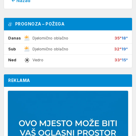
← Nazad
PROGNOZA – POŽEGA
Danas
35°
18°
Djelomično oblačno
Sub
32°
19°
Djelomično oblačno
☀
Ned
33°
15°
Vedro
REKLAMA