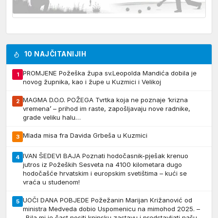
10 NAJČITANIJIH
PROMJENE Požeška župa sv.Leopolda Mandića dobila je
1
novog župnika, kao i župe u Kuzmici i Velikoj
MAGMA D.O.O. POŽEGA Tvrtka koja ne poznaje ‘krizna
2
vremena’ – prihod im raste, zapošljavaju nove radnike,
grade veliku halu…
Mlada misa fra Davida Grbeša u Kuzmici
3
IVAN ŠEDEVI BAJA Poznati hodočasnik-pješak krenuo
4
jutros iz Požeških Sesveta na 4100 kilometara dugo
hodočašće hrvatskim i europskim svetištima – kući se
vraća u studenom!
UOČI DANA POBJEDE Požežanin Marijan Križanović od
5
ministra Medveda dobio Uspomenicu na mimohod 2025. –
„Bila mi je čast nositi kninsku zastavu i predstavljati našu