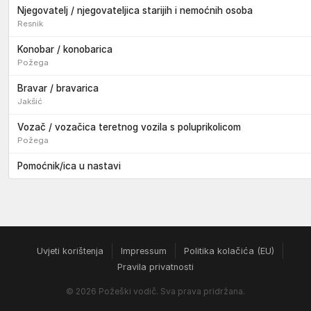
Njegovatelj / njegovateljica starijih i nemoćnih osoba
Resnik
Konobar / konobarica
Požega
Bravar / bravarica
Jakšić
Vozač / vozačica teretnog vozila s poluprikolicom
Požega
Pomoćnik/ica u nastavi
Uvjeti korištenja
Impressum
Politika kolačića (EU)
Pravila privatnosti
© 2026 Požeški vodič. Sva prava pridržana.