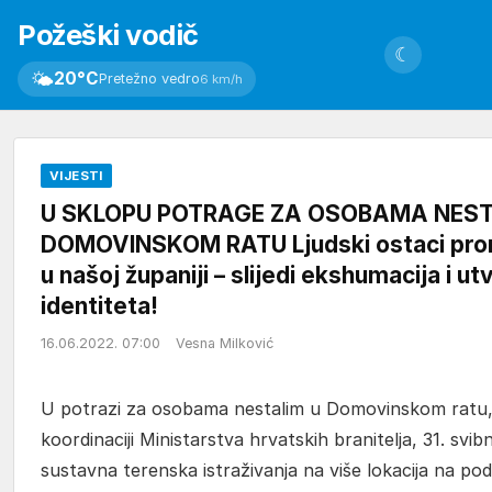
Požeški vodič
☾
🌤
20°C
Pretežno vedro
6 km/h
VIJESTI
U SKLOPU POTRAGE ZA OSOBAMA NEST
DOMOVINSKOM RATU Ljudski ostaci prona
u našoj županiji – slijedi ekshumacija i ut
identiteta!
16.06.2022. 07:00
Vesna Milković
U potrazi za osobama nestalim u Domovinskom ratu, u
koordinaciji Ministarstva hrvatskih branitelja, 31. svi
sustavna terenska istraživanja na više lokacija na p