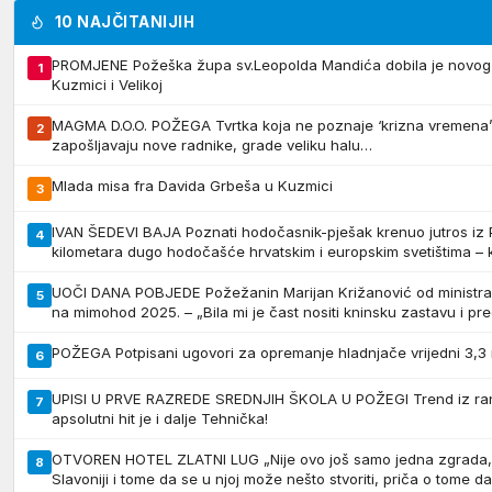
10 NAJČITANIJIH
PROMJENE Požeška župa sv.Leopolda Mandića dobila je novog 
1
Kuzmici i Velikoj
MAGMA D.O.O. POŽEGA Tvrtka koja ne poznaje ‘krizna vremena’ 
2
zapošljavaju nove radnike, grade veliku halu…
Mlada misa fra Davida Grbeša u Kuzmici
3
IVAN ŠEDEVI BAJA Poznati hodočasnik-pješak krenuo jutros iz
4
kilometara dugo hodočašće hrvatskim i europskim svetištima – 
UOČI DANA POBJEDE Požežanin Marijan Križanović od minist
5
na mimohod 2025. – „Bila mi je čast nositi kninsku zastavu i pre
POŽEGA Potpisani ugovori za opremanje hladnjače vrijedni 3,3 
6
UPISI U PRVE RAZREDE SREDNJIH ŠKOLA U POŽEGI Trend iz ranij
7
apsolutni hit je i dalje Tehnička!
OTVOREN HOTEL ZLATNI LUG „Nije ovo još samo jedna zgrada, o
8
Slavoniji i tome da se u njoj može nešto stvoriti, priča o tome d