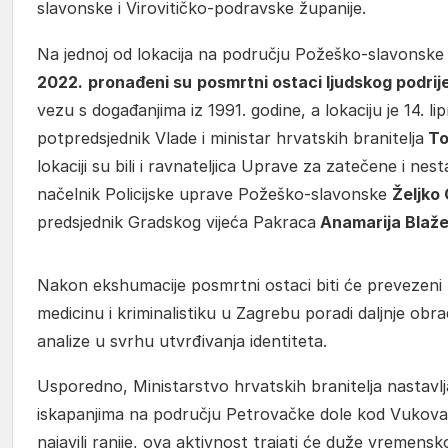
slavonske i Virovitičko-podravske županije.
Na jednoj od lokacija na području Požeško-slavonske 
2022.
pronađeni su
posmrtni ostaci ljudskog podrij
vezu s događanjima iz 1991. godine, a lokaciju je 14. lip
potpredsjednik Vlade i ministar hrvatskih branitelja
To
lokaciji su bili i ravnateljica Uprave za zatečene i nest
načelnik Policijske uprave Požeško-slavonske
Željko 
predsjednik Gradskog vijeća Pakraca
Anamarija Blažev
Nakon ekshumacije posmrtni ostaci biti će prevezen
medicinu i kriminalistiku u Zagrebu poradi daljnje ob
analize u svrhu utvrđivanja identiteta.
Usporedno, Ministarstvo hrvatskih branitelja nastavl
iskapanjima na području Petrovačke dole kod Vukova
najavili ranije, ova aktivnost trajati će duže vremensk