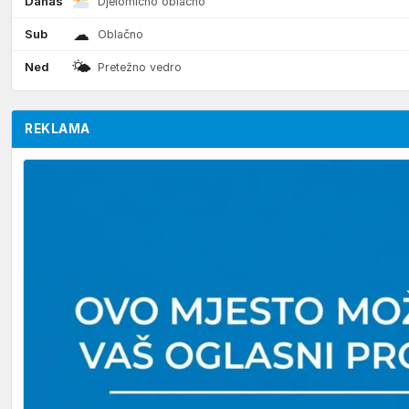
Danas
Djelomično oblačno
☁
Sub
Oblačno
🌤
Ned
Pretežno vedro
REKLAMA