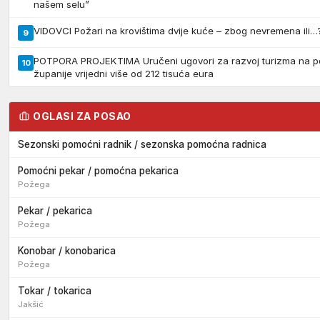
našem selu”
VIDOVCI Požari na krovištima dvije kuće – zbog nevremena ili…
9
POTPORA PROJEKTIMA Uručeni ugovori za razvoj turizma na p
10
županije vrijedni više od 212 tisuća eura
OGLASI ZA POSAO
Sezonski pomoćni radnik / sezonska pomoćna radnica
Pomoćni pekar / pomoćna pekarica
Požega
Pekar / pekarica
Požega
Konobar / konobarica
Požega
Tokar / tokarica
Jakšić