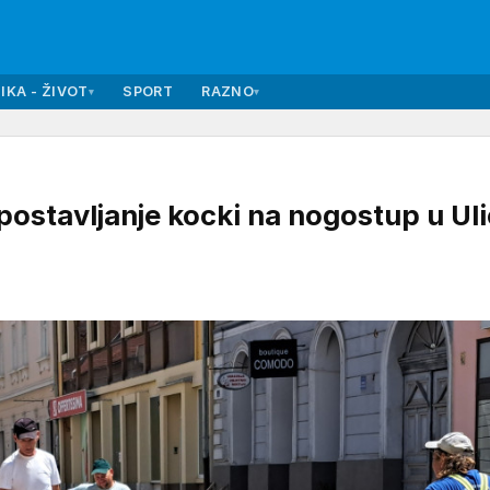
IKA - ŽIVOT
SPORT
RAZNO
▾
▾
stavljanje kocki na nogostup u Uli