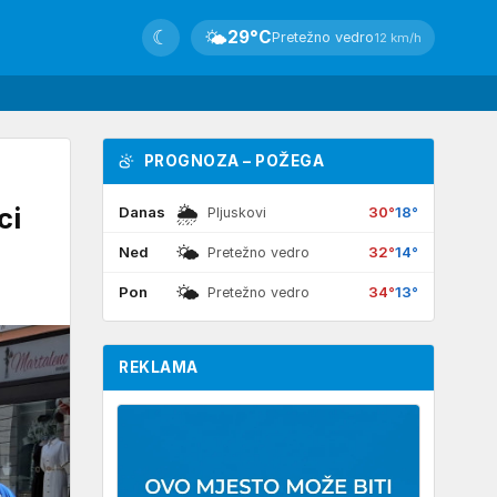
☾
🌤
29°C
Pretežno vedro
12 km/h
PROGNOZA – POŽEGA
🌦
ci
Danas
30°
18°
Pljuskovi
🌤
Ned
32°
14°
Pretežno vedro
🌤
Pon
34°
13°
Pretežno vedro
REKLAMA