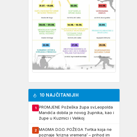
10 NAJČITANIJIH
PROMJENE Požeška župa sv.Leopolda
1
Mandića dobila je novog župnika, kao i
župe u Kuzmici i Velikoj
MAGMA D.O.O. POŽEGA Tvrtka koja ne
2
poznaje ‘krizna vremena’ – prihod im