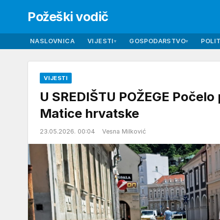
Požeški vodič
NASLOVNICA
VIJESTI
GOSPODARSTVO
POLIT
▾
▾
VIJESTI
U SREDIŠTU POŽEGE Počelo po
Matice hrvatske
23.05.2026. 00:04
Vesna Milković