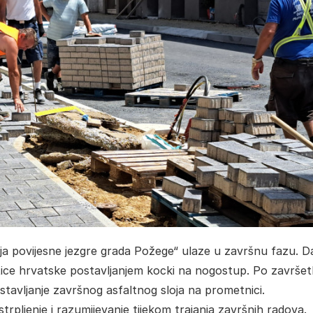
ija povijesne jezgre grada Požege“ ulaze u završnu fazu. 
atice hrvatske postavljanjem kocki na nogostup. Po završe
stavljanje završnog asfaltnog sloja na prometnici.
rpljenje i razumijevanje tijekom trajanja završnih radova.