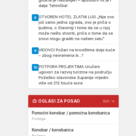
godina je nastavljen – apsolutni hit je i
dalje Tehnička!
OTVOREN HOTEL ZLATNI LUG „Nije ovo
8
još samo jedna zgrada, ovo je priča o
ljudima, o Slavoniji i tome da se u njoj
može nešto stvoriti, priča o tome da se
snovi mogu graditi na našem selu”
VIDOVCI Požari na krovištima dvije kuće
9
– zbog nevremena ili…?
POTPORA PROJEKTIMA Uručeni
10
ugovori za razvoj turizma na području
Požeško-slavonske županije vrijedni
više od 212 tisuća eura
OGLASI ZA POSAO
SVI →
Pomoćni konobar / pomoćna konobarica
Požega
Konobar / konobarica
Požega