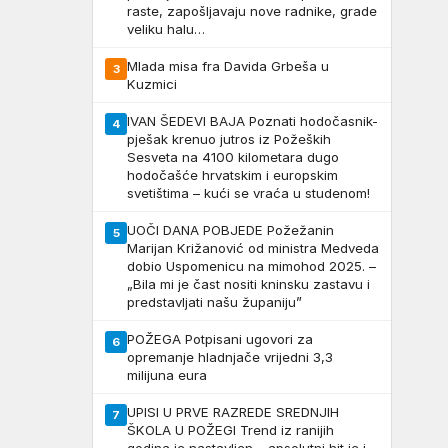
raste, zapošljavaju nove radnike, grade
veliku halu…
Mlada misa fra Davida Grbeša u
3
Kuzmici
IVAN ŠEDEVI BAJA Poznati hodočasnik-
4
pješak krenuo jutros iz Požeških
Sesveta na 4100 kilometara dugo
hodočašće hrvatskim i europskim
svetištima – kući se vraća u studenom!
UOČI DANA POBJEDE Požežanin
5
Marijan Križanović od ministra Medveda
dobio Uspomenicu na mimohod 2025. –
„Bila mi je čast nositi kninsku zastavu i
predstavljati našu županiju”
POŽEGA Potpisani ugovori za
6
opremanje hladnjače vrijedni 3,3
milijuna eura
UPISI U PRVE RAZREDE SREDNJIH
7
ŠKOLA U POŽEGI Trend iz ranijih