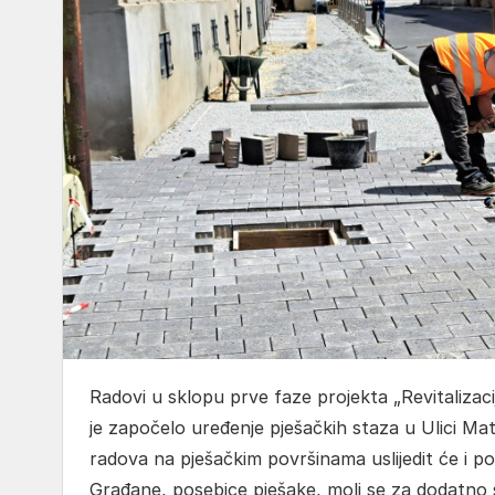
Radovi u sklopu prve faze projekta „Revitalizac
je započelo uređenje pješačkih staza u Ulici M
radova na pješačkim površinama uslijedit će i po
Građane, posebice pješake, moli se za dodatno st