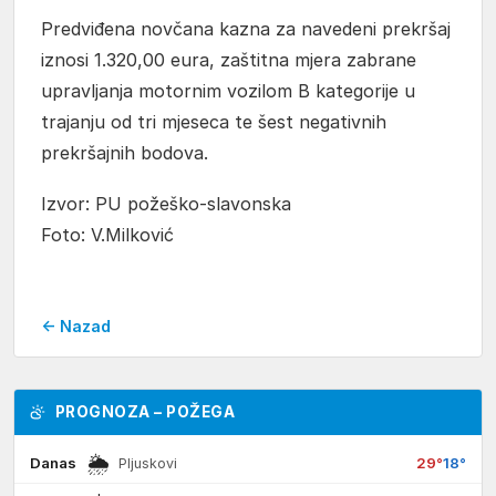
Predviđena novčana kazna za navedeni prekršaj
iznosi 1.320,00 eura, zaštitna mjera zabrane
upravljanja motornim vozilom B kategorije u
trajanju od tri mjeseca te šest negativnih
prekršajnih bodova.
Izvor: PU požeško-slavonska
Foto: V.Milković
← Nazad
PROGNOZA – POŽEGA
🌦
Danas
29°
18°
Pljuskovi