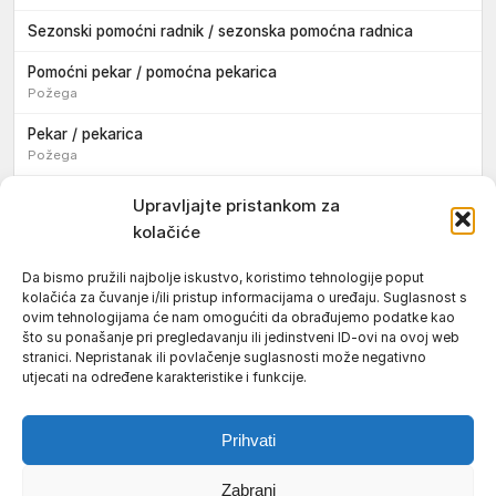
Sezonski pomoćni radnik / sezonska pomoćna radnica
Pomoćni pekar / pomoćna pekarica
Požega
Pekar / pekarica
Požega
Konobar / konobarica
Upravljajte pristankom za
Požega
kolačiće
Velika
Da bismo pružili najbolje iskustvo, koristimo tehnologije poput
kolačića za čuvanje i/ili pristup informacijama o uređaju. Suglasnost s
Tokar / tokarica
ovim tehnologijama će nam omogućiti da obrađujemo podatke kao
Jakšić
što su ponašanje pri pregledavanju ili jedinstveni ID-ovi na ovoj web
stranici. Nepristanak ili povlačenje suglasnosti može negativno
Njegovatelj / njegovateljica starijih i nemoćnih osoba
utjecati na određene karakteristike i funkcije.
Resnik
Prihvati
Zabrani