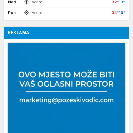
☀
Ned
32°
13°
Vedro
☀
Pon
34°
16°
Vedro
REKLAMA