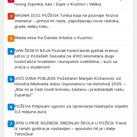
novog župnika, kao i župe u Kuzmici i Velikoj
MAGMA D.O.O. POŽEGA Tvrtka koja ne poznaje ‘krizna
2
vremena’ – prihod im raste, zapošljavaju nove radnike,
grade veliku halu…
Mlada misa fra Davida Grbeša u Kuzmici
3
IVAN ŠEDEVI BAJA Poznati hodočasnik-pješak krenuo
4
jutros iz Požeških Sesveta na 4100 kilometara dugo
hodočašće hrvatskim i europskim svetištima – kući se
vraća u studenom!
UOČI DANA POBJEDE Požežanin Marijan Križanović od
5
ministra Medveda dobio Uspomenicu na mimohod 2025. –
„Bila mi je čast nositi kninsku zastavu i predstavljati našu
županiju”
POŽEGA Potpisani ugovori za opremanje hladnjače vrijedni
6
3,3 milijuna eura
UPISI U PRVE RAZREDE SREDNJIH ŠKOLA U POŽEGI Trend
7
iz ranijih godina je nastavljen – apsolutni hit je i dalje
Tehnička!