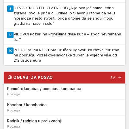
OTVOREN HOTEL ZLATNI LUG „Nije ovo još samo jedna
8
zgrada, ovo je priča o ljudima, o Slavoniji i tome da se u
njoj može nešto stvoriti, priča o tome da se snovi mogu
graditi na našem selu”
VIDOVCI Požari na krovištima dvije kuće – zbog nevremena
9
ili…?
POTPORA PROJEKTIMA Uručeni ugovori za razvoj turizma
10
na području Požeško-slavonske županije vrijedni više od
212 tisuća eura
OGLASI ZA POSAO
SVI →
Pomoćni konobar / pomoćna konobarica
Požega
Konobar / konobarica
Požega
Radnik / radnica u proizvodnji
Požega