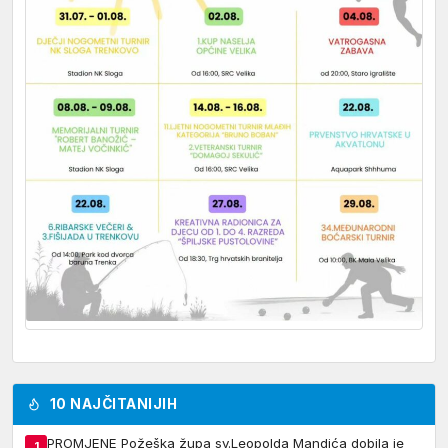
10 NAJČITANIJIH
PROMJENE Požeška župa sv.Leopolda Mandića dobila je
1