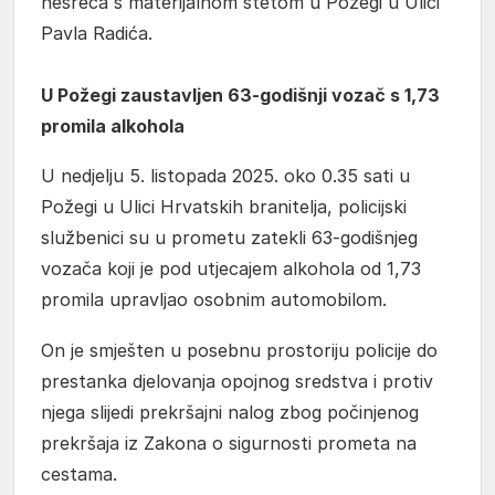
nesreća s materijalnom štetom u Požegi u Ulici
Pavla Radića.
U Požegi zaustavljen 63-godišnji vozač s 1,73
promila alkohola
U nedjelju 5. listopada 2025. oko 0.35 sati u
Požegi u Ulici Hrvatskih branitelja, policijski
službenici su u prometu zatekli 63-godišnjeg
vozača koji je pod utjecajem alkohola od 1,73
promila upravljao osobnim automobilom.
On je smješten u posebnu prostoriju policije do
prestanka djelovanja opojnog sredstva i protiv
njega slijedi prekršajni nalog zbog počinjenog
prekršaja iz Zakona o sigurnosti prometa na
cestama.