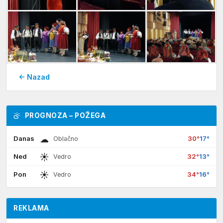
← Nazad
PROGNOZA – POŽEGA
☁
Danas
30°
17°
Oblačno
☀
Ned
32°
13°
Vedro
☀
Pon
34°
16°
Vedro
REKLAMA