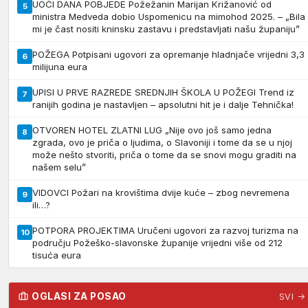
UOČI DANA POBJEDE Požežanin Marijan Križanović od
5
ministra Medveda dobio Uspomenicu na mimohod 2025. – „Bila
mi je čast nositi kninsku zastavu i predstavljati našu županiju”
POŽEGA Potpisani ugovori za opremanje hladnjače vrijedni 3,3
6
milijuna eura
UPISI U PRVE RAZREDE SREDNJIH ŠKOLA U POŽEGI Trend iz
7
ranijih godina je nastavljen – apsolutni hit je i dalje Tehnička!
OTVOREN HOTEL ZLATNI LUG „Nije ovo još samo jedna
8
zgrada, ovo je priča o ljudima, o Slavoniji i tome da se u njoj
može nešto stvoriti, priča o tome da se snovi mogu graditi na
našem selu”
VIDOVCI Požari na krovištima dvije kuće – zbog nevremena
9
ili…?
POTPORA PROJEKTIMA Uručeni ugovori za razvoj turizma na
10
području Požeško-slavonske županije vrijedni više od 212
tisuća eura
OGLASI ZA POSAO
SVI →