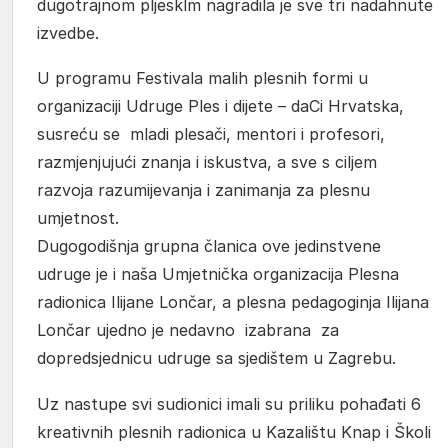
dugotrajnom pljesklm nagradila je sve tri nadahnute
izvedbe.
U programu Festivala malih plesnih formi u
organizaciji Udruge Ples i dijete – daCi Hrvatska,
susreću se mladi plesači, mentori i profesori,
razmjenjujući znanja i iskustva, a sve s ciljem
razvoja razumijevanja i zanimanja za plesnu
umjetnost.
Dugogodišnja grupna članica ove jedinstvene
udruge je i naša Umjetnička organizacija Plesna
radionica Ilijane Lončar, a plesna pedagoginja Ilijana
Lončar ujedno je nedavno izabrana za
dopredsjednicu udruge sa sjedištem u Zagrebu.
Uz nastupe svi sudionici imali su priliku pohađati 6
kreativnih plesnih radionica u Kazalištu Knap i Školi