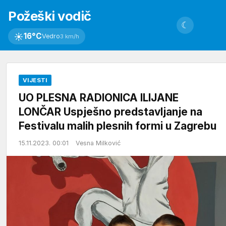
Požeški vodič
☾
☀
16°C
Vedro
3 km/h
VIJESTI
UO PLESNA RADIONICA ILIJANE
LONČAR Uspješno predstavljanje na
Festivalu malih plesnih formi u Zagrebu
15.11.2023. 00:01
Vesna Milković