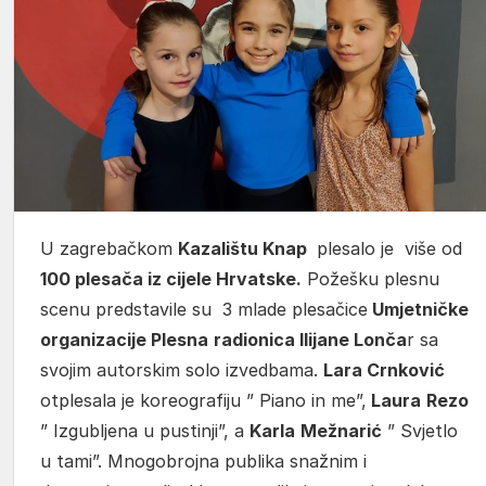
U zagrebačkom
Kazalištu Knap
plesalo je više od
100 plesača iz cijele Hrvatske.
Požešku plesnu
scenu predstavile su 3 mlade plesačice
Umjetničke
organizacije Plesna
radionica Ilijane Lonča
r sa
svojim autorskim solo izvedbama.
Lara Crnković
otplesala je koreografiju ” Piano in me”,
Laura
Rezo
” Izgubljena u pustinji”, a
Karla
Mežnarić
” Svjetlo
u tami”. Mnogobrojna publika snažnim i