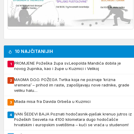
10 NAJČITANIJIH
PROMJENE Požeška župa sv.Leopolda Mandića dobila je
1
novog župnika, kao i župe u Kuzmici i Velikoj
MAGMA D.O.O. POŽEGA Tvrtka koja ne poznaje ‘krizna
2
vremena’ – prihod im raste, zapošljavaju nove radnike, grade
veliku halu…
Mlada misa fra Davida Grbeša u Kuzmici
3
IVAN ŠEDEVI BAJA Poznati hodočasnik-pješak krenuo jutros iz
4
Požeških Sesveta na 4100 kilometara dugo hodočašće
hrvatskim i europskim svetištima – kući se vraća u studenom!