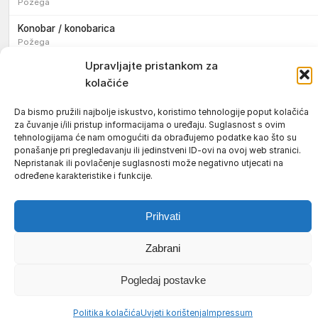
Požega
Konobar / konobarica
Požega
Upravljajte pristankom za
kolačiće
Da bismo pružili najbolje iskustvo, koristimo tehnologije poput kolačića
za čuvanje i/ili pristup informacijama o uređaju. Suglasnost s ovim
Uvjeti korištenja
Impressum
Politika kolačića (EU)
tehnologijama će nam omogućiti da obrađujemo podatke kao što su
Pravila privatnosti
ponašanje pri pregledavanju ili jedinstveni ID-ovi na ovoj web stranici.
Nepristanak ili povlačenje suglasnosti može negativno utjecati na
© 2026 Požeški vodič. Sva prava pridržana.
određene karakteristike i funkcije.
Prihvati
Zabrani
Pogledaj postavke
Politika kolačića
Uvjeti korištenja
Impressum