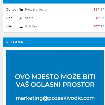
🌤
Danas
33°
16°
Pretežno vedro
☀
Pon
34°
13°
Vedro
☁
Uto
37°
18°
Oblačno
REKLAMA