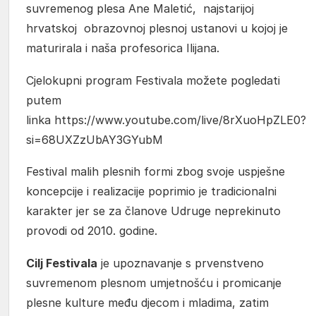
suvremenog plesa Ane Maletić, najstarijoj
hrvatskoj obrazovnoj plesnoj ustanovi u kojoj je
maturirala i naša profesorica Ilijana.
Cjelokupni program Festivala možete pogledati
putem
linka https://www.youtube.com/live/8rXuoHpZLE0?
si=68UXZzUbAY3GYubM
Festival malih plesnih formi zbog svoje uspješne
koncepcije i realizacije poprimio je tradicionalni
karakter jer se za članove Udruge neprekinuto
provodi od 2010. godine.
Cilj Festivala
je upoznavanje s prvenstveno
suvremenom plesnom umjetnošću i promicanje
plesne kulture među djecom i mladima, zatim