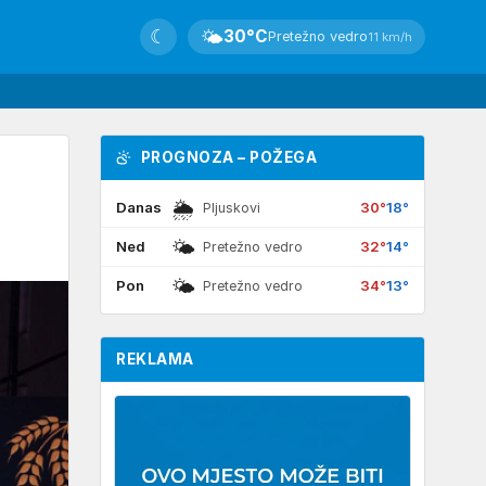
☾
🌤
30°C
Pretežno vedro
11 km/h
PROGNOZA – POŽEGA
🌦
Danas
30°
18°
Pljuskovi
🌤
Ned
32°
14°
Pretežno vedro
🌤
Pon
34°
13°
Pretežno vedro
REKLAMA