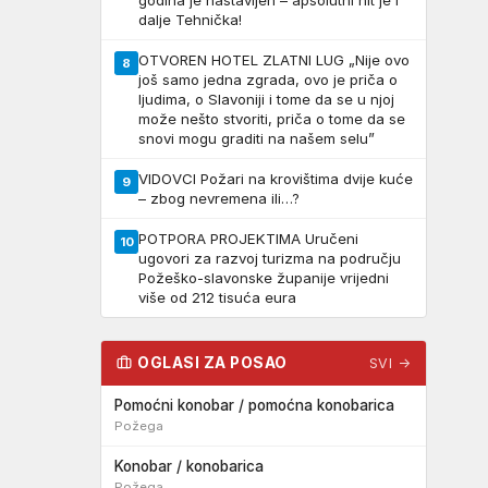
godina je nastavljen – apsolutni hit je i
dalje Tehnička!
OTVOREN HOTEL ZLATNI LUG „Nije ovo
8
još samo jedna zgrada, ovo je priča o
ljudima, o Slavoniji i tome da se u njoj
može nešto stvoriti, priča o tome da se
snovi mogu graditi na našem selu”
VIDOVCI Požari na krovištima dvije kuće
9
– zbog nevremena ili…?
POTPORA PROJEKTIMA Uručeni
10
ugovori za razvoj turizma na području
Požeško-slavonske županije vrijedni
više od 212 tisuća eura
OGLASI ZA POSAO
SVI →
Pomoćni konobar / pomoćna konobarica
Požega
Konobar / konobarica
Požega