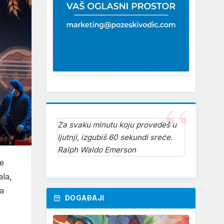
Za svaku minutu koju provedeš u
ljutnji, izgubiš 60 sekundi sreće.
Ralph Waldo Emerson
je
ala,
la
DOGAĐAJI