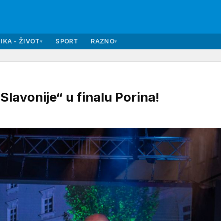
IKA - ŽIVOT
SPORT
RAZNO
▾
▾
Slavonije“ u finalu Porina!