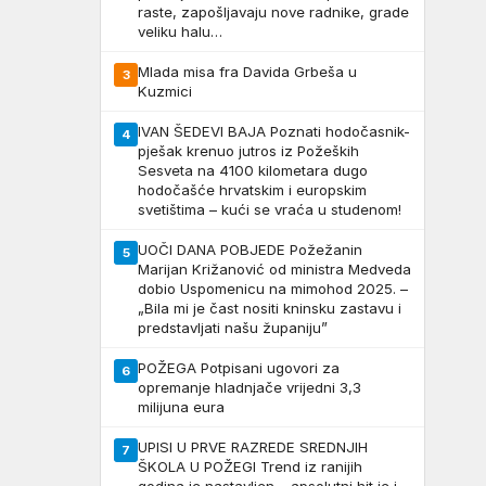
raste, zapošljavaju nove radnike, grade
veliku halu…
Mlada misa fra Davida Grbeša u
3
Kuzmici
IVAN ŠEDEVI BAJA Poznati hodočasnik-
4
pješak krenuo jutros iz Požeških
Sesveta na 4100 kilometara dugo
hodočašće hrvatskim i europskim
svetištima – kući se vraća u studenom!
UOČI DANA POBJEDE Požežanin
5
Marijan Križanović od ministra Medveda
dobio Uspomenicu na mimohod 2025. –
„Bila mi je čast nositi kninsku zastavu i
predstavljati našu županiju”
POŽEGA Potpisani ugovori za
6
opremanje hladnjače vrijedni 3,3
milijuna eura
UPISI U PRVE RAZREDE SREDNJIH
7
ŠKOLA U POŽEGI Trend iz ranijih