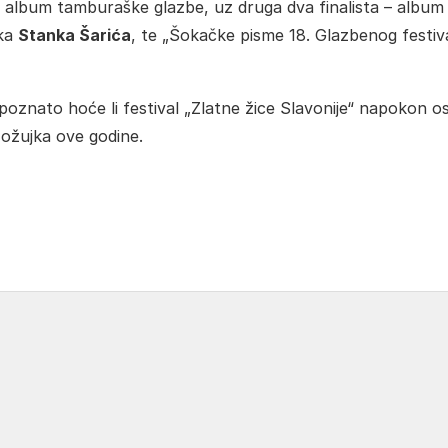
lji album tamburaške glazbe, uz druga dva finalista – album
ika
Stanka Šarića
, te „Šokačke pisme 18. Glazbenog festiv
 poznato hoće li festival „Zlatne žice Slavonije“ napokon osv
 ožujka ove godine.