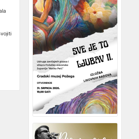
ala
ojiti