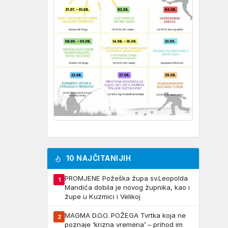
10 NAJČITANIJIH
PROMJENE Požeška župa sv.Leopolda
1
Mandića dobila je novog župnika, kao i
župe u Kuzmici i Velikoj
MAGMA D.O.O. POŽEGA Tvrtka koja ne
2
poznaje ‘krizna vremena’ – prihod im