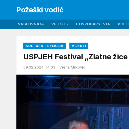
Požeški vodič
NASLOVNICA
VIJESTI
GOSPODARSTVO
POLIT
▾
▾
KULTURA - RELIGIJA
VIJESTI
USPJEH Festival „Zlatne žice 
09.02.2024. 14:03
Vesna Milković