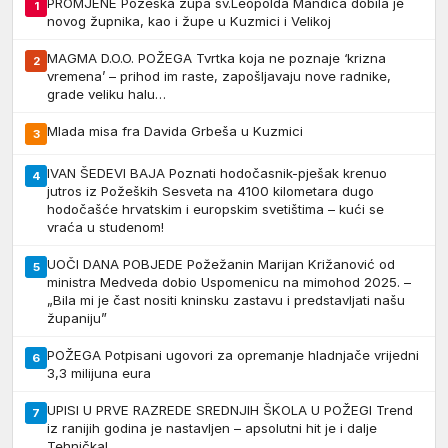
PROMJENE Požeška župa sv.Leopolda Mandića dobila je
1
novog župnika, kao i župe u Kuzmici i Velikoj
MAGMA D.O.O. POŽEGA Tvrtka koja ne poznaje ‘krizna
2
vremena’ – prihod im raste, zapošljavaju nove radnike,
grade veliku halu…
Mlada misa fra Davida Grbeša u Kuzmici
3
IVAN ŠEDEVI BAJA Poznati hodočasnik-pješak krenuo
4
jutros iz Požeških Sesveta na 4100 kilometara dugo
hodočašće hrvatskim i europskim svetištima – kući se
vraća u studenom!
UOČI DANA POBJEDE Požežanin Marijan Križanović od
5
ministra Medveda dobio Uspomenicu na mimohod 2025. –
„Bila mi je čast nositi kninsku zastavu i predstavljati našu
županiju”
POŽEGA Potpisani ugovori za opremanje hladnjače vrijedni
6
3,3 milijuna eura
UPISI U PRVE RAZREDE SREDNJIH ŠKOLA U POŽEGI Trend
7
iz ranijih godina je nastavljen – apsolutni hit je i dalje
Tehnička!