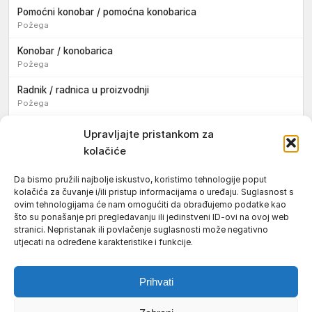
Pomoćni konobar / pomoćna konobarica
Požega
Konobar / konobarica
Požega
Radnik / radnica u proizvodnji
Požega
Sezonski pomoćni radnik / sezonska pomoćna radnica
Upravljajte pristankom za
kolačiće
Pomoćni pekar / pomoćna pekarica
Požega
Da bismo pružili najbolje iskustvo, koristimo tehnologije poput
kolačića za čuvanje i/ili pristup informacijama o uređaju. Suglasnost s
Pekar / pekarica
ovim tehnologijama će nam omogućiti da obrađujemo podatke kao
Požega
što su ponašanje pri pregledavanju ili jedinstveni ID-ovi na ovoj web
stranici. Nepristanak ili povlačenje suglasnosti može negativno
Konobar / konobarica
utjecati na određene karakteristike i funkcije.
Požega
Prihvati