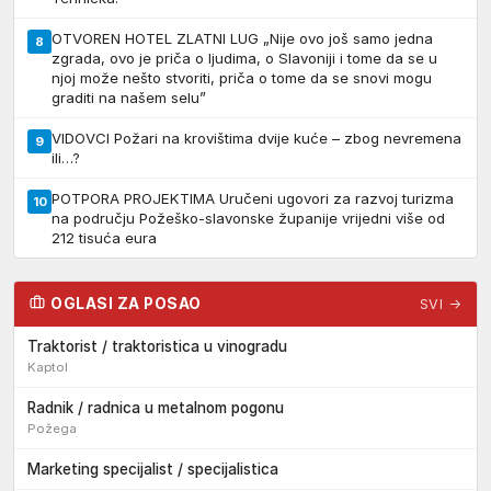
OTVOREN HOTEL ZLATNI LUG „Nije ovo još samo jedna
8
zgrada, ovo je priča o ljudima, o Slavoniji i tome da se u
njoj može nešto stvoriti, priča o tome da se snovi mogu
graditi na našem selu”
VIDOVCI Požari na krovištima dvije kuće – zbog nevremena
9
ili…?
POTPORA PROJEKTIMA Uručeni ugovori za razvoj turizma
10
na području Požeško-slavonske županije vrijedni više od
212 tisuća eura
OGLASI ZA POSAO
SVI →
Traktorist / traktoristica u vinogradu
Kaptol
Radnik / radnica u metalnom pogonu
Požega
Marketing specijalist / specijalistica