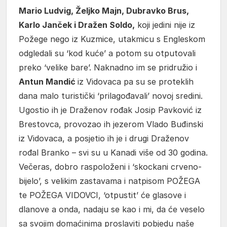
Mario Ludvig, Željko Majn, Dubravko Brus,
Karlo Janček i Dražen Soldo,
koji jedini nije iz
Požege nego iz Kuzmice, utakmicu s Engleskom
odgledali su ‘kod kuće’ a potom su otputovali
preko ‘velike bare’. Naknadno im se pridružio i
Antun Mandić
iz Vidovaca pa su se proteklih
dana malo turistički ‘prilagođavali’ novoj sredini.
Ugostio ih je Draženov rođak Josip Pavković iz
Brestovca, provozao ih jezerom Vlado Buđinski
iz Vidovaca, a posjetio ih je i drugi Draženov
rođal Branko – svi su u Kanadi više od 30 godina.
Večeras, dobro raspoloženi i ‘skockani crveno-
bijelo’, s velikim zastavama i natpisom POŽEGA
te POŽEGA VIDOVCI, ‘otpustit’ će glasove i
dlanove a onda, nadaju se kao i mi, da će veselo
sa svojim domaćinima proslaviti pobjedu naše