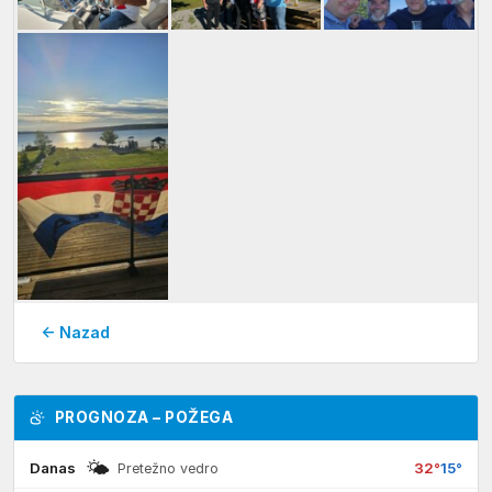
← Nazad
PROGNOZA – POŽEGA
🌤
Danas
32°
15°
Pretežno vedro