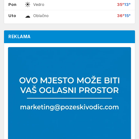
☀
Pon
35°
13°
Vedro
☁
Uto
36°
15°
Oblačno
REKLAMA