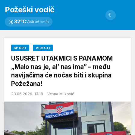
Požeški vodič
☾
☀
32°C
Vedro
6 km/h
SPORT
VIJESTI
USUSRET UTAKMICI S PANAMOM
„Malo nas je, al’ nas ima” – među
navijačima će noćas biti i skupina
Požežana!
23.06.2026. 13:18
Vesna Milković