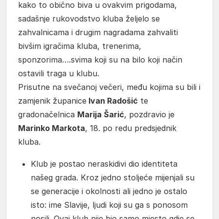
kako to obično biva u ovakvim prigodama,
sadašnje rukovodstvo kluba željelo se
zahvalnicama i drugim nagradama zahvaliti
bivšim igračima kluba, trenerima,
sponzorima….svima koji su na bilo koji način
ostavili traga u klubu.
Prisutne na svečanoj večeri, među kojima su bili i
zamjenik županice
Ivan Radošić
te
gradonačelnica
Marija Šarić
, pozdravio je
Marinko Markota
, 18. po redu predsjednik
kluba.
Klub je postao neraskidivi dio identiteta
našeg grada. Kroz jedno stoljeće mijenjali su
se generacije i okolnosti ali jedno je ostalo
isto: ime Slavije, ljudi koji su ga s ponosom
nosili. Ovaj klub nije bio samo mjesto gdje se