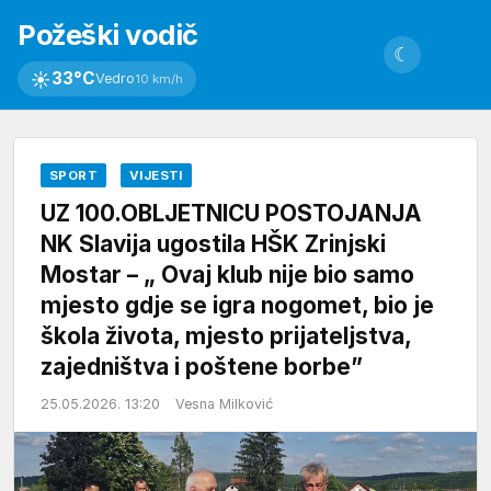
Požeški vodič
☾
☀
33°C
Vedro
10 km/h
SPORT
VIJESTI
UZ 100.OBLJETNICU POSTOJANJA
NK Slavija ugostila HŠK Zrinjski
Mostar – „ Ovaj klub nije bio samo
mjesto gdje se igra nogomet, bio je
škola života, mjesto prijateljstva,
zajedništva i poštene borbe”
25.05.2026. 13:20
Vesna Milković