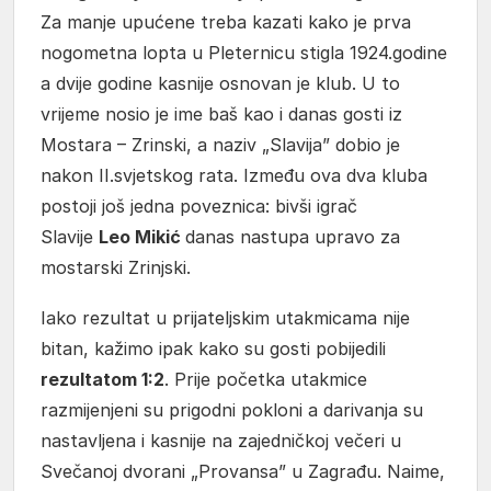
Za manje upućene treba kazati kako je prva
nogometna lopta u Pleternicu stigla 1924.godine
a dvije godine kasnije osnovan je klub. U to
vrijeme nosio je ime baš kao i danas gosti iz
Mostara – Zrinski, a naziv „Slavija” dobio je
nakon II.svjetskog rata. Između ova dva kluba
postoji još jedna poveznica: bivši igrač
Slavije
Leo Mikić
danas nastupa upravo za
mostarski Zrinjski.
Iako rezultat u prijateljskim utakmicama nije
bitan, kažimo ipak kako su gosti pobijedili
rezultatom 1:2
. Prije početka utakmice
razmijenjeni su prigodni pokloni a darivanja su
nastavljena i kasnije na zajedničkoj večeri u
Svečanoj dvorani „Provansa” u Zagrađu. Naime,