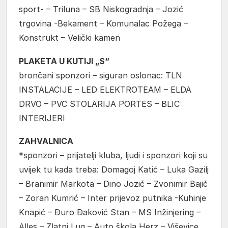
sport- – Triluna – SB Niskogradnja – Jozić
trgovina -Bekament – Komunalac Požega –
Konstrukt – Velički kamen
PLAKETA U KUTIJI „S“
brončani sponzori – siguran oslonac: TLN
INSTALACIJE – LED ELEKTROTEAM – ELDA
DRVO – PVC STOLARIJA PORTES – BLIC
INTERIJERI
ZAHVALNICA
*sponzori – prijatelji kluba, ljudi i sponzori koji su
uvijek tu kada treba: Domagoj Katić – Luka Gazilj
– Branimir Markota – Dino Jozić – Zvonimir Bajić
– Zoran Kumrić – Inter prijevoz putnika -Kuhinje
Knapić – Đuro Đaković Stan – MS Inžinjering –
Alles – Zlatni Lug – Auto škola Herz – Viševice