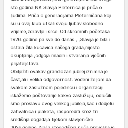
sto godina NK Slavija Pleternica je priča o
ljudima. Priča o generacijama Pleterničana koji
su u ovaj klub utkali svoju ljubav,slobodno
vrijeme,zdravlje i srce. Od skromnih početaka
1926. godine pa sve do danas , ,Slavija je bila i
ostala žila kucavica našega grada,mjesto
okupljanja ,odgoja mladih i stvaranja vječnih
prijateljstava.
Obilježiti ovakav grandiozan jubilej iznimna je
čast,ali i velika odgovornost. Vođeni željom da
svakom zaslužnom pojedincu i organizaciji
iskažemo poštovanje kakvo zaslužuju, odlučili
smo proslavu ovog velikog jubileja,kao i dodjelu
zahvalnica i plaketa, rasporediti kroz tri
središnja događaja tijekom slavljeničke
2026.godine. Naša stogodišnja priča prevelika je