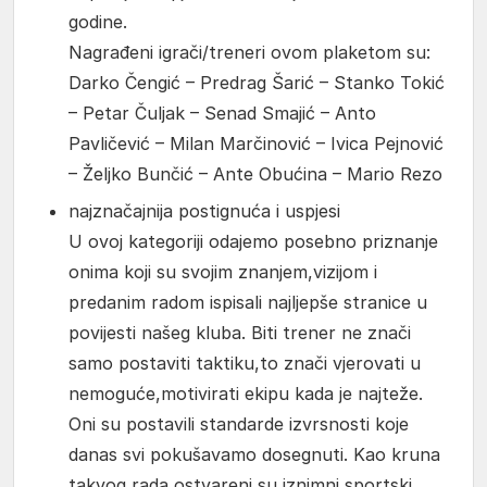
godine.
Nagrađeni igrači/treneri ovom plaketom su:
Darko Čengić – Predrag Šarić – Stanko Tokić
– Petar Čuljak – Senad Smajić – Anto
Pavličević – Milan Marčinović – Ivica Pejnović
– Željko Bunčić – Ante Obućina – Mario Rezo
najznačajnija postignuća i uspjesi
U ovoj kategoriji odajemo posebno priznanje
onima koji su svojim znanjem,vizijom i
predanim radom ispisali najljepše stranice u
povijesti našeg kluba. Biti trener ne znači
samo postaviti taktiku,to znači vjerovati u
nemoguće,motivirati ekipu kada je najteže.
Oni su postavili standarde izvrsnosti koje
danas svi pokušavamo dosegnuti. Kao kruna
takvog rada,ostvareni su iznimni sportski