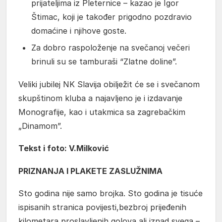
prijateljima iz Pleternice – kazao je Igor
Štimac, koji je također prigodno pozdravio
domaćine i njihove goste.
Za dobro raspoloženje na svečanoj večeri
brinuli su se tamburaši “Zlatne doline”.
Veliki jubilej NK Slavija obilježit će se i svečanom
skupštinom kluba a najavljeno je i izdavanje
Monografije, kao i utakmica sa zagrebačkim
„Dinamom”.
Tekst i foto: V.Milković
PRIZNANJA I PLAKETE ZASLUŽNIMA
Sto godina nije samo brojka. Sto godina je tisuće
ispisanih stranica povijesti,bezbroj prijeđenih
kilometara,proslavljenih golova,ali iznad svega –