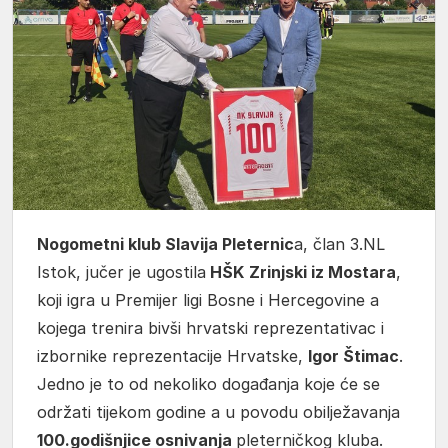
Nogometni klub Slavija Pleternic
a, član 3.NL
Istok, jučer je ugostila
HŠK
Zrinjski iz Mostara
,
koji igra u Premijer ligi Bosne i Hercegovine a
kojega trenira bivši hrvatski reprezentativac i
izbornike reprezentacije Hrvatske,
Igor Štimac
.
Jedno je to od nekoliko događanja koje će se
održati tijekom godine a u povodu obilježavanja
100.godišnjice osnivanja
pleterničkog kluba.