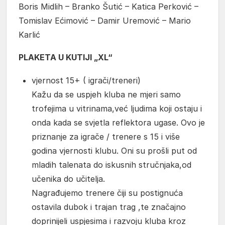
Boris Midlih – Branko Šutić – Katica Perković –
Tomislav Ećimović – Damir Uremović – Mario
Karlić
PLAKETA U KUTIJI „XL“
vjernost 15+ ( igrači/treneri)
Kažu da se uspjeh kluba ne mjeri samo
trofejima u vitrinama,već ljudima koji ostaju i
onda kada se svjetla reflektora ugase. Ovo je
priznanje za igrače / trenere s 15 i više
godina vjernosti klubu. Oni su prošli put od
mladih talenata do iskusnih stručnjaka,od
učenika do učitelja.
Nagrađujemo trenere čiji su postignuća
ostavila dubok i trajan trag ,te značajno
doprinijeli uspjesima i razvoju kluba kroz