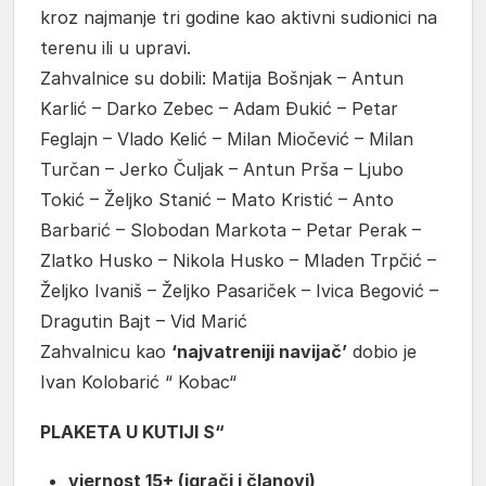
kroz najmanje tri godine kao aktivni sudionici na
terenu ili u upravi.
Zahvalnice su dobili: Matija Bošnjak – Antun
Karlić – Darko Zebec – Adam Đukić – Petar
Feglajn – Vlado Kelić – Milan Miočević – Milan
Turčan – Jerko Čuljak – Antun Prša – Ljubo
Tokić – Željko Stanić – Mato Kristić – Anto
Barbarić – Slobodan Markota – Petar Perak –
Zlatko Husko – Nikola Husko – Mladen Trpčić –
Željko Ivaniš – Željko Pasariček – Ivica Begović –
Dragutin Bajt – Vid Marić
Zahvalnicu kao
‘najvatreniji navijač’
dobio je
Ivan Kolobarić “ Kobac“
PLAKETA U KUTIJI S“
vjernost 15+ (igrači i članovi)