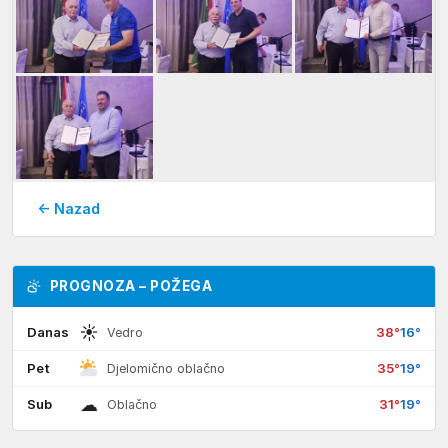
← Nazad
PROGNOZA – POŽEGA
☀
Danas
38°
16°
Vedro
Pet
35°
19°
Djelomično oblačno
☁
Sub
31°
19°
Oblačno