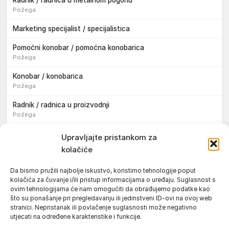
Radnik / radnica u metalnom pogonu
Požega
Marketing specijalist / specijalistica
Pomoćni konobar / pomoćna konobarica
Požega
Konobar / konobarica
Požega
Radnik / radnica u proizvodnji
Požega
Sezonski pomoćni radnik / sezonska pomoćna radnica
Upravljajte pristankom za
kolačiće
Pomoćni pekar / pomoćna pekarica
Požega
Da bismo pružili najbolje iskustvo, koristimo tehnologije poput
kolačića za čuvanje i/ili pristup informacijama o uređaju. Suglasnost s
Pekar / pekarica
ovim tehnologijama će nam omogućiti da obrađujemo podatke kao
Požega
što su ponašanje pri pregledavanju ili jedinstveni ID-ovi na ovoj web
stranici. Nepristanak ili povlačenje suglasnosti može negativno
Konobar / konobarica
utjecati na određene karakteristike i funkcije.
Požega