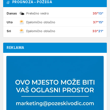
PROGNOZA – POŽEGA
🌤
Danas
35°
13°
Pretežno vedro
Uto
37°
15°
Djelomično oblačno
Sri
33°
21°
Djelomično oblačno
REKLAMA