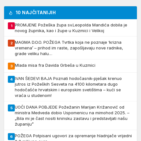
10 NAJČITANIJIH
PROMJENE Požeška župa sv.Leopolda Mandića dobila je
1
novog župnika, kao i župe u Kuzmici i Velikoj
MAGMA D.O.O. POŽEGA Tvrtka koja ne poznaje ‘krizna
2
vremena’ – prihod im raste, zapošljavaju nove radnike,
grade veliku halu…
Mlada misa fra Davida Grbeša u Kuzmici
3
IVAN ŠEDEVI BAJA Poznati hodočasnik-pješak krenuo
4
jutros iz Požeških Sesveta na 4100 kilometara dugo
hodočašće hrvatskim i europskim svetištima – kući se
vraća u studenom!
UOČI DANA POBJEDE Požežanin Marijan Križanović od
5
ministra Medveda dobio Uspomenicu na mimohod 2025. –
„Bila mi je čast nositi kninsku zastavu i predstavljati našu
županiju”
POŽEGA Potpisani ugovori za opremanje hladnjače vrijedni
6