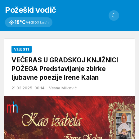
Požeški vodič
☾
☀
18°C
Vedro
3 km/h
VIJESTI
VEČERAS U GRADSKOJ KNJIŽNICI
POŽEGA Predstavljanje zbirke
ljubavne poezije Irene Kalan
21.03.2025. 00:14
Vesna Milković