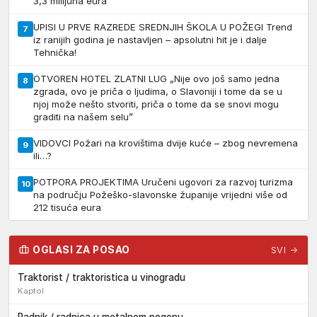
3,3 milijuna eura
UPISI U PRVE RAZREDE SREDNJIH ŠKOLA U POŽEGI Trend
7
iz ranijih godina je nastavljen – apsolutni hit je i dalje
Tehnička!
OTVOREN HOTEL ZLATNI LUG „Nije ovo još samo jedna
8
zgrada, ovo je priča o ljudima, o Slavoniji i tome da se u
njoj može nešto stvoriti, priča o tome da se snovi mogu
graditi na našem selu”
VIDOVCI Požari na krovištima dvije kuće – zbog nevremena
9
ili…?
POTPORA PROJEKTIMA Uručeni ugovori za razvoj turizma
10
na području Požeško-slavonske županije vrijedni više od
212 tisuća eura
OGLASI ZA POSAO
SVI →
Traktorist / traktoristica u vinogradu
Kaptol