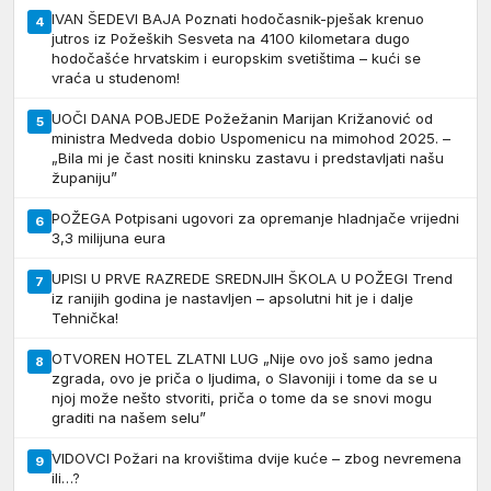
IVAN ŠEDEVI BAJA Poznati hodočasnik-pješak krenuo
4
jutros iz Požeških Sesveta na 4100 kilometara dugo
hodočašće hrvatskim i europskim svetištima – kući se
vraća u studenom!
UOČI DANA POBJEDE Požežanin Marijan Križanović od
5
ministra Medveda dobio Uspomenicu na mimohod 2025. –
„Bila mi je čast nositi kninsku zastavu i predstavljati našu
županiju”
POŽEGA Potpisani ugovori za opremanje hladnjače vrijedni
6
3,3 milijuna eura
UPISI U PRVE RAZREDE SREDNJIH ŠKOLA U POŽEGI Trend
7
iz ranijih godina je nastavljen – apsolutni hit je i dalje
Tehnička!
OTVOREN HOTEL ZLATNI LUG „Nije ovo još samo jedna
8
zgrada, ovo je priča o ljudima, o Slavoniji i tome da se u
njoj može nešto stvoriti, priča o tome da se snovi mogu
graditi na našem selu”
VIDOVCI Požari na krovištima dvije kuće – zbog nevremena
9
ili…?