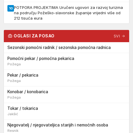
POTPORA PROJEKTIMA Uručeni ugovori za razvoj turizma
10
na području Požeško-slavonske županije vrijedni više od
212 tisuća eura
OGLASI ZA POSAO
SVI →
Sezonski pomoćni radnik / sezonska pomoćna radnica
Pomoćni pekar / pomoćna pekarica
Požega
Pekar / pekarica
Požega
Konobar / konobarica
Požega
Tokar / tokarica
Jakšić
Njegovatelj / njegovateljica starijih i nemoćnih osoba
Resnik