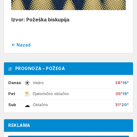
Izvor: Požeška biskupija
← Nazad
PROGNOZA – POŽEGA
☀
Danas
38°
16°
Vedro
Pet
35°
19°
Djelomično oblačno
☁
Sub
31°
20°
Oblačno
REKLAMA