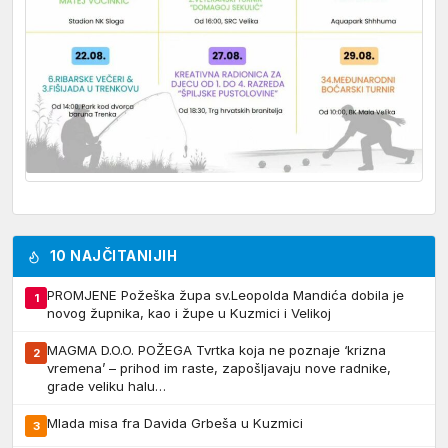
10 NAJČITANIJIH
PROMJENE Požeška župa sv.Leopolda Mandića dobila je
1
novog župnika, kao i župe u Kuzmici i Velikoj
MAGMA D.O.O. POŽEGA Tvrtka koja ne poznaje ‘krizna
2
vremena’ – prihod im raste, zapošljavaju nove radnike,
grade veliku halu…
Mlada misa fra Davida Grbeša u Kuzmici
3