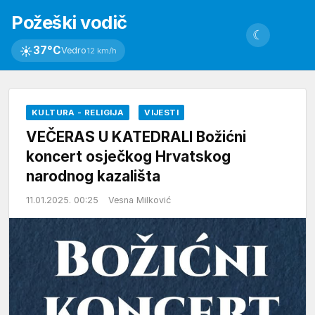
Požeški vodič
☾
☀
37°C
Vedro
12 km/h
KULTURA - RELIGIJA
VIJESTI
VEČERAS U KATEDRALI Božićni
koncert osječkog Hrvatskog
narodnog kazališta
11.01.2025. 00:25
Vesna Milković