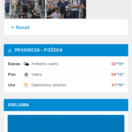
← Nazad
PROGNOZA – POŽEGA
🌤
Danas
32°
15°
Pretežno vedro
☀
Pon
34°
13°
Vedro
Uto
37°
15°
Djelomično oblačno
REKLAMA