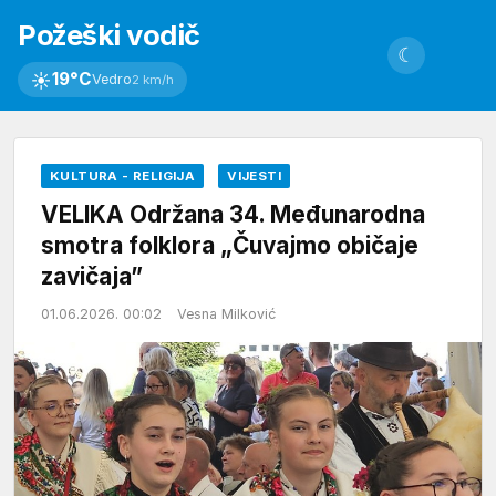
Požeški vodič
☾
☀
19°C
Vedro
2 km/h
KULTURA - RELIGIJA
VIJESTI
VELIKA Održana 34. Međunarodna
smotra folklora „Čuvajmo običaje
zavičaja”
01.06.2026. 00:02
Vesna Milković