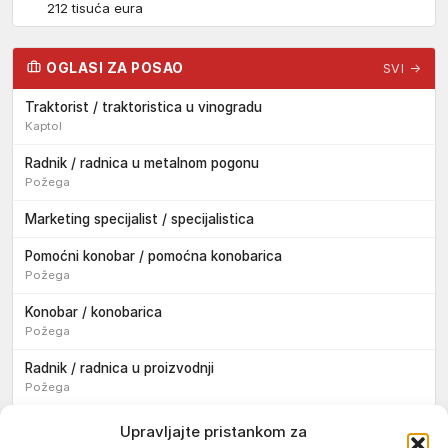
212 tisuća eura
OGLASI ZA POSAO
SVI →
Traktorist / traktoristica u vinogradu
Kaptol
Radnik / radnica u metalnom pogonu
Požega
Marketing specijalist / specijalistica
Pomoćni konobar / pomoćna konobarica
Požega
Konobar / konobarica
Požega
Radnik / radnica u proizvodnji
Požega
Sezonski pomoćni radnik / sezonska pomoćna radnica
Upravljajte pristankom za