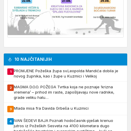
10 NAJČITANIJIH
PROMJENE Požeška župa sv.Leopolda Mandića dobila je
1
novog župnika, kao i župe u Kuzmici i Velikoj
MAGMA D.O.O. POŽEGA Tvrtka koja ne poznaje ‘krizna
2
vremena’ – prihod im raste, zapošljavaju nove radnike,
grade veliku halu…
Mlada misa fra Davida Grbeša u Kuzmici
3
IVAN ŠEDEVI BAJA Poznati hodočasnik-pješak krenuo
4
jutros iz Požeških Sesveta na 4100 kilometara dugo
hodočašće hrvatskim i europskim svetištima – kući se