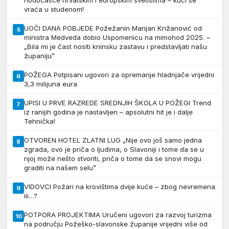
vraća u studenom!
UOČI DANA POBJEDE Požežanin Marijan Križanović od
5
ministra Medveda dobio Uspomenicu na mimohod 2025. –
„Bila mi je čast nositi kninsku zastavu i predstavljati našu
županiju”
POŽEGA Potpisani ugovori za opremanje hladnjače vrijedni
6
3,3 milijuna eura
UPISI U PRVE RAZREDE SREDNJIH ŠKOLA U POŽEGI Trend
7
iz ranijih godina je nastavljen – apsolutni hit je i dalje
Tehnička!
OTVOREN HOTEL ZLATNI LUG „Nije ovo još samo jedna
8
zgrada, ovo je priča o ljudima, o Slavoniji i tome da se u
njoj može nešto stvoriti, priča o tome da se snovi mogu
graditi na našem selu”
VIDOVCI Požari na krovištima dvije kuće – zbog nevremena
9
ili…?
POTPORA PROJEKTIMA Uručeni ugovori za razvoj turizma
10
na području Požeško-slavonske županije vrijedni više od