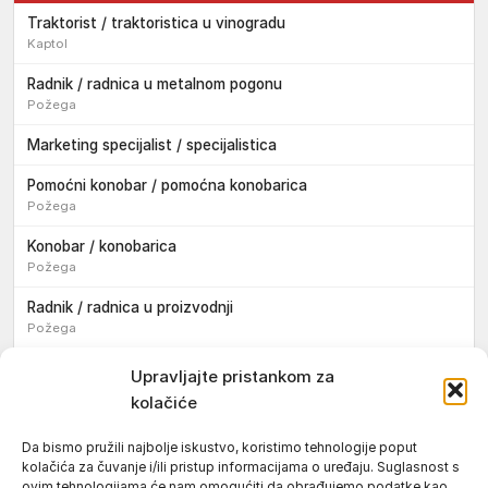
Traktorist / traktoristica u vinogradu
Kaptol
Radnik / radnica u metalnom pogonu
Požega
Marketing specijalist / specijalistica
Pomoćni konobar / pomoćna konobarica
Požega
Konobar / konobarica
Požega
Radnik / radnica u proizvodnji
Požega
Sezonski pomoćni radnik / sezonska pomoćna radnica
Upravljajte pristankom za
kolačiće
Pomoćni pekar / pomoćna pekarica
Požega
Da bismo pružili najbolje iskustvo, koristimo tehnologije poput
kolačića za čuvanje i/ili pristup informacijama o uređaju. Suglasnost s
Pekar / pekarica
ovim tehnologijama će nam omogućiti da obrađujemo podatke kao