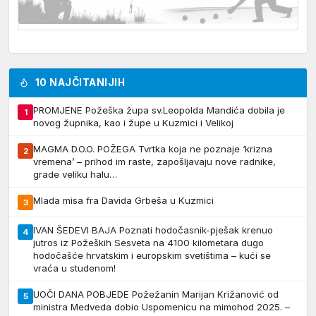
10 NAJČITANIJIH
PROMJENE Požeška župa sv.Leopolda Mandića dobila je
1
novog župnika, kao i župe u Kuzmici i Velikoj
MAGMA D.O.O. POŽEGA Tvrtka koja ne poznaje ‘krizna
2
vremena’ – prihod im raste, zapošljavaju nove radnike,
grade veliku halu…
Mlada misa fra Davida Grbeša u Kuzmici
3
IVAN ŠEDEVI BAJA Poznati hodočasnik-pješak krenuo
4
jutros iz Požeških Sesveta na 4100 kilometara dugo
hodočašće hrvatskim i europskim svetištima – kući se
vraća u studenom!
UOČI DANA POBJEDE Požežanin Marijan Križanović od
5
ministra Medveda dobio Uspomenicu na mimohod 2025. –