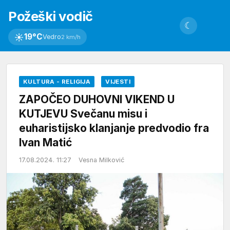
Požeški vodič
☾
☀
19°C
Vedro
2 km/h
KULTURA - RELIGIJA
VIJESTI
ZAPOČEO DUHOVNI VIKEND U
KUTJEVU Svečanu misu i
euharistijsko klanjanje predvodio fra
Ivan Matić
17.08.2024. 11:27
Vesna Milković