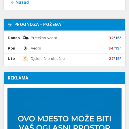
← Nazad
PROGNOZA – POŽEGA
🌤
Danas
32°
15°
Pretežno vedro
☀
Pon
34°
13°
Vedro
Uto
37°
15°
Djelomično oblačno
REKLAMA