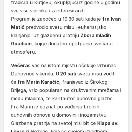
tradicija u Kutjevu, okupljajući iz godine u godinu
sve više vjernika i zainteresiranih.
Program je započeo u 19:30 sati kada je
fra Ivan
Matić
predvodio svetu misu i euharistijsko
klanjanje, uz glazbenu pratnju
Zbora mladih
Gaudium
, koji je dodatno upotpunio svečanu
atmosferu.
Večera
s vas na istom mjestu očekuje vrhunac
Duhovnog vikenda.
U 20 sat
i svetu misu vodit
će
fra
Marin Karačić
, franjevac iz Širokog
Brijega, vrlo popularan na društvenim mrežama i
među mladima, te kantautor duhovne glazbe.
Fra Marin je poznat po vođenju brojnih
duhovnih obnova u domovini i inozemstvu.
Glazbena pratnja na svetoj misi bit će
Klapa
sv.
Lovro
iz Požege, koja će svojom izvedbom