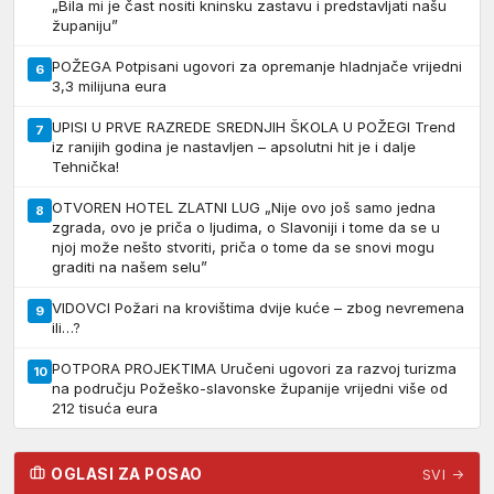
„Bila mi je čast nositi kninsku zastavu i predstavljati našu
županiju”
POŽEGA Potpisani ugovori za opremanje hladnjače vrijedni
6
3,3 milijuna eura
UPISI U PRVE RAZREDE SREDNJIH ŠKOLA U POŽEGI Trend
7
iz ranijih godina je nastavljen – apsolutni hit je i dalje
Tehnička!
OTVOREN HOTEL ZLATNI LUG „Nije ovo još samo jedna
8
zgrada, ovo je priča o ljudima, o Slavoniji i tome da se u
njoj može nešto stvoriti, priča o tome da se snovi mogu
graditi na našem selu”
VIDOVCI Požari na krovištima dvije kuće – zbog nevremena
9
ili…?
POTPORA PROJEKTIMA Uručeni ugovori za razvoj turizma
10
na području Požeško-slavonske županije vrijedni više od
212 tisuća eura
OGLASI ZA POSAO
SVI →