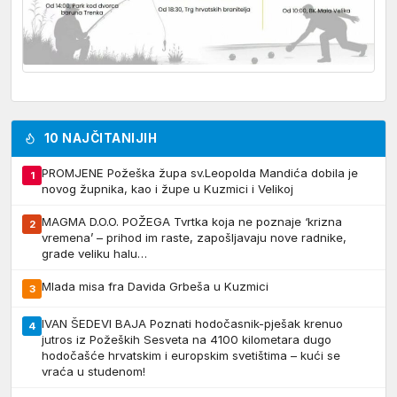
10 NAJČITANIJIH
PROMJENE Požeška župa sv.Leopolda Mandića dobila je
1
novog župnika, kao i župe u Kuzmici i Velikoj
MAGMA D.O.O. POŽEGA Tvrtka koja ne poznaje ‘krizna
2
vremena’ – prihod im raste, zapošljavaju nove radnike,
grade veliku halu…
Mlada misa fra Davida Grbeša u Kuzmici
3
IVAN ŠEDEVI BAJA Poznati hodočasnik-pješak krenuo
4
jutros iz Požeških Sesveta na 4100 kilometara dugo
hodočašće hrvatskim i europskim svetištima – kući se
vraća u studenom!