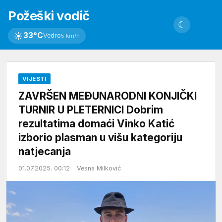
Požeški vodič
☾
☀
33°C
Vedro
5 km/h
VIJESTI
ZAVRŠEN MEĐUNARODNI KONJIČKI
TURNIR U PLETERNICI Dobrim
rezultatima domaći Vinko Katić
izborio plasman u višu kategoriju
natjecanja
01.07.2025. 00:12
Vesna Milković