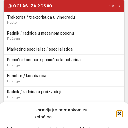
OGLASI ZA POSAO
SVI →
Traktorist / traktoristica u vinogradu
Kaptol
Radnik / radnica u metalnom pogonu
Požega
Marketing specijalist / specijalistica
Pomoćni konobar / pomoćna konobarica
Požega
Konobar / konobarica
Požega
Radnik / radnica u proizvodnji
Požega
Sezonski pomoćni radnik / sezonska pomoćna radnica
Upravljajte pristankom za
kolačiće
Pomoćni pekar / pomoćna pekarica
Požega