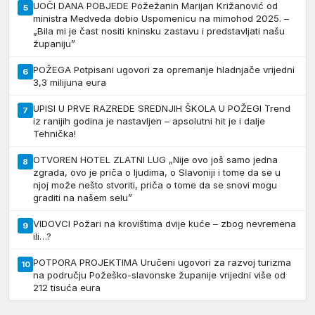
UOČI DANA POBJEDE Požežanin Marijan Križanović od
5
ministra Medveda dobio Uspomenicu na mimohod 2025. –
„Bila mi je čast nositi kninsku zastavu i predstavljati našu
županiju”
POŽEGA Potpisani ugovori za opremanje hladnjače vrijedni
6
3,3 milijuna eura
UPISI U PRVE RAZREDE SREDNJIH ŠKOLA U POŽEGI Trend
7
iz ranijih godina je nastavljen – apsolutni hit je i dalje
Tehnička!
OTVOREN HOTEL ZLATNI LUG „Nije ovo još samo jedna
8
zgrada, ovo je priča o ljudima, o Slavoniji i tome da se u
njoj može nešto stvoriti, priča o tome da se snovi mogu
graditi na našem selu”
VIDOVCI Požari na krovištima dvije kuće – zbog nevremena
9
ili…?
POTPORA PROJEKTIMA Uručeni ugovori za razvoj turizma
10
na području Požeško-slavonske županije vrijedni više od
212 tisuća eura