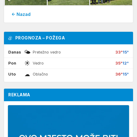
← Nazad
PROGNOZA – POŽEGA
🌤
Danas
33°
15°
Pretežno vedro
☀
Pon
35°
12°
Vedro
☁
Uto
36°
15°
Oblačno
REKLAMA