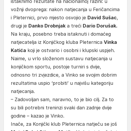
istaknimo rezultate na nacionalnoj razini: u
vožnji dvoprega: nakon natjecanja u Feričancima
i Pleternici, prvo mjesto osvojio je
David Sušac
,
drugi je
Danko Drobnjak
a treći
Dario Dorušak.
Na kraju, posebno treba istaknuti i domaćeg
natjecatelja iz Konjičkog kluba Pleternica
Vinka
Katića
koji je ostvario i osobni i klupski uspjeh.
Naime, u vrlo složenom sustavu natjecanja u
konjičkom sportu, postoje turniri s dvije,
odnosno tri zvjezdice, a Vinko se svojim dobrim
rezultatima uspio ‘probiti’ u najvišu kategoriju
natjecanja.
– Zadovoljan sam, naravno, to je bio cilj. Za to
su bili potrebni treninzi svaki dan zadnje dvije
godine – kazao je Vinko.
Inače, za Konjički klub Pleternica natječu se još