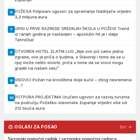
POŽEGA Potpisani ugovori za opremanje hladnjače vrijedni
6
3,3 milijuna eura
UPISI U PRVE RAZREDE SREDNJIH ŠKOLA U POŽEGI Trend
7
iz ranijih godina je nastavljen – apsolutni hit je i dalje
Tehnička!
OTVOREN HOTEL ZLATNI LUG „Nije ovo još samo jedna
8
zgrada, ovo je priča o ljudima, o Slavoniji i tome da se u
njoj može nešto stvoriti, priča o tome da se snovi mogu
graditi na našem selu”
VIDOVCI Požari na krovištima dvije kuće – zbog nevremena
9
ili…?
POTPORA PROJEKTIMA Uručeni ugovori za razvoj turizma
10
na području Požeško-slavonske županije vrijedni više od
212 tisuća eura
OGLASI ZA POSAO
SVI →
Sezonski pomoćni radnik / sezonska pomoćna radnica