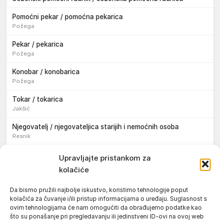
Pomoćni pekar / pomoćna pekarica
Požega
Pekar / pekarica
Požega
Konobar / konobarica
Požega
Tokar / tokarica
Jakšić
Njegovatelj / njegovateljica starijih i nemoćnih osoba
Resnik
Konobar / konobarica
Upravljajte pristankom za
Požega
kolačiće
Bravar / bravarica
Da bismo pružili najbolje iskustvo, koristimo tehnologije poput
Jakšić
kolačića za čuvanje i/ili pristup informacijama o uređaju. Suglasnost s
ovim tehnologijama će nam omogućiti da obrađujemo podatke kao
Vozač / vozačica teretnog vozila s poluprikolicom
što su ponašanje pri pregledavanju ili jedinstveni ID-ovi na ovoj web
Požega