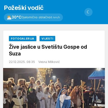
Požeški vodič
☾
30°C
Djelomično oblačno
8 km/h
FOTOGALERIJA
VIJESTI
Žive jaslice u Svetištu Gospe od
Suza
22.12.2025. 08:35
Vesna Milković