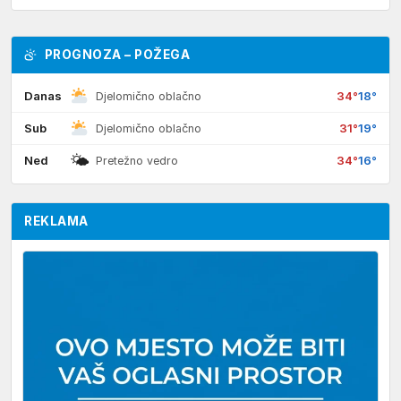
PROGNOZA – POŽEGA
Danas
34°
18°
Djelomično oblačno
Sub
31°
19°
Djelomično oblačno
🌤
Ned
34°
16°
Pretežno vedro
REKLAMA