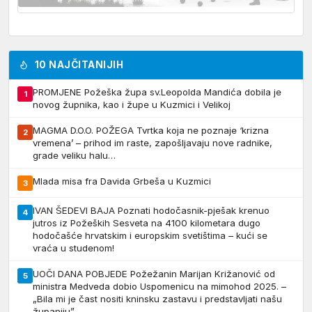
10 NAJČITANIJIH
PROMJENE Požeška župa sv.Leopolda Mandića dobila je
1
novog župnika, kao i župe u Kuzmici i Velikoj
MAGMA D.O.O. POŽEGA Tvrtka koja ne poznaje ‘krizna
2
vremena’ – prihod im raste, zapošljavaju nove radnike,
grade veliku halu…
Mlada misa fra Davida Grbeša u Kuzmici
3
IVAN ŠEDEVI BAJA Poznati hodočasnik-pješak krenuo
4
jutros iz Požeških Sesveta na 4100 kilometara dugo
hodočašće hrvatskim i europskim svetištima – kući se
vraća u studenom!
UOČI DANA POBJEDE Požežanin Marijan Križanović od
5
ministra Medveda dobio Uspomenicu na mimohod 2025. –
„Bila mi je čast nositi kninsku zastavu i predstavljati našu
županiju”