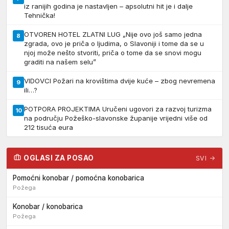
iz ranijih godina je nastavljen – apsolutni hit je i dalje
Tehnička!
OTVOREN HOTEL ZLATNI LUG „Nije ovo još samo jedna
8
zgrada, ovo je priča o ljudima, o Slavoniji i tome da se u
njoj može nešto stvoriti, priča o tome da se snovi mogu
graditi na našem selu”
VIDOVCI Požari na krovištima dvije kuće – zbog nevremena
9
ili…?
POTPORA PROJEKTIMA Uručeni ugovori za razvoj turizma
10
na području Požeško-slavonske županije vrijedni više od
212 tisuća eura
OGLASI ZA POSAO
SVI →
Pomoćni konobar / pomoćna konobarica
Požega
Konobar / konobarica
Požega