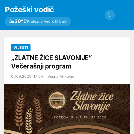
Požeški vodič
☾
🌤
30°C
Pretežno vedro
13 km/h
VIJESTI
„ZLATNE ŽICE SLAVONIJE”
Večerašnji program
07.09.2025. 17:04
Vesna Milković