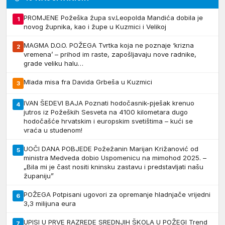
PROMJENE Požeška župa sv.Leopolda Mandića dobila je
1
novog župnika, kao i župe u Kuzmici i Velikoj
MAGMA D.O.O. POŽEGA Tvrtka koja ne poznaje ‘krizna
2
vremena’ – prihod im raste, zapošljavaju nove radnike,
grade veliku halu…
Mlada misa fra Davida Grbeša u Kuzmici
3
IVAN ŠEDEVI BAJA Poznati hodočasnik-pješak krenuo
4
jutros iz Požeških Sesveta na 4100 kilometara dugo
hodočašće hrvatskim i europskim svetištima – kući se
vraća u studenom!
UOČI DANA POBJEDE Požežanin Marijan Križanović od
5
ministra Medveda dobio Uspomenicu na mimohod 2025. –
„Bila mi je čast nositi kninsku zastavu i predstavljati našu
županiju”
POŽEGA Potpisani ugovori za opremanje hladnjače vrijedni
6
3,3 milijuna eura
UPISI U PRVE RAZREDE SREDNJIH ŠKOLA U POŽEGI Trend
7