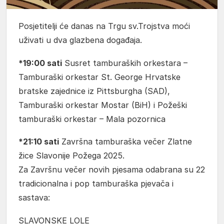
Posjetitelji će danas na Trgu sv.Trojstva moći
uživati u dva glazbena događaja.
*19:00 sati
Susret tamburaških orkestara –
Tamburaški orkestar St. George Hrvatske
bratske zajednice iz Pittsburgha (SAD),
Tamburaški orkestar Mostar (BiH) i Požeški
tamburaški orkestar – Mala pozornica
*21:10 sati
Završna tamburaška večer Zlatne
žice Slavonije Požega 2025.
Za Završnu večer novih pjesama odabrana su 22
tradicionalna i pop tamburaška pjevača i
sastava:
SLAVONSKE LOLE