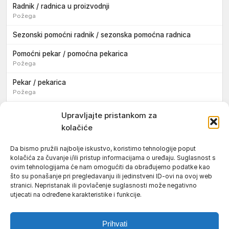
Radnik / radnica u proizvodnji
Požega
Sezonski pomoćni radnik / sezonska pomoćna radnica
Pomoćni pekar / pomoćna pekarica
Požega
Pekar / pekarica
Požega
Konobar / konobarica
Upravljajte pristankom za
Požega
kolačiće
Velika
Da bismo pružili najbolje iskustvo, koristimo tehnologije poput
kolačića za čuvanje i/ili pristup informacijama o uređaju. Suglasnost s
Tokar / tokarica
ovim tehnologijama će nam omogućiti da obrađujemo podatke kao
Jakšić
što su ponašanje pri pregledavanju ili jedinstveni ID-ovi na ovoj web
stranici. Nepristanak ili povlačenje suglasnosti može negativno
Njegovatelj / njegovateljica starijih i nemoćnih osoba
utjecati na određene karakteristike i funkcije.
Resnik
Prihvati