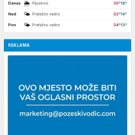
🌦
Danas
30°
18°
Pljuskovi
🌤
Ned
32°
14°
Pretežno vedro
🌤
Pon
34°
13°
Pretežno vedro
REKLAMA