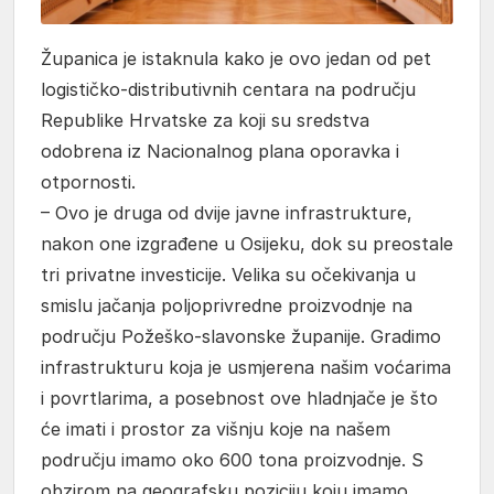
Županica je istaknula kako je ovo jedan od pet
logističko-distributivnih centara na području
Republike Hrvatske za koji su sredstva
odobrena iz Nacionalnog plana oporavka i
otpornosti.
– Ovo je druga od dvije javne infrastrukture,
nakon one izgrađene u Osijeku, dok su preostale
tri privatne investicije. Velika su očekivanja u
smislu jačanja poljoprivredne proizvodnje na
području Požeško-slavonske županije. Gradimo
infrastrukturu koja je usmjerena našim voćarima
i povrtlarima, a posebnost ove hladnjače je što
će imati i prostor za višnju koje na našem
području imamo oko 600 tona proizvodnje. S
obzirom na geografsku poziciju koju imamo,