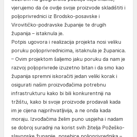
vjerujemo da će ovdje svoje proizvode skladištiti i
poljoprivrednici iz Brodsko-posavske i
Virovitičko-podravske županije te drugih
županija – istaknula je.
Potpis ugovora i realizacija projekta nosi veliku
poruku poljoprivrednicima, istaknula je županica.
– Ovim projektom šaljemo jaku poruku da nam je
razvoj poljoprivrede izuzetno bitan i da smo kao
županija spremni iskoračiti jedan veliki korak i
osigurati našim proizvođačima potrebnu
infrastrukturu kako bi bili konkurentniji na
tržištu, kako bi svoje proizvode prodavali kada
im je cijena najprihvatljivija, a ne onda kada
moraju. Izvođačima želim puno uspjeha i nadam
se dobroj suradnji na korist svih žitelja Požeško-
slavonske županije, posebice poljoprivrednika –