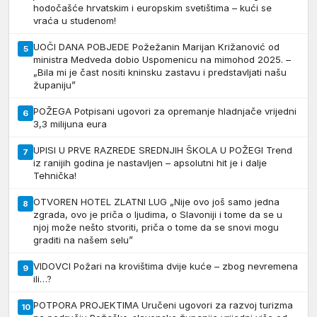
hodočašće hrvatskim i europskim svetištima – kući se
vraća u studenom!
UOČI DANA POBJEDE Požežanin Marijan Križanović od
5
ministra Medveda dobio Uspomenicu na mimohod 2025. –
„Bila mi je čast nositi kninsku zastavu i predstavljati našu
županiju”
POŽEGA Potpisani ugovori za opremanje hladnjače vrijedni
6
3,3 milijuna eura
UPISI U PRVE RAZREDE SREDNJIH ŠKOLA U POŽEGI Trend
7
iz ranijih godina je nastavljen – apsolutni hit je i dalje
Tehnička!
OTVOREN HOTEL ZLATNI LUG „Nije ovo još samo jedna
8
zgrada, ovo je priča o ljudima, o Slavoniji i tome da se u
njoj može nešto stvoriti, priča o tome da se snovi mogu
graditi na našem selu”
VIDOVCI Požari na krovištima dvije kuće – zbog nevremena
9
ili…?
POTPORA PROJEKTIMA Uručeni ugovori za razvoj turizma
10