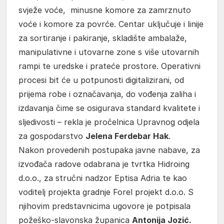
svježe voće, minusne komore za zamrznuto
voće i komore za povrće. Centar uključuje i linije
za sortiranje i pakiranje, skladište ambalaže,
manipulativne i utovarne zone s više utovarnih
rampi te uredske i prateće prostore. Operativni
procesi bit će u potpunosti digitalizirani, od
prijema robe i označavanja, do vođenja zaliha i
izdavanja čime se osigurava standard kvalitete i
sljedivosti – rekla je pročelnica Upravnog odjela
za gospodarstvo
Jelena Ferdebar Hak
.
Nakon provedenih postupaka javne nabave, za
izvođača radove odabrana je tvrtka Hidroing
d.o.o., za stručni nadzor Eptisa Adria te kao
voditelj projekta gradnje Forel projekt d.o.o. S
njihovim predstavnicima ugovore je potpisala
požeško-slavonska županica
Antonija Jozić.