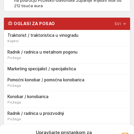
na području Požeško-slavonske županije vrijedni više od
212 tisuća eura
OGLASI ZA POSAO
SVI →
Traktorist / traktoristica u vinogradu
Kaptol
Radnik / radnica u metalnom pogonu
Požega
Marketing specijalist / specijalistica
Pomoćni konobar / pomoćna konobarica
Požega
Konobar / konobarica
Požega
Radnik / radnica u proizvodnji
Požega
Sezonski pomoćni radnik / sezonska pomoćna radnica
Upravljajte pristankom za