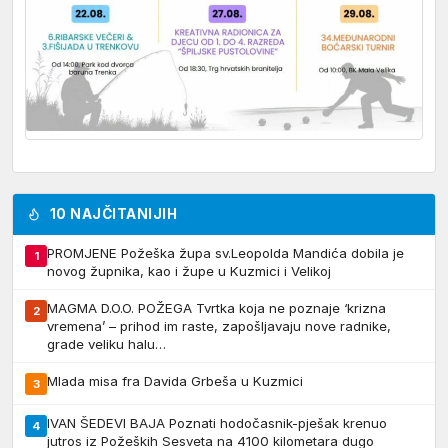
10 NAJČITANIJIH
PROMJENE Požeška župa sv.Leopolda Mandića dobila je
1
novog župnika, kao i župe u Kuzmici i Velikoj
MAGMA D.O.O. POŽEGA Tvrtka koja ne poznaje ‘krizna
2
vremena’ – prihod im raste, zapošljavaju nove radnike,
grade veliku halu…
Mlada misa fra Davida Grbeša u Kuzmici
3
IVAN ŠEDEVI BAJA Poznati hodočasnik-pješak krenuo
4
jutros iz Požeških Sesveta na 4100 kilometara dugo