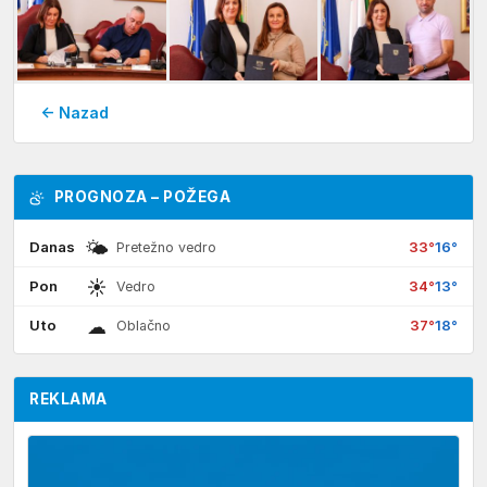
← Nazad
PROGNOZA – POŽEGA
🌤
Danas
33°
16°
Pretežno vedro
☀
Pon
34°
13°
Vedro
☁
Uto
37°
18°
Oblačno
REKLAMA