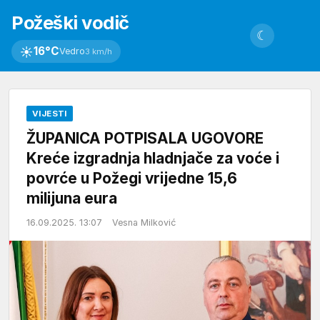
Požeški vodič
☾
☀
16°C
Vedro
3 km/h
VIJESTI
ŽUPANICA POTPISALA UGOVORE
Kreće izgradnja hladnjače za voće i
povrće u Požegi vrijedne 15,6
milijuna eura
16.09.2025. 13:07
Vesna Milković