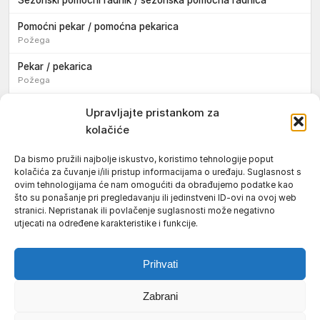
Pomoćni pekar / pomoćna pekarica
Požega
Pekar / pekarica
Požega
Konobar / konobarica
Upravljajte pristankom za
Požega
kolačiće
Velika
Da bismo pružili najbolje iskustvo, koristimo tehnologije poput
kolačića za čuvanje i/ili pristup informacijama o uređaju. Suglasnost s
Tokar / tokarica
ovim tehnologijama će nam omogućiti da obrađujemo podatke kao
Jakšić
što su ponašanje pri pregledavanju ili jedinstveni ID-ovi na ovoj web
stranici. Nepristanak ili povlačenje suglasnosti može negativno
Njegovatelj / njegovateljica starijih i nemoćnih osoba
utjecati na određene karakteristike i funkcije.
Resnik
Prihvati
Zabrani
Uvjeti korištenja
Impressum
Politika kolačića (EU)