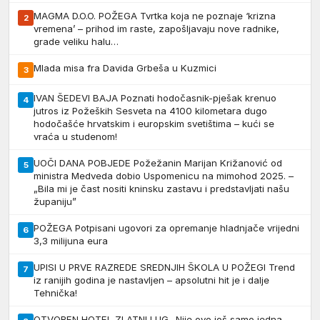
MAGMA D.O.O. POŽEGA Tvrtka koja ne poznaje ‘krizna
2
vremena’ – prihod im raste, zapošljavaju nove radnike,
grade veliku halu…
Mlada misa fra Davida Grbeša u Kuzmici
3
IVAN ŠEDEVI BAJA Poznati hodočasnik-pješak krenuo
4
jutros iz Požeških Sesveta na 4100 kilometara dugo
hodočašće hrvatskim i europskim svetištima – kući se
vraća u studenom!
UOČI DANA POBJEDE Požežanin Marijan Križanović od
5
ministra Medveda dobio Uspomenicu na mimohod 2025. –
„Bila mi je čast nositi kninsku zastavu i predstavljati našu
županiju”
POŽEGA Potpisani ugovori za opremanje hladnjače vrijedni
6
3,3 milijuna eura
UPISI U PRVE RAZREDE SREDNJIH ŠKOLA U POŽEGI Trend
7
iz ranijih godina je nastavljen – apsolutni hit je i dalje
Tehnička!
OTVOREN HOTEL ZLATNI LUG „Nije ovo još samo jedna