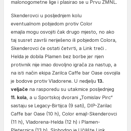
malonogometne lige i plasirao se u Prvu ŽMNL.
Skenderovci u posljednjem kolu
eventualnom pobjedom protiv Color
emajla
mogu osvojiti čak drugo mjesto, no ako
taj susret završi neriješeno ili pobjedom Colora,
Skenderovci će ostati četvrti, a Link treći .
Helda je dobila Plamen bez borbe jer njen
protivnik nije imao dovoljno igrača za nastup, a
na isti način ekipa Zarilca Caffe bar Oase osvojila
je bodove protiv
Vladorene. U nedjelju
13.
veljače
na rasporedu su utakmice posljednjeg
11. kola
, a u Sportskoj dvorani „Tomislav Pirc“
sastaju se
Legacy-Birtijca (9 sati), DIP-Zarilac
Caffe bar Oase (10 h), Color emajl-Skenderovci
(11 h), Vladorena-Helda (12 h) i Plamen-
Pleternica (13 h). Slobodno je
Učilište Link.