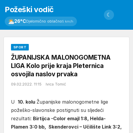
Požeški vodič
☾
26°C
Djelomično oblačno
5 km/h
SPORT
ŽUPANIJSKA MALONOGOMETNA
LIGA Kolo prije kraja Pleternica
osvojila naslov prvaka
09.02.2022. 11:15
Ivica Tomić
U
10. kolu
Županijske malonogometne lige
požeško-slavonske postignuti su sljedeći
rezultati:
Birtijca -Color emajl 1:8
, Helda-
Plamen 3:0 bb, Skenderovci – Učilište Link 3:2,