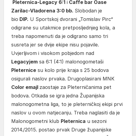
Pleternica-Legacy 6:1
i
Caffe bar Oase
Zarilac-Vladorena 3:0 bb.
Slobodan je
bio
DIP.
U Sportskoj dvorani „Tomislav Pirc“
odigrane su utakmice pretposljednjeg kola, a
treba napomenuti da je odigrano samo tri
susreta jer se dvije ekipe nisu pojavile.
Uvjerljivom i visokom pobjedom nad
Legacyjem
sa 6:1 (4:1) malonogometaši
Pleternice
su kolo prije kraja s 25 bodova
osigurali naslov prvaka. Drugoplasirani MNK
Color emajl
zaostaje za Pleterničanima pet
bodova. Otkada se igra jedna Županijska
malonogometna liga, to je pleterničkoj ekipi prvi
naslov u ovom natjecanju. Treba naglasiti da je
Malonogometni klub
Pleternica
u sezoni
2014./2015. postao prvak Druge županijske