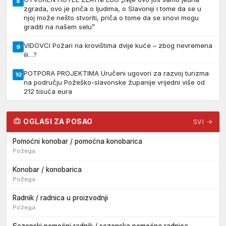
8
zgrada, ovo je priča o ljudima, o Slavoniji i tome da se u
njoj može nešto stvoriti, priča o tome da se snovi mogu
graditi na našem selu”
VIDOVCI Požari na krovištima dvije kuće – zbog nevremena
9
ili…?
POTPORA PROJEKTIMA Uručeni ugovori za razvoj turizma
10
na području Požeško-slavonske županije vrijedni više od
212 tisuća eura
OGLASI ZA POSAO
SVI →
Pomoćni konobar / pomoćna konobarica
Požega
Konobar / konobarica
Požega
Radnik / radnica u proizvodnji
Požega
Sezonski pomoćni radnik / sezonska pomoćna radnica