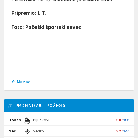
Pripremio: I. T.
Foto: Požeški športski savez
← Nazad
PROGNOZA – POŽEGA
🌦
Danas
30°
19°
Pljuskovi
☀
Ned
32°
14°
Vedro