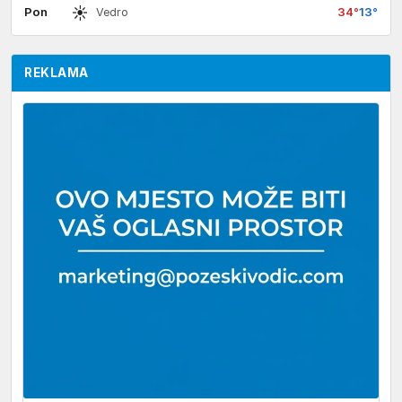
☀
Pon
34°
13°
Vedro
REKLAMA