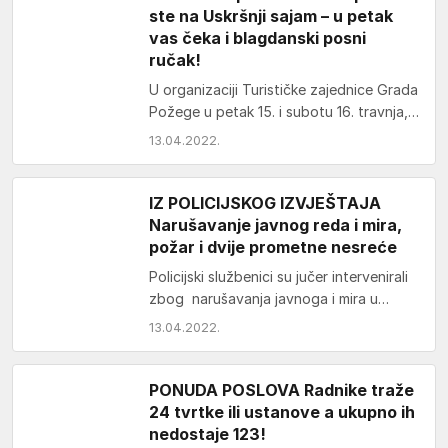
ste na Uskršnji sajam – u petak
vas čeka i blagdanski posni
ručak!
U organizaciji Turističke zajednice Grada
Požege u petak 15. i subotu 16. travnja,
u šetališnoj zoni održat će se
13.04.2022.
tradicionalni…
IZ POLICIJSKOG IZVJEŠTAJA
Narušavanje javnog reda i mira,
požar i dvije prometne nesreće
Policijski službenici su jučer intervenirali
zbog narušavanja javnoga i mira u
Pakracu, požara na otvorenom
13.04.2022.
prostoru u Poljanskoj te dviju…
PONUDA POSLOVA Radnike traže
24 tvrtke ili ustanove a ukupno ih
nedostaje 123!