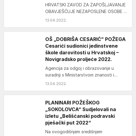
HRVATSKI ZAVOD ZA ZAPOŠLJAVANJE
OBAVJEŠĆUJE NEZAPOSLENE OSOBE O
MOGUĆNOSTIMA ZAPOSLENJA I
13.04.2022.
POTREBAMA ZA RADNICIMA NA
PODRUČJU P O Ž E…
OŠ „DOBRIŠA CESARIĆ” POŽEGA
Cesarići sudionici jedinstvene
škole darovitosti u Hrvatskoj –
Novigradsko proljeće 2022.
Agencija za odgoj i obrazovanje u
suradnji s Ministarstvom znanosti i
obrazovanja, i Osnovnom školom –
13.04.2022.
Scuola elementare Rivarela, Novigrad…
PLANINARI POŽEŠKOG
„SOKOLOVCA“ Sudjelovali na
izletu „Belišćanski podravski
pješački put 2022“
Na ovogodišnjem središnjem