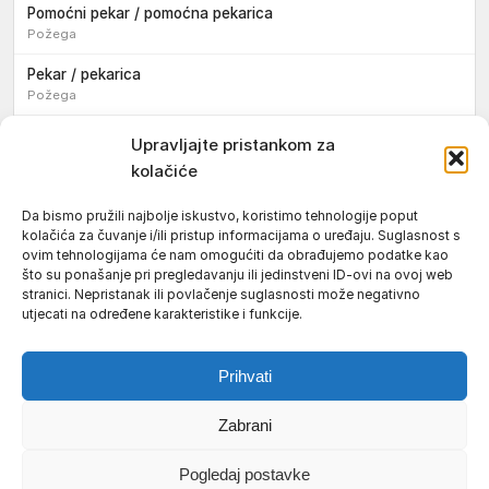
Pomoćni pekar / pomoćna pekarica
Požega
Pekar / pekarica
Požega
Konobar / konobarica
Upravljajte pristankom za
Požega
kolačiće
Velika
Da bismo pružili najbolje iskustvo, koristimo tehnologije poput
kolačića za čuvanje i/ili pristup informacijama o uređaju. Suglasnost s
Tokar / tokarica
ovim tehnologijama će nam omogućiti da obrađujemo podatke kao
Jakšić
što su ponašanje pri pregledavanju ili jedinstveni ID-ovi na ovoj web
stranici. Nepristanak ili povlačenje suglasnosti može negativno
Njegovatelj / njegovateljica starijih i nemoćnih osoba
utjecati na određene karakteristike i funkcije.
Resnik
Prihvati
Zabrani
Uvjeti korištenja
Impressum
Politika kolačića (EU)
Pogledaj postavke
Pravila privatnosti