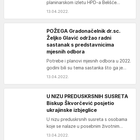
planinarskom izletu HPD-a Belišće
“Belišćanski podravski pješački put
13.04.2022.
2022“ (BPPP) okupilo se oko 170
planinara, mladih i…
POŽEGA Gradonačelnik dr.sc.
Željko Glavić održao radni
sastanak s predstavnicima
mjesnih odbora
Potrebe i planovi mjesnih odbora u 2022.
godini bili su tema sastanka što ga je
gradonačelnik dr.sc. Željko Glavić
13.04.2022.
održao…
U NIZU PREDUSKRSNIH SUSRETA
Biskup Škvorčević posjetio
ukrajinske izbjeglice
U nizu preduskrsnih susreta s osobama
koje se nalaze u posebnim životnim
okolnostima te u okviru nastojanja
13.04.2022.
Požeške biskupije da…