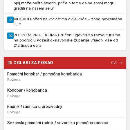
njoj može nešto stvoriti, priča o tome da se snovi mogu
graditi na našem selu”
VIDOVCI Požari na krovištima dvije kuće – zbog nevremena
9
ili…?
POTPORA PROJEKTIMA Uručeni ugovori za razvoj turizma
10
na području Požeško-slavonske županije vrijedni više od
212 tisuća eura
OGLASI ZA POSAO
SVI →
Pomoćni konobar / pomoćna konobarica
Požega
Konobar / konobarica
Požega
Radnik / radnica u proizvodnji
Požega
Sezonski pomoćni radnik / sezonska pomoćna radnica