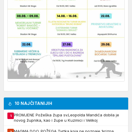
10 NAJČITANIJIH
PROMJENE Požeška župa sv.Leopolda Mandića dobila je
1
novog župnika, kao i župe u Kuzmici i Velikoj
MAGMA D.O.O. POŽEGA Tvrtka koja ne poznaje ‘krizna