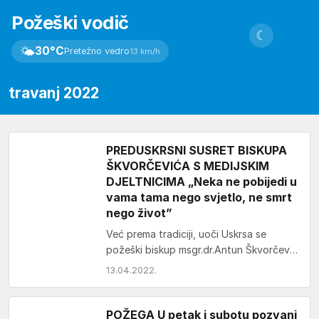
Požeški vodič
☾
🌤
30°C
Pretežno vedro
13 km/h
travanj 2022
PREDUSKRSNI SUSRET BISKUPA
ŠKVORČEVIĆA S MEDIJSKIM
DJELTNICIMA „Neka ne pobijedi u
vama tama nego svjetlo, ne smrt
nego život”
Već prema tradiciji, uoči Uskrsa se
požeški biskup msgr.dr.Antun Škvorčević
sastao s novinarima i drugim medijskim
13.04.2022.
djelatnicima. U Dvorani bl.…
POŽEGA U petak i subotu pozvani