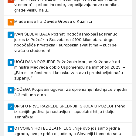
2
vremena’ – prihod im raste, zapošljavaju nove radnike,
grade veliku halu…
Mlada misa fra Davida Grbeša u Kuzmici
3
IVAN ŠEDEVI BAJA Poznati hodočasnik-pješak krenuo
4
jutros iz Požeških Sesveta na 4100 kilometara dugo
hodočašće hrvatskim i europskim svetištima – kući se
vraća u studenom!
UOČI DANA POBJEDE Požežanin Marijan Križanović od
5
ministra Medveda dobio Uspomenicu na mimohod 2025. –
„Bila mi je čast nositi kninsku zastavu i predstavljati našu
županiju”
POŽEGA Potpisani ugovori za opremanje hladnjače vrijedni
6
3,3 milijuna eura
UPISI U PRVE RAZREDE SREDNJIH ŠKOLA U POŽEGI Trend
7
iz ranijih godina je nastavljen – apsolutni hit je i dalje
Tehnička!
OTVOREN HOTEL ZLATNI LUG „Nije ovo još samo jedna
8
zgrada, ovo je priča o ljudima, o Slavoniji i tome da se u