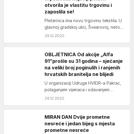
otvorila je vlastitu trgovinu i
zaposlila se!
Pleternica ima novu trgovinu tekstila. U
glavnoj gradskoj ulici, Švearovoj, netom
prije Božića otvorila ju je Ivana Šunjo i
29.12.2022.
tako…
OBLJETNICA Od akcije „Alfa
91”prošle su 31 godina – sjećanje
na veliki broj poginulih i ranjenih
hrvatskih branitelja ne blijedi
U organizaciji Udruge HVIDR-a Pakrac,
polaganjem vijenaca i odavanjem
počasti kod spomen-obilježja poginulim
29.12.2022.
braniteljima 104. brigade HV-a na
Kragujskom putu,…
MIRAN DAN Dvije prometne
nesreće i jedan bijeg s mjesta
prometne nesreće