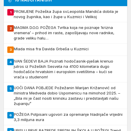
10 NAJČITANIJIH
PROMJENE Požeška župa sv.Leopolda Mandića dobila je
1
novog župnika, kao i župe u Kuzmici i Velikoj
MAGMA D.O.O. POŽEGA Tvrtka koja ne poznaje ‘krizna
2
vremena’ – prihod im raste, zapošljavaju nove radnike,
grade veliku halu…
Mlada misa fra Davida Grbeša u Kuzmici
3
IVAN ŠEDEVI BAJA Poznati hodočasnik-pješak krenuo
4
jutros iz Požeških Sesveta na 4100 kilometara dugo
hodočašće hrvatskim i europskim svetištima – kući se
vraća u studenom!
UOČI DANA POBJEDE Požežanin Marijan Križanović od
5
ministra Medveda dobio Uspomenicu na mimohod 2025. –
„Bila mi je čast nositi kninsku zastavu i predstavljati našu
županiju”
POŽEGA Potpisani ugovori za opremanje hladnjače vrijedni
6
3,3 milijuna eura
UPISI U PRVE RAZREDE SREDNJIH ŠKOLA U POŽEGI Trend