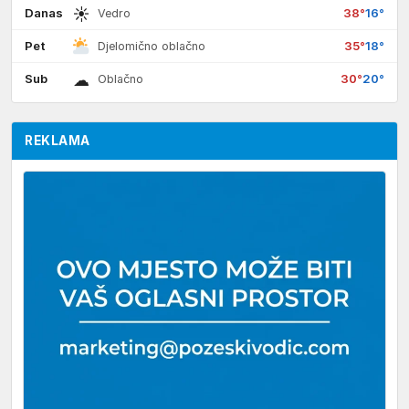
☀
Danas
38°
16°
Vedro
Pet
35°
18°
Djelomično oblačno
☁
Sub
30°
20°
Oblačno
REKLAMA