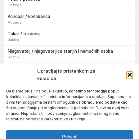
Požega
Konobar / konobarica
Požega
Tokar / tokarica
Jakšić
Njegovatelj / njegovateljica starijih i nemoćnih osoba
Resnik
Konobar / konobarica
Upravljajte pristankom za
Požega
kolačiće
Bravar / bravarica
Da bismo pružili najbolje iskustvo, koristimo tehnologije poput
Jakšić
kolačića za čuvanje i/ili pristup informacijama o uređaju. Suglasnost s
ovim tehnologijama će nam omogućiti da obrađujemo podatke kao
Vozač / vozačica teretnog vozila s poluprikolicom
što su ponašanje pri pregledavanju ili jedinstveni ID-ovi na ovoj web
Požega
stranici. Nepristanak ili povlačenje suglasnosti može negativno
utjecati na određene karakteristike i funkcije.
Pomoćnik/ica u nastavi
Prihvati