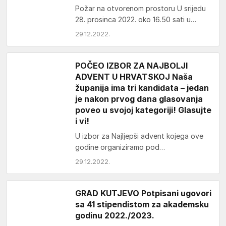
Požar na otvorenom prostoru U srijedu
28. prosinca 2022. oko 16.50 sati u
mjestu Sulkovci, na neutvrđeni način je
29.12.2022.
došlo…
POČEO IZBOR ZA NAJBOLJI
ADVENT U HRVATSKOJ Naša
županija ima tri kandidata – jedan
je nakon prvog dana glasovanja
poveo u svojoj kategoriji! Glasujte
i vi!
U izbor za Najljepši advent kojega ove
godine organiziramo pod
pokroviteljstvom Ministarstva turizma i
29.12.2022.
sporta uključila su se 53 grada…
GRAD KUTJEVO Potpisani ugovori
sa 41 stipendistom za akademsku
godinu 2022./2023.