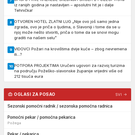
7
iz ranijih godina je nastavljen – apsolutni hit je i dalje
Tehnička!
OTVOREN HOTEL ZLATNI LUG „Nije ovo još samo jedna
8
zgrada, ovo je priča o ljudima, o Slavoniji i tome da se u
njoj može nešto stvoriti, priča o tome da se snovi mogu
graditi na našem selu”
VIDOVCI Požari na krovištima dvije kuće – zbog nevremena
9
ili…?
POTPORA PROJEKTIMA Uručeni ugovori za razvoj turizma
10
na području Požeško-slavonske županije vrijedni više od
212 tisuća eura
OGLASI ZA POSAO
SVI →
Sezonski pomoćni radnik / sezonska pomoćna radnica
Pomoćni pekar / pomoćna pekarica
Požega
Pekar / pekarica