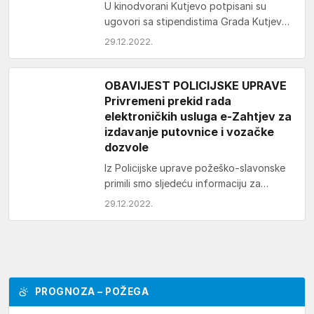
U kinodvorani Kutjevo potpisani su
ugovori sa stipendistima Grada Kutjeva
za akademsku godinu 2022./2023.
29.12.2022.
Stipendiju u iznosu od 700 kuna…
OBAVIJEST POLICIJSKE UPRAVE
Privremeni prekid rada
elektroničkih usluga e-Zahtjev za
izdavanje putovnice i vozačke
dozvole
Iz Policijske uprave požeško-slavonske
primili smo sljedeću informaciju za
građane: Zbog potrebe prilagodbi
29.12.2022.
sustava navedene usluge neće biti
dostupne na…
PROGNOZA – POŽEGA