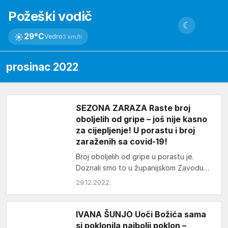
Požeški vodič
☾
☀
29°C
Vedro
3 km/h
prosinac 2022
SEZONA ZARAZA Raste broj
oboljelih od gripe – još nije kasno
za cijepljenje! U porastu i broj
zaraženih sa covid-19!
Broj oboljelih od gripe u porastu je.
Doznali smo to u županijskom Zavodu
za javno zdravstvo. – U posljednjih
29.12.2022.
deset…
IVANA ŠUNJO Uoči Božića sama
si poklonila najbolji poklon –