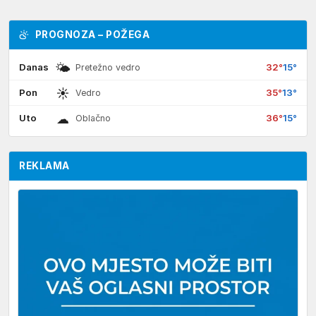
PROGNOZA – POŽEGA
🌤
Danas
32°
15°
Pretežno vedro
☀
Pon
35°
13°
Vedro
☁
Uto
36°
15°
Oblačno
REKLAMA