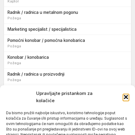
Kaptol
Radnik / radnica u metalnom pogonu
Požega
Marketing specijalist / specijalistica
Pomoćni konobar / pomoćna konobarica
Požega
Konobar / konobarica
Požega
Radnik / radnica u proizvodnji
Požega
Sezonski pomoćni radnik / sezonska pomoćna radnica
Upravljajte pristankom za
kolačiće
Pomoćni pekar / pomoćna pekarica
Požega
Da bismo pružili najbolje iskustvo, koristimo tehnologije poput
kolačića za čuvanje i/ili pristup informacijama o uređaju. Suglasnost s
Pekar / pekarica
ovim tehnologijama će nam omogućiti da obrađujemo podatke kao
Požega
što su ponašanje pri pregledavanju ili jedinstveni ID-ovi na ovoj web
stranici. Nepristanak ili povlačenje suglasnosti može negativno