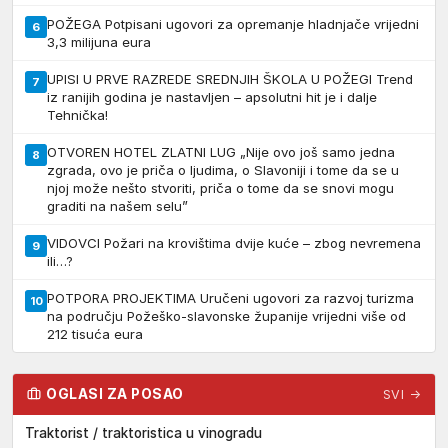
POŽEGA Potpisani ugovori za opremanje hladnjače vrijedni
6
3,3 milijuna eura
UPISI U PRVE RAZREDE SREDNJIH ŠKOLA U POŽEGI Trend
7
iz ranijih godina je nastavljen – apsolutni hit je i dalje
Tehnička!
OTVOREN HOTEL ZLATNI LUG „Nije ovo još samo jedna
8
zgrada, ovo je priča o ljudima, o Slavoniji i tome da se u
njoj može nešto stvoriti, priča o tome da se snovi mogu
graditi na našem selu”
VIDOVCI Požari na krovištima dvije kuće – zbog nevremena
9
ili…?
POTPORA PROJEKTIMA Uručeni ugovori za razvoj turizma
10
na području Požeško-slavonske županije vrijedni više od
212 tisuća eura
OGLASI ZA POSAO
SVI →
Traktorist / traktoristica u vinogradu