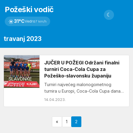
Požeški vodič
☾
☀
31°C
Vedro
7 km/h
travanj 2023
JUČER U POŽEGI Održani finalni
turniri Coca-Cola Cupa za
Požeško-slavonsku županiju
Turniri najvećeg malonogometnog
turnira u Europi, Coca-Cola Cupa danas
su održani u Požeško-slavonskoj
14.04.2023.
županiji, a Požega je bila domaćin
županijske…
«
1
2