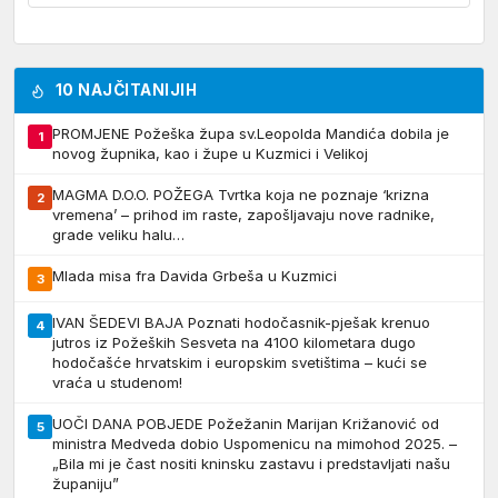
10 NAJČITANIJIH
PROMJENE Požeška župa sv.Leopolda Mandića dobila je
1
novog župnika, kao i župe u Kuzmici i Velikoj
MAGMA D.O.O. POŽEGA Tvrtka koja ne poznaje ‘krizna
2
vremena’ – prihod im raste, zapošljavaju nove radnike,
grade veliku halu…
Mlada misa fra Davida Grbeša u Kuzmici
3
IVAN ŠEDEVI BAJA Poznati hodočasnik-pješak krenuo
4
jutros iz Požeških Sesveta na 4100 kilometara dugo
hodočašće hrvatskim i europskim svetištima – kući se
vraća u studenom!
UOČI DANA POBJEDE Požežanin Marijan Križanović od
5
ministra Medveda dobio Uspomenicu na mimohod 2025. –
„Bila mi je čast nositi kninsku zastavu i predstavljati našu
županiju”