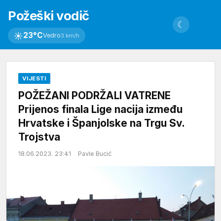
Požeški vodič
☾
☀
23°C
Vedro
3 km/h
VIJESTI
POŽEŽANI PODRŽALI VATRENE
Prijenos finala Lige nacija između
Hrvatske i Španjolske na Trgu Sv.
Trojstva
18.06.2023. 23:41
Pavle Bucić