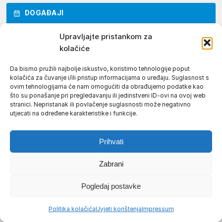
DOGAĐAJI
Upravljajte pristankom za
kolačiće
Da bismo pružili najbolje iskustvo, koristimo tehnologije poput
kolačića za čuvanje i/ili pristup informacijama o uređaju. Suglasnost s
ovim tehnologijama će nam omogućiti da obrađujemo podatke kao
što su ponašanje pri pregledavanju ili jedinstveni ID-ovi na ovoj web
stranici. Nepristanak ili povlačenje suglasnosti može negativno
utjecati na određene karakteristike i funkcije.
Prihvati
Zabrani
Pogledaj postavke
Politika kolačića
Uvjeti korištenja
Impressum