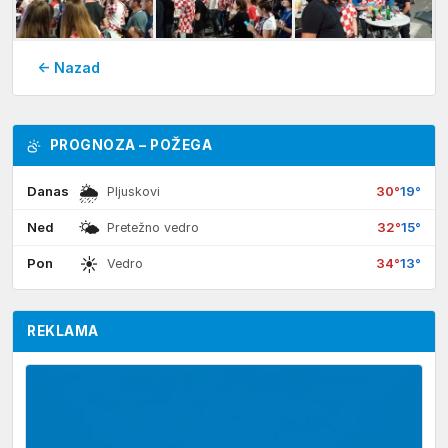
← Nazad
PROGNOZA – POŽEGA
🌦
Danas
30°
19°
Pljuskovi
🌤
Ned
32°
15°
Pretežno vedro
☀
Pon
34°
13°
Vedro
REKLAMA