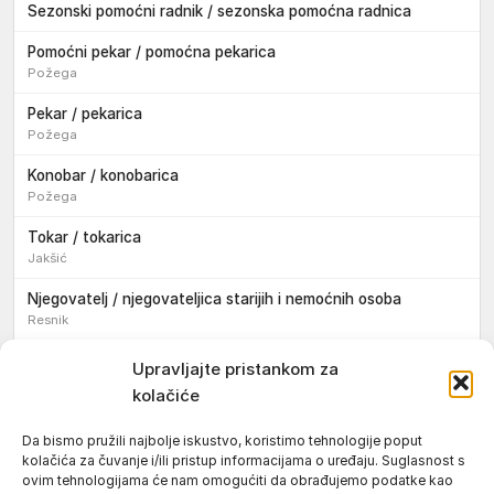
Sezonski pomoćni radnik / sezonska pomoćna radnica
Pomoćni pekar / pomoćna pekarica
Požega
Pekar / pekarica
Požega
Konobar / konobarica
Požega
Tokar / tokarica
Jakšić
Njegovatelj / njegovateljica starijih i nemoćnih osoba
Resnik
Konobar / konobarica
Upravljajte pristankom za
Požega
kolačiće
Bravar / bravarica
Da bismo pružili najbolje iskustvo, koristimo tehnologije poput
Jakšić
kolačića za čuvanje i/ili pristup informacijama o uređaju. Suglasnost s
ovim tehnologijama će nam omogućiti da obrađujemo podatke kao
Vozač / vozačica teretnog vozila s poluprikolicom