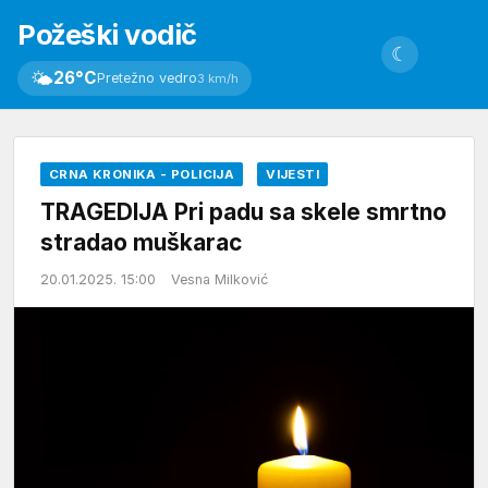
Požeški vodič
☾
🌤
26°C
Pretežno vedro
3 km/h
CRNA KRONIKA - POLICIJA
VIJESTI
TRAGEDIJA Pri padu sa skele smrtno
stradao muškarac
20.01.2025. 15:00
Vesna Milković