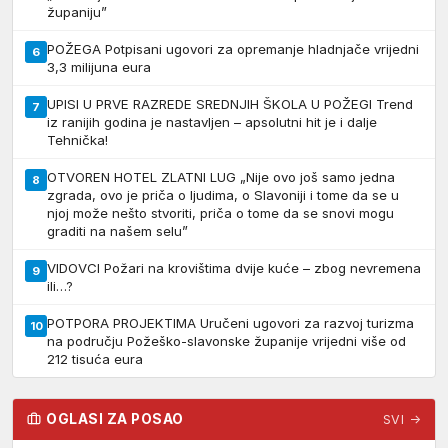
županiju”
POŽEGA Potpisani ugovori za opremanje hladnjače vrijedni
6
3,3 milijuna eura
UPISI U PRVE RAZREDE SREDNJIH ŠKOLA U POŽEGI Trend
7
iz ranijih godina je nastavljen – apsolutni hit je i dalje
Tehnička!
OTVOREN HOTEL ZLATNI LUG „Nije ovo još samo jedna
8
zgrada, ovo je priča o ljudima, o Slavoniji i tome da se u
njoj može nešto stvoriti, priča o tome da se snovi mogu
graditi na našem selu”
VIDOVCI Požari na krovištima dvije kuće – zbog nevremena
9
ili…?
POTPORA PROJEKTIMA Uručeni ugovori za razvoj turizma
10
na području Požeško-slavonske županije vrijedni više od
212 tisuća eura
OGLASI ZA POSAO
SVI →