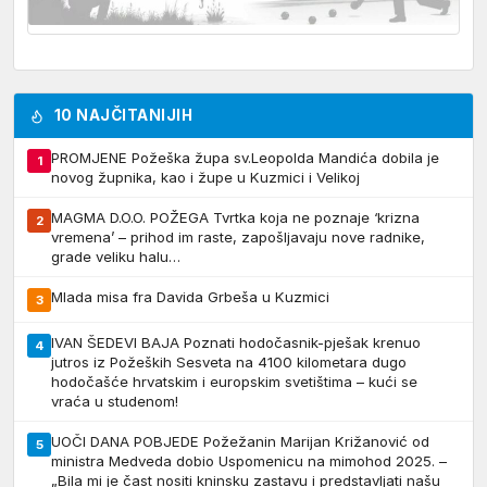
10 NAJČITANIJIH
PROMJENE Požeška župa sv.Leopolda Mandića dobila je
1
novog župnika, kao i župe u Kuzmici i Velikoj
MAGMA D.O.O. POŽEGA Tvrtka koja ne poznaje ‘krizna
2
vremena’ – prihod im raste, zapošljavaju nove radnike,
grade veliku halu…
Mlada misa fra Davida Grbeša u Kuzmici
3
IVAN ŠEDEVI BAJA Poznati hodočasnik-pješak krenuo
4
jutros iz Požeških Sesveta na 4100 kilometara dugo
hodočašće hrvatskim i europskim svetištima – kući se
vraća u studenom!
UOČI DANA POBJEDE Požežanin Marijan Križanović od
5
ministra Medveda dobio Uspomenicu na mimohod 2025. –
„Bila mi je čast nositi kninsku zastavu i predstavljati našu